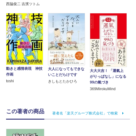
西脇俊二 吉濱ツトム
動きと感情表現 神技
大人になってもできな
大大大吉！ 「運氣上
作画
いことだらけです
がりっぱなし」になる
toshi
きしもとたかひろ
99の氣づき
369MirokuMind
この著者の商品
著者名「楽天グループ株式会社」で検索