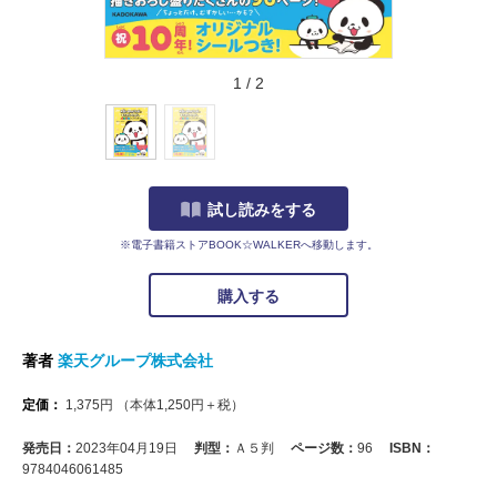
1
/
2
試し読みをする
※電子書籍ストアBOOK☆WALKERへ移動します。
購入する
著者
楽天グループ株式会社
定価：
1,375
円
（本体
1,250
円＋税）
発売日：
2023年04月19日
判型：
Ａ５判
ページ数：
96
ISBN：
9784046061485