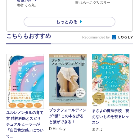
著 はらぺこグリズリー
著者 くろ丸。
もっとみる
こちらもおすすめ
Recommended by
ブックフォールディン
まさよの魔法学校 視
ユルいメンタルの育て
グ“猫” この本を折る
えないものを視るレッ
方 精神科医とスピリ
と猫ができる！
スン
チュアルヒーラーが
D.Hinklay
まさよ
「自己肯定感」につい
て...