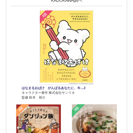
KADOKAWA調べ
1位
はなまるおばけ がんばるあなたに、今…2
キャラクター著作 株式会社サンリオ
監修 鈴木 裕介
2位
3位