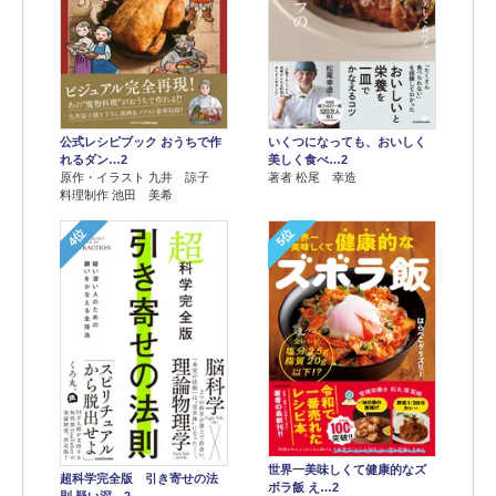
公式レシピブック おうちで作
いくつになっても、おいしく
れるダン…2
美しく食べ…2
原作・イラスト 九井 諒子
著者 松尾 幸造
料理制作 池田 美希
4位
5位
世界一美味しくて健康的なズ
超科学完全版 引き寄せの法
ボラ飯 え…2
則 疑い深…2