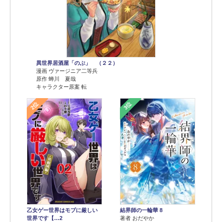
異世界居酒屋「のぶ」 （２２）
漫画 ヴァージニア二等兵
原作 蝉川 夏哉
キャラクター原案 転
2位
3位
乙女ゲー世界はモブに厳しい
結界師の一輪華 8
世界です【…2
著者 おだやか