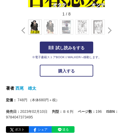
1
/
8
試し読みをする
※電子書籍ストアBOOK☆WALKERへ移動します。
購入する
著者
西尾 雄太
定価：
748
円
（本体
680
円＋税）
発売日：
2023年02月10日
判型：
Ｂ６判
ページ数：
196
ISBN：
9784047373495
ポスト
シェア
送る