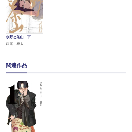
水野と茶山 下
西尾 雄太
関連作品