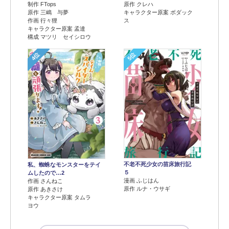
制作 FTops
原作 クレハ
原作 三嶋 与夢
キャラクター原案 ボダック
作画 行々狸
ス
キャラクター原案 孟達
構成 マツリ セイシロウ
4位
5位
不老不死少女の苗床旅行記
私、蜘蛛なモンスターをテイ
５
ムしたので…2
漫画 ふじはん
作画 さんねこ
原作 ルナ・ウサギ
原作 あきさけ
キャラクター原案 タムラ
ヨウ