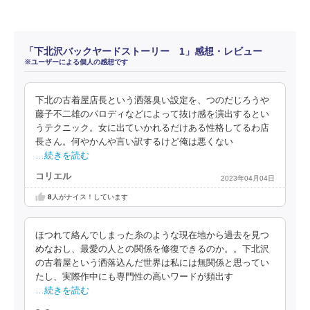
「下北沢バックヤードストーリー 1」感想・レビュー
※ユーザーによる個人の感想です
下北の古着屋店長という洒落臭い設定を、つのだじろうや
藤子不二雄のパロディなどによって抜け感を演出するとい
うテクニック。女に出ていかれるだけある性格してるわ店
長さん。何やかんや言い訳するけど俺は悪くない
…続きを読む
コリエル
2023年04月04日
8
人がナイス！しています
ほつれて絡んでしまった糸のような現在地から過去を見つ
めなおし、最愛の人との関係を修復できるのか。。下北沢
の古着屋という洒落込んだ世界は私には無関係と思ってい
たし、実際作中にも専門性の高いワードが頻出す
…続きを読む