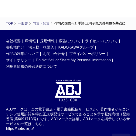
TOP
一般書
句集・歌集
俳句の国際化と季語 正岡子規の俳句観を基点に
会社概要
IR情報
採用情報
広告について
ライセンスについて
書店様向け
法人様一括購入
KADOKAWAグループ
作品の利用について
お問い合わせ
プライバシーポリシー
サイトポリシー
Do Not Sell or Share My Personal Information
利用者情報の外部送信について
ABJマークは、この電子書店・電子書籍配信サービスが、著作権者からコン
テンツ使用許諾を得た正規版配信サービスであることを示す登録商標（登録
番号 第6091713号）です。ABJマークの詳細、ABJマークを掲示しているサ
ービスの一覧はこちら。
https://aebs.or.jp/