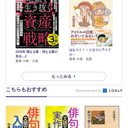
はなコミ！ ～となりにアイド
2035年 増える富・消える富の
ル～
見分…2
著者 大場 花菜
著者 小林 大祐
もっとみる
こちらもおすすめ
Recommended by