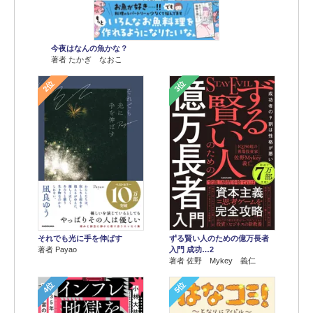
今夜はなんの魚かな？
著者 たかぎ なおこ
2位
3位
それでも光に手を伸ばす
ずる賢い人のための億万長者
著者 Payao
入門 成功…2
著者 佐野 Mykey 義仁
4位
5位