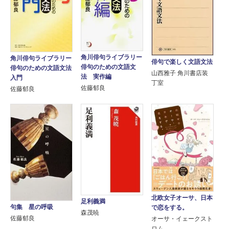
角川俳句ライブラリー
角川俳句ライブラリー
俳句で楽しく文語文法
俳句のための文語文
俳句のための文語文法
山西雅子 角川書店装
法 実作編
入門
丁室
佐藤郁良
佐藤郁良
北欧女子オーサ、日本
足利義満
句集 星の呼吸
で恋をする。
森茂暁
佐藤郁良
オーサ・イェークスト
ロム