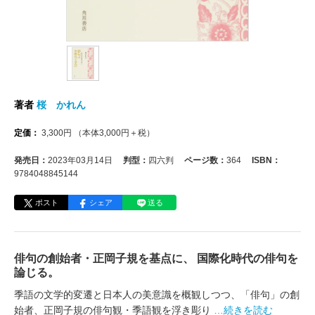
著者
桜 かれん
定価：
3,300
円
（本体
3,000
円＋税）
発売日：
2023年03月14日
判型：
四六判
ページ数：
364
ISBN：
9784048845144
ポスト
シェア
送る
俳句の創始者・正岡子規を基点に、 国際化時代の俳句を
論じる。
季語の文学的変遷と日本人の美意識を概観しつつ、「俳句」の創
始者、正岡子規の俳句観・季語観を浮き彫り
…続きを読む