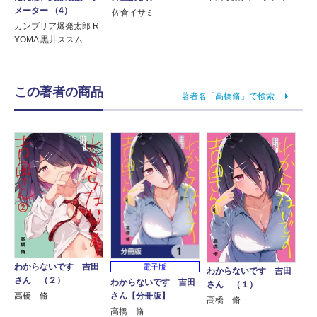
メーター （4）
佐倉イサミ
カンブリア爆発太郎 R
YOMA 黒井ススム
この著者の商品
著者名「高橋脩」で検索
わからないです 吉田
電子版
わからないです 吉田
さん （２）
わからないです 吉田
さん （１）
さん【分冊版】
高橋 脩
高橋 脩
高橋 脩