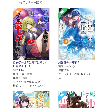
キャラクター原案 転
2位
3位
乙女ゲー世界はモブに厳しい
結界師の一輪華 8
世界です【…2
著者 おだやか
制作 FTops
原作 クレハ
原作 三嶋 与夢
キャラクター原案 ボダック
作画 行々狸
ス
キャラクター原案 孟達
構成 マツリ セイシロウ
4位
5位