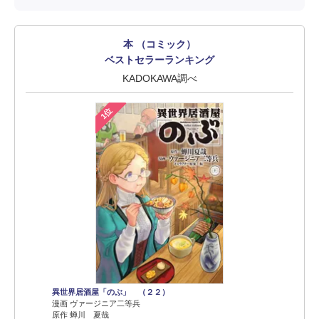
本 （コミック）
ベストセラーランキング
KADOKAWA調べ
1位
異世界居酒屋「のぶ」 （２２）
漫画 ヴァージニア二等兵
原作 蝉川 夏哉