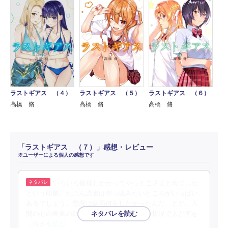
ラストギアス （４）
ラストギアス （５）
ラストギアス （６）
高橋 脩
高橋 脩
高橋 脩
「ラストギアス （７）」感想・レビュー
※ユーザーによる個人の感想です
いろいろ破綻しかかってやっとこさまとめました
という印象。たぶん読者は突っ込みたいところがいっぱい
あるでしょう。悪魔は結局何をしたかったんだ、とか。人
間の心の奥底の欲望を観たいのか？究極の状況で人が何を
…続きを読む