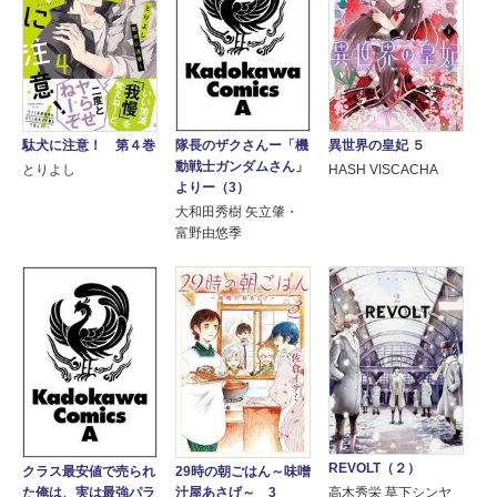
駄犬に注意！ 第４巻
異世界の皇妃 ５
隊長のザクさんー「機
動戦士ガンダムさん」
とりよし
HASH VISCACHA
よりー（3）
大和田秀樹 矢立肇・
富野由悠季
REVOLT（２）
29時の朝ごはん～味噌
クラス最安値で売られ
汁屋あさげ～ 3
高木秀栄 草下シンヤ
た俺は、実は最強パラ