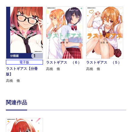
電子版
ラストギアス （６）
ラストギアス （５）
ラストギアス【分冊
高橋 脩
高橋 脩
版】
高橋 脩
関連作品