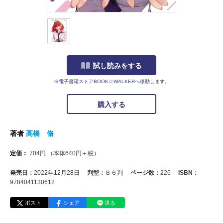
試し読みをする
※電子書籍ストアBOOK☆WALKERへ移動します。
購入する
著者
高橋 脩
定価：
704
円
（本体
640
円＋税）
発売日：
2022年12月28日
判型：
Ｂ６判
ページ数：
226
ISBN：
9784041130612
ポスト
シェア
送る