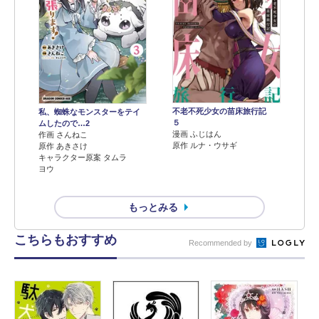
不老不死少女の苗床旅行記
私、蜘蛛なモンスターをテイ
５
ムしたので…2
漫画 ふじはん
作画 さんねこ
原作 ルナ・ウサギ
原作 あきさけ
キャラクター原案 タムラ
ヨウ
もっとみる
こちらもおすすめ
Recommended by