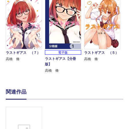
ラストギアス （７）
電子版
ラストギアス （５）
ラストギアス【分冊
高橋 脩
高橋 脩
版】
高橋 脩
関連作品