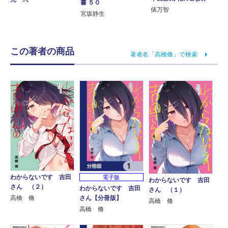
書 ５０
俵万智
宮坂静生
この著者の商品
著者名「高橋脩」で検索
わからないです 吉田
電子版
わからないです 吉田
さん （２）
わからないです 吉田
さん （１）
さん【分冊版】
高橋 脩
高橋 脩
高橋 脩