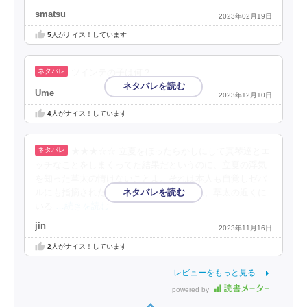
smatsu
2023年02月19日
5
人がナイス！しています
ツインテの子は何？
Ume
2023年12月10日
4
人がナイス！しています
★★★☆☆ 立夏をほったらかしにして真琴達とエ
ッチなことをしまくってた結果だというのに、立夏の浮気
を知った草太の情けないことよ。それは本人も自覚しゼパ
ルにも指摘されたけど。ゼパルについては、草太の近くに
いる
…続きを読む
jin
2023年11月16日
2
人がナイス！しています
レビューをもっと見る
powered by