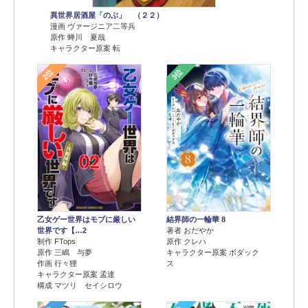
異世界居酒屋「のぶ」 （２２）
漫画 ヴァージニア二等兵
原作 蝉川 夏哉
キャラクター原案 転
2位
3位
乙女ゲー世界はモブに厳しい
結界師の一輪華 8
世界です【…2
著者 おだやか
制作 FTops
原作 クレハ
原作 三嶋 与夢
キャラクター原案 ボダック
作画 行々狸
ス
キャラクター原案 孟達
構成 マツリ セイシロウ