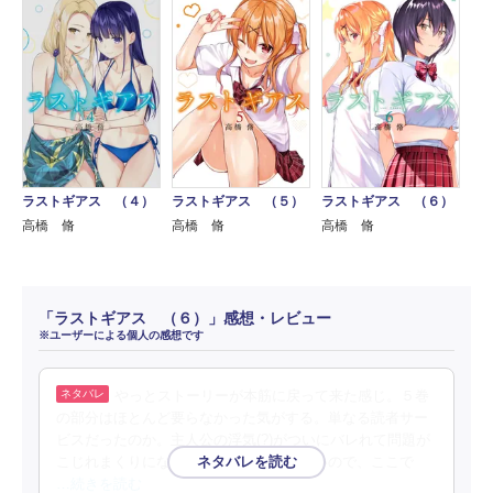
ラストギアス （４）
ラストギアス （５）
ラストギアス （６）
高橋 脩
高橋 脩
高橋 脩
「ラストギアス （６）」感想・レビュー
※ユーザーによる個人の感想です
やっとストーリーが本筋に戻って来た感じ。５巻
の部分はほとんど要らなかった気がする。単なる読者サー
ビスだったのか。主人公の浮気(?)がついにバレれて問題が
こじれまくりになり、次巻で終わりらしいので、ここで
…続きを読む