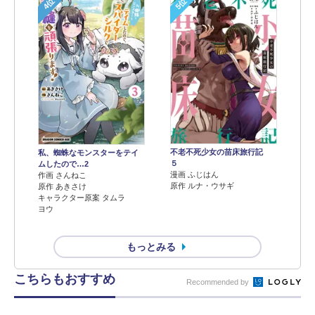
4位
5位
不老不死少女の苗床旅行記
私、蜘蛛なモンスターをテイ
５
ムしたので…2
漫画 ふじはん
作画 さんねこ
原作 ルナ・ウサギ
原作 あきさけ
キャラクター原案 タムラ
ヨウ
もっとみる
こちらもおすすめ
Recommended by