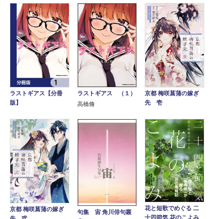
ラストギアス【分冊
ラストギアス （１）
京都 梅咲菖蒲の嫁ぎ
版】
先 壱
高橋脩
花と短歌でめぐる 二
京都 梅咲菖蒲の嫁ぎ
句集 宙 角川俳句叢
十四節気 花のこよみ
先 弐