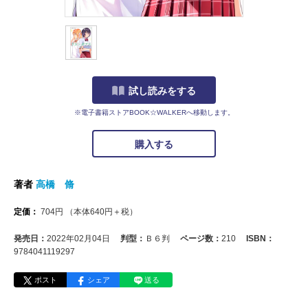
試し読みをする
※電子書籍ストアBOOK☆WALKERへ移動します。
購入する
著者
高橋 脩
定価：
704
円
（本体
640
円＋税）
発売日：
2022年02月04日
判型：
Ｂ６判
ページ数：
210
ISBN：
9784041119297
ポスト
シェア
送る