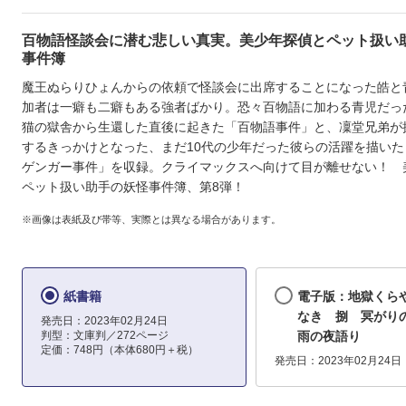
百物語怪談会に潜む悲しい真実。美少年探偵とペット扱い
事件簿
魔王ぬらりひょんからの依頼で怪談会に出席することになった皓と
加者は一癖も二癖もある強者ばかり。恐々百物語に加わる青児だっ
猫の獄舎から生還した直後に起きた「百物語事件」と、凜堂兄弟が
するきっかけとなった、まだ10代の少年だった彼らの活躍を描いた
ゲンガー事件」を収録。クライマックスへ向けて目が離せない！ 
ペット扱い助手の妖怪事件簿、第8弾！
※画像は表紙及び帯等、実際とは異なる場合があります。
紙書籍
電子版：地獄くら
なき 捌 冥がり
発売日：2023年02月24日
判型：文庫判／272ページ
雨の夜語り
定価：748円（本体680円＋税）
発売日：2023年02月24日