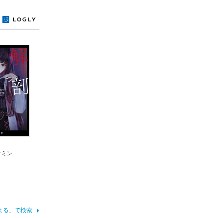
y
オミン
よる」で検索