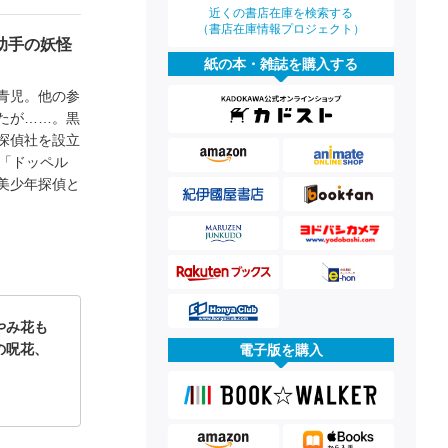
近くの書店在庫を検索する
（書店在庫情報プロジェクト）
助手の妖怪
紙の本・雑誌を購入する
青児。他の参
たが……。黒
探偵社を設立
「ドッペル
美少年探偵と
やみ花も
の呪花、
電子版を購入