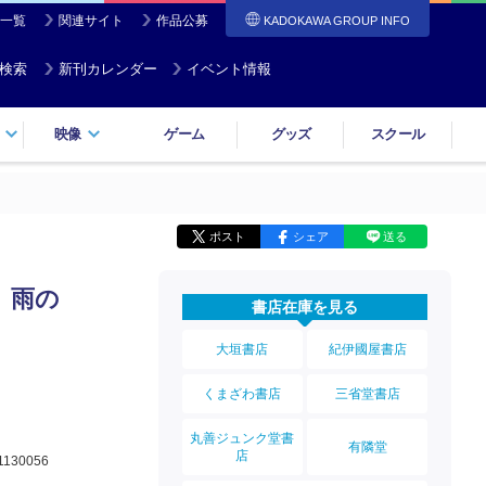
一覧
関連サイト
作品公募
KADOKAWA GROUP INFO
検索
新刊カレンダー
イベント情報
映像
ゲーム
グッズ
スクール
ポスト
シェア
送る
、雨の
書店在庫を見る
大垣書店
紀伊國屋書店
くまざわ書店
三省堂書店
丸善ジュンク堂書
有隣堂
店
1130056