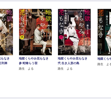
花もなき
地獄くらやみ花もなき
地獄くらやみ花もなき
地獄くら
行列車
参 蛇喰らう宿
弐 生き人形の島
路生 よ
路生 よる
路生 よる