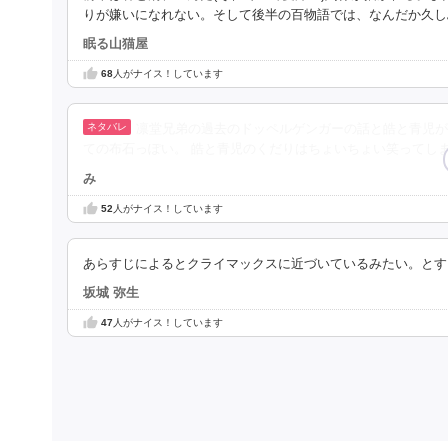
りが嫌いになれない。そして後半の百物語では、なんだか久し
眠る山猫屋
68
人がナイス！しています
凛堂兄弟の過去のドッペルゲンガーの話と皓と青児が
ての布石っぽい。 皓と青児のくだりはちょいちょい笑ってし
み
52
人がナイス！しています
あらすじによるとクライマックスに近づいているみたい。とす
坂城 弥生
47
人がナイス！しています