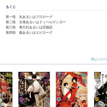
もくじ
第一怪 女あるいはプロローグ
第二怪 分身あるいはドッペルゲンガー
第三怪 青行灯あるいは百物語
第四怪 蠱あるいはエピローグ
同じシリー