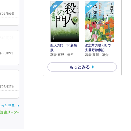
4位
5位
3年05月09日
スに向け
殺人の門 下 新装
勿忘草の咲く町で
版
安曇野診療記
3年06月22日
著者 東野 圭吾
著者 夏川 草介
もっとみる
3年04月27日
もっと見る