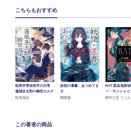
こちらもおすすめ
怪異学専攻助手の日常
妖怪の遺書、あつめてま
BAT 吸血鬼探
蓮城京太郎の幽世カルテ
す
ー・サンシャイ
杜宮花歩
岡田遥
田中三五 うご
この著者の商品