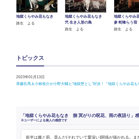
地獄くらやみ花もなき
地獄くらやみ
地獄くらやみ花もなき
弐 生き人形の島
参 蛇喰らう宿
路生 よる
路生 よる
路生 よる
トピックス
2023年01月13日
斉藤壮馬＆小林裕介が小野大輔と“地獄堕とし”対決！『地獄くらやみ花
「地獄くらやみ花もなき 捌 冥がりの呪花、雨の夜語り」
※ユーザーによる個人の感想です
前半は棘と荊、歪んだ(それでいて愛深い)関係が描かれる。