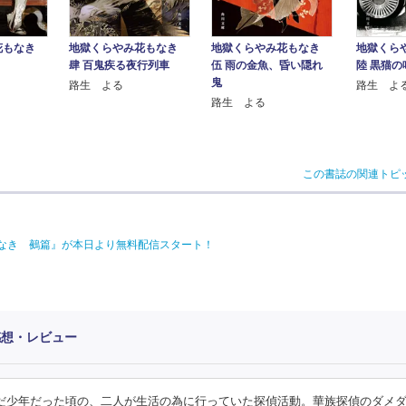
花もなき
地獄くらやみ花もなき
地獄くらやみ花もなき
地獄くら
肆 百鬼疾る夜行列車
伍 雨の金魚、昏い隠れ
陸 黒猫の
鬼
路生 よる
路生 よ
路生 よる
この書誌の関連トピ
もなき 鵺篇』が本日より無料配信スタート！
感想・レビュー
まだ少年だった頃の、二人が生活の為に行っていた探偵活動。華族探偵のダメ