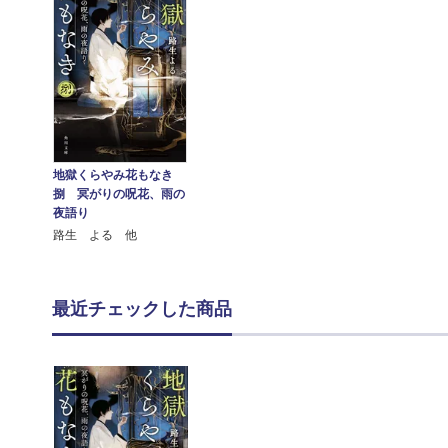
地獄くらやみ花もなき
捌 冥がりの呪花、雨の
夜語り
路生 よる 他
最近チェックした商品