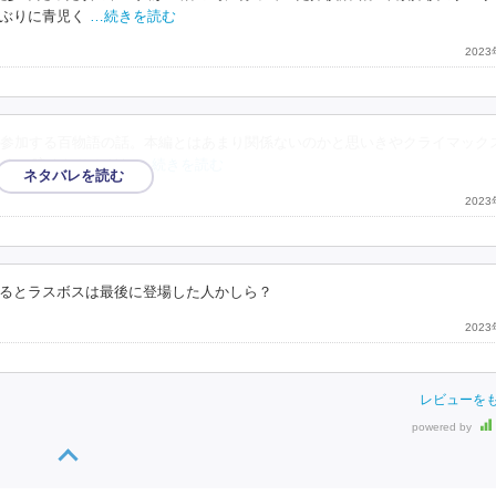
ぶりに青児く
…続きを読む
202
参加する百物語の話。本編とはあまり関係ないのかと思いきやクライマック
まう。暗くなりすぎな
…続きを読む
202
るとラスボスは最後に登場した人かしら？
202
レビューを
powered by