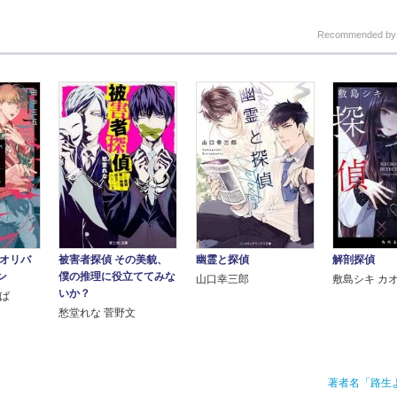
Recommended b
被害者探偵 その美貌、
偵オリバ
幽霊と探偵
解剖探偵
僕の推理に役立ててみな
ン
山口幸三郎
敷島シキ カ
いか？
んば
愁堂れな 菅野文
著者名「路生