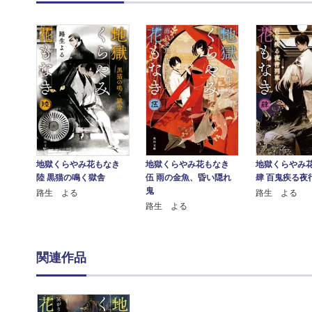
地獄くらやみ花もなき
地獄くらやみ花もなき
地獄くらやみ
陸 黒猫の鳴く獄舎
伍 雨の金魚、昏い隠れ
肆 百鬼疾る夜
鬼
路生 よる
路生 よる
路生 よる
関連作品