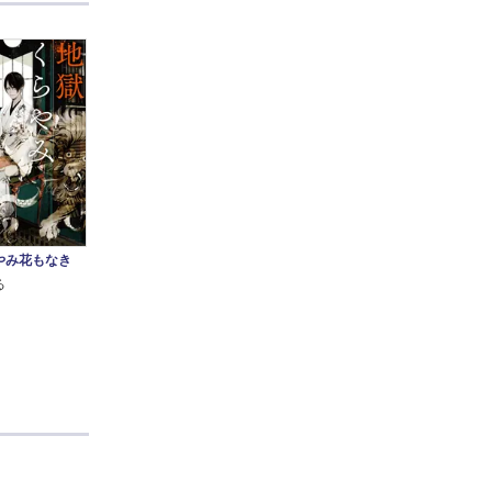
やみ花もなき
る