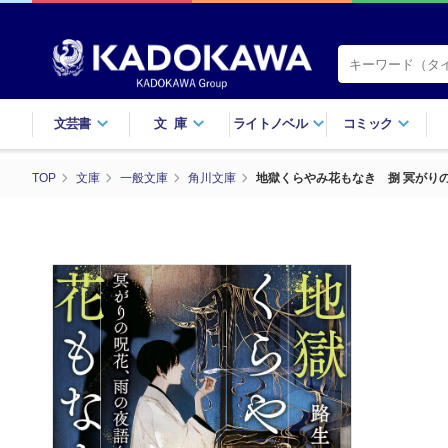
文芸書
文庫
ライトノベル
コミック
TOP
文庫
一般文庫
角川文庫
地獄くらやみ花もなき 捌 冥がり