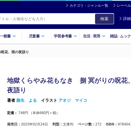
カテゴリ・ジャンル一覧
レーベル
検索
詳細
一般書
児童書
学習参考書
生活
実用
雑誌
ムック
・
・
の呪花、雨の夜語り
地獄くらやみ花もなき 捌 冥がりの呪花
夜語り
著者
路生 よる
イラスト
アオジ マイコ
定価：
748
円 （本体
680
円＋税）
発売日：
2023年02月24日
判型：
文庫判
ページ数：
272
ISBN：
978404