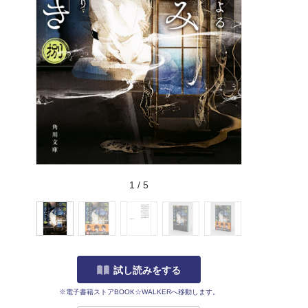
1
/
5
試し読みをする
※電子書籍ストアBOOK☆WALKERへ移動します。