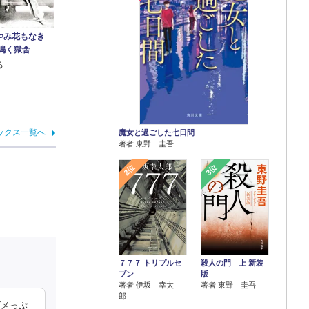
やみ花もなき
鳴く獄舎
る
ックス一覧へ
魔女と過ごした七日間
著者 東野 圭吾
2位
3位
７７７ トリプルセ
殺人の門 上 新装
ブン
版
著者 伊坂 幸太
著者 東野 圭吾
郎
ダメっぷ