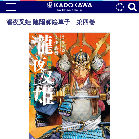
瀧夜叉姫 陰陽師絵草子 第四巻
電子版