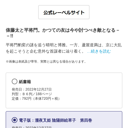
俵藤太と平将門。かつての友は今や討つべき敵となる－
－!!
平将門豹変の謎を追う晴明と博雅。一方、蘆屋道満は、京に大乱
を起こそうと企む意外な首謀者に辿り着く。
…続きを読む
※画像は表紙及び帯等、実際とは異なる場合があります。
紙書籍
発売日：2022年12月27日
判型：Ｂ６判／188ページ
定価：792円（本体720円＋税）
電子版：瀧夜叉姫 陰陽師絵草子 第四巻