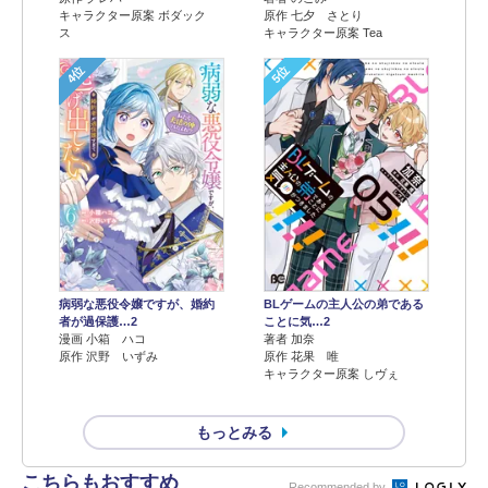
キャラクター原案 ボダック
原作 七夕 さとり
ス
キャラクター原案 Tea
4位
5位
病弱な悪役令嬢ですが、婚約
BLゲームの主人公の弟である
者が過保護…2
ことに気…2
漫画 小箱 ハコ
著者 加奈
原作 沢野 いずみ
原作 花果 唯
キャラクター原案 しヴぇ
もっとみる
こちらもおすすめ
Recommended by