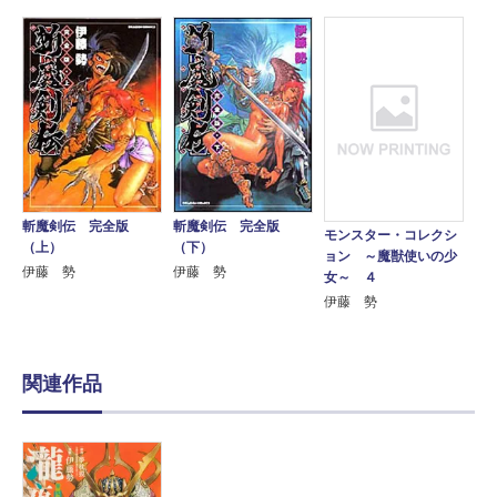
斬魔剣伝 完全版
斬魔剣伝 完全版
モンスター・コレクシ
（上）
（下）
ョン ～魔獣使いの少
伊藤 勢
伊藤 勢
女～ ４
伊藤 勢
関連作品