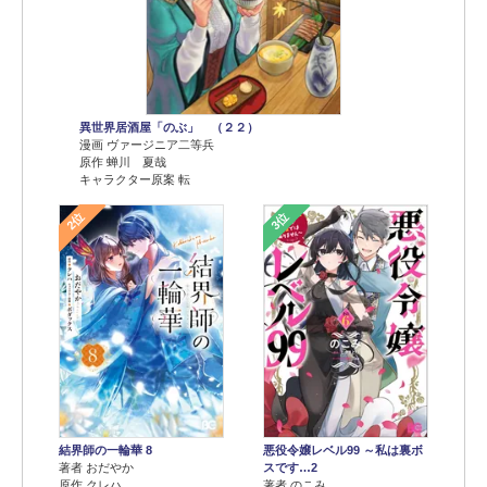
異世界居酒屋「のぶ」 （２２）
漫画 ヴァージニア二等兵
原作 蝉川 夏哉
キャラクター原案 転
2位
3位
結界師の一輪華 8
悪役令嬢レベル99 ～私は裏ボ
著者 おだやか
スです…2
原作 クレハ
著者 のこみ