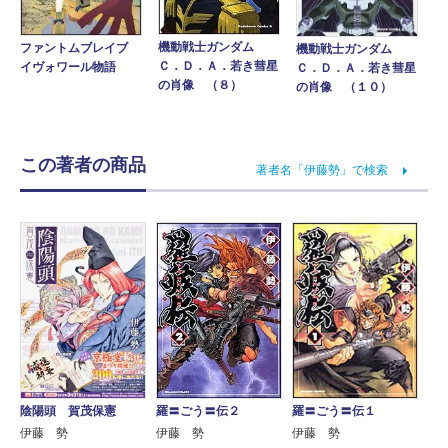
機動戦士ガンダム
ファントムブレイブ
機動戦士ガンダム
Ｃ．Ｄ．Ａ．若き彗星
イヴォワール物語
Ｃ．Ｄ．Ａ．若き彗星
の肖像 （８）
の肖像 （１０）
この著者の商品
著者名「伊藤勢」で検索
羅〓ごう〓伝２
羅〓ごう〓伝１
陰陽頭 賀茂保憲
伊藤 勢
伊藤 勢
伊藤 勢