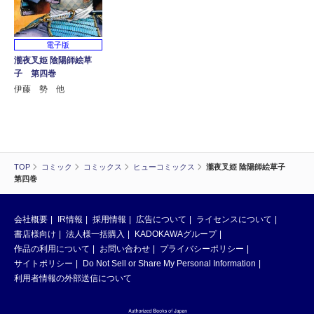
電子版
瀧夜叉姫 陰陽師絵草
子 第四巻
伊藤 勢 他
TOP
コミック
コミックス
ヒューコミックス
瀧夜叉姫 陰陽師絵草子
第四巻
会社概要
IR情報
採用情報
広告について
ライセンスについて
書店様向け
法人様一括購入
KADOKAWAグループ
作品の利用について
お問い合わせ
プライバシーポリシー
サイトポリシー
Do Not Sell or Share My Personal Information
利用者情報の外部送信について