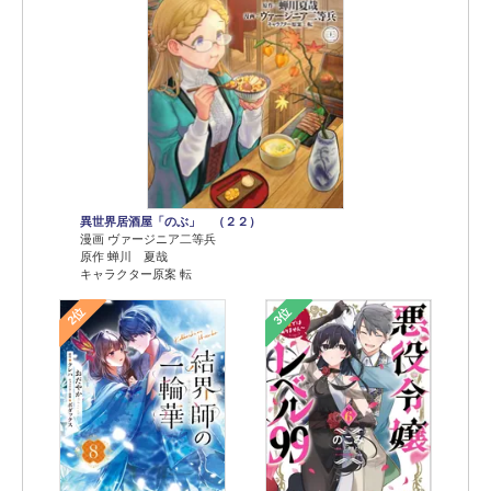
異世界居酒屋「のぶ」 （２２）
漫画 ヴァージニア二等兵
原作 蝉川 夏哉
キャラクター原案 転
2位
3位