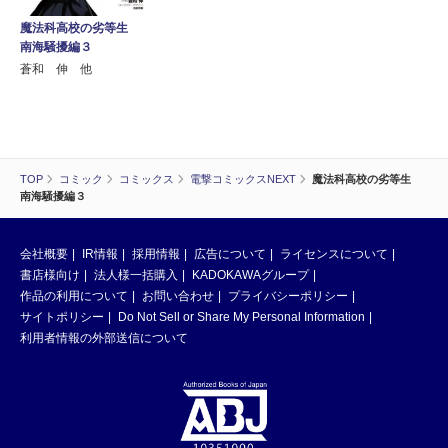
魔法科高校の劣等生
南海騒擾編３
蒼和 伸 他
TOP
コミック
コミックス
電撃コミックスNEXT
魔法科高校の劣等生
南海騒擾編３
会社概要
IR情報
採用情報
広告について
ライセンスについて
書店様向け
法人様一括購入
KADOKAWAグループ
作品の利用について
お問い合わせ
プライバシーポリシー
サイトポリシー
Do Not Sell or Share My Personal Information
利用者情報の外部送信について