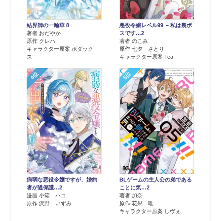
結界師の一輪華 8
悪役令嬢レベル99 ～私は裏ボ
著者 おだやか
スです…2
原作 クレハ
著者 のこみ
キャラクター原案 ボダック
原作 七夕 さとり
ス
キャラクター原案 Tea
4位
5位
病弱な悪役令嬢ですが、婚約
BLゲームの主人公の弟である
者が過保護…2
ことに気…2
漫画 小箱 ハコ
著者 加奈
原作 沢野 いずみ
原作 花果 唯
キャラクター原案 しヴぇ