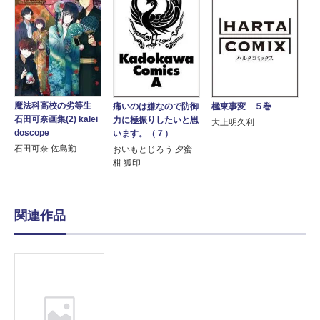
魔法科高校の劣等生
痛いのは嫌なので防御
極東事変 ５巻
石田可奈画集(2) kalei
力に極振りしたいと思
大上明久利
doscope
います。（７）
石田可奈 佐島勤
おいもとじろう 夕蜜
柑 狐印
関連作品