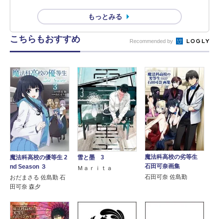
もっとみる
こちらもおすすめ
Recommended by
魔法科高校の劣等生
魔法科高校の優等生 2
雪と墨 3
石田可奈画集
nd Season ３
Ｍａｒｉｔａ
石田可奈 佐島勤
おだまさる 佐島勤 石
田可奈 森夕