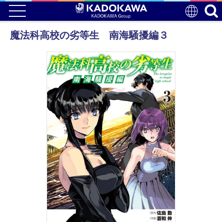
魔法科高校の劣等生 南海騒擾編３