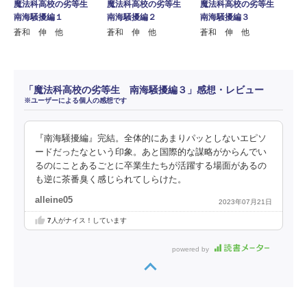
魔法科高校の劣等生
魔法科高校の劣等生
魔法科高校の劣等生
南海騒擾編１
南海騒擾編２
南海騒擾編３
蒼和 伸 他
蒼和 伸 他
蒼和 伸 他
「魔法科高校の劣等生 南海騒擾編３」感想・レビュー
※ユーザーによる個人の感想です
『南海騒擾編』完結。全体的にあまりパッとしないエピソ
ードだったなという印象。あと国際的な謀略がからんでい
るのにことあるごとに卒業生たちが活躍する場面があるの
も逆に茶番臭く感じられてしらけた。
alleine05
2023年07月21日
7
人がナイス！しています
powered by