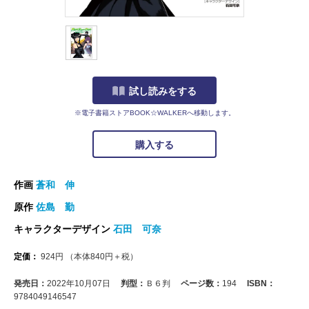
試し読みをする
※電子書籍ストアBOOK☆WALKERへ移動します。
購入する
作画
蒼和 伸
原作
佐島 勤
キャラクターデザイン
石田 可奈
定価：
924
円
（本体
840
円＋税）
発売日：
2022年10月07日
判型：
Ｂ６判
ページ数：
194
ISBN：
9784049146547