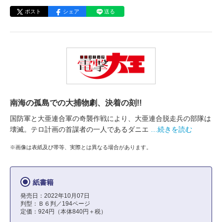
ポスト
シェア
送る
南海の孤島での大捕物劇、決着の刻!!
国防軍と大亜連合軍の奇襲作戦により、大亜連合脱走兵の部隊は
壊滅。テロ計画の首謀者の一人であるダニエ
…続きを読む
※画像は表紙及び帯等、実際とは異なる場合があります。
紙書籍
発売日：2022年10月07日
判型：Ｂ６判／194ページ
定価：924円（本体840円＋税）