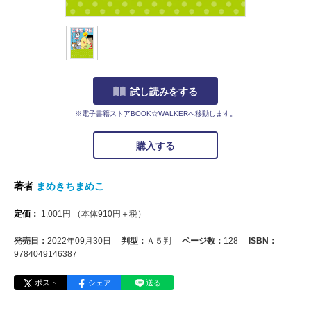
試し読みをする
※電子書籍ストアBOOK☆WALKERへ移動します。
購入する
著者
まめきちまめこ
定価：
1,001
円
（本体
910
円＋税）
発売日：
2022年09月30日
判型：
Ａ５判
ページ数：
128
ISBN：
9784049146387
ポスト
シェア
送る