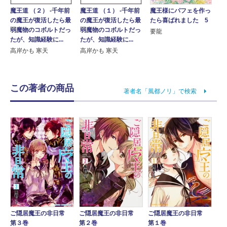
魔王様にパフェを作っ
魔王道 （２） ‐千年前
魔王道 （１） ‐千年前
たら喜ばれました 5
の魔王が復活したら最
の魔王が復活したら最
弱魔物のコボルトだっ
弱魔物のコボルトだっ
要龍
たが、知識経験に...
たが、知識経験に...
高岸かも 寒天
高岸かも 寒天
この著者の商品
著者名「風都ノリ」で検索
ご隠居魔王の非日常
ご隠居魔王の非日常
ご隠居魔王の非日常
第３巻
第２巻
第１巻