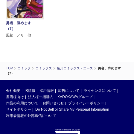
勇者、辞めます
（7）
風都 ノリ 他
TOP
コミック
コミックス
角川コミックス・エース
勇者、辞めます
（7）
会社概要
IR情報
採用情報
広告について
ライセンスについて
書店様向け
法人様一括購入
KADOKAWAグループ
作品の利用について
お問い合わせ
プライバシーポリシー
サイトポリシー
Do Not Sell or Share My Personal Information
利用者情報の外部送信について