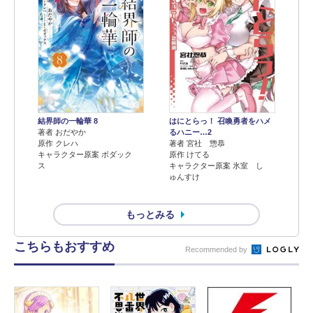
結界師の一輪華 8
はにとらっ！ 召喚勇者をハメ
著者 おだやか
るハニー…2
原作 クレハ
著者 宮社 惣恭
キャラクター原案 ボダック
原作 けてる
ス
キャラクター原案 氷室 し
ゅんすけ
もっとみる
こちらもおすすめ
Recommended by