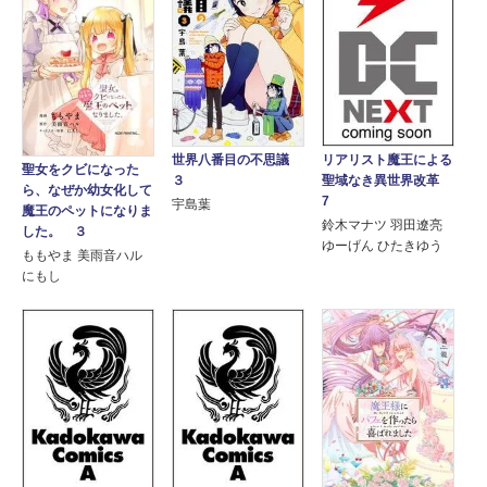
世界八番目の不思議
リアリスト魔王による
聖女をクビになった
３
聖域なき異世界改革
ら、なぜか幼女化して
7
宇島葉
魔王のペットになりま
鈴木マナツ 羽田遼亮
した。 ３
ゆーげん ひたきゆう
ももやま 美雨音ハル
にもし