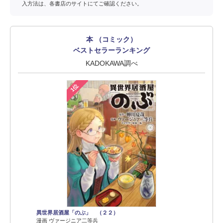
入方法は、各書店のサイトにてご確認ください。
本 （コミック）
ベストセラーランキング
KADOKAWA調べ
1位
異世界居酒屋「のぶ」 （２２）
漫画 ヴァージニア二等兵