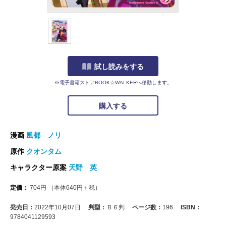
試し読みをする
※電子書籍ストアBOOK☆WALKERへ移動します。
購入する
漫画
風都 ノリ
原作
クオンタム
キャラクター原案
天野 英
定価：
704
円
（本体
640
円＋税）
発売日：
2022年10月07日
判型：
Ｂ６判
ページ数：
196
ISBN：
9784041129593