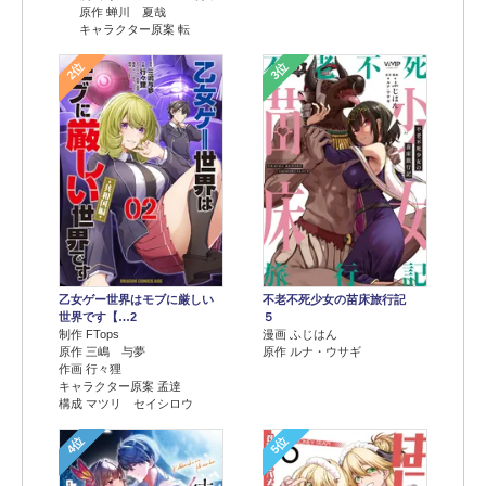
原作 蝉川 夏哉
キャラクター原案 転
2位
3位
乙女ゲー世界はモブに厳しい
不老不死少女の苗床旅行記
世界です【…2
５
制作 FTops
漫画 ふじはん
原作 三嶋 与夢
原作 ルナ・ウサギ
作画 行々狸
キャラクター原案 孟達
構成 マツリ セイシロウ
4位
5位