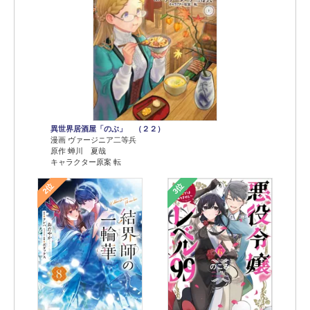
異世界居酒屋「のぶ」 （２２）
漫画 ヴァージニア二等兵
原作 蝉川 夏哉
キャラクター原案 転
2位
3位