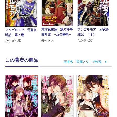
東京鬼祓師 鴉乃杜學
アンゴルモア 元寇合
アンゴルモア 元寇合
園奇譚 ─萩の時雨─
戦記 （９）
戦記 第５巻
轟斗ソラ
たかぎ七彦
たかぎ七彦
この著者の商品
著者名「風都ノリ」で検索