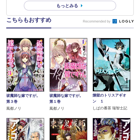
もっとみる
こちらもおすすめ
Recommended by
煉獄のトリスアギオ
祓魔師な嫁ですが。
祓魔師な嫁ですが。
ン １
第３巻
第１巻
しばの番茶 瑞智士記
風都ノリ
風都ノリ