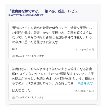
「祓魔師な嫁ですが。 第２巻」感想・レビュー
※ユーザーによる個人の感想です
男装のバイトを始めた鈴音が似合ってた。鈴音を変態にし
た師匠が登場。師匠もかなり変態だわ…距離を置くように
なっていた皐月の幼なじみ響とも誘拐事件で仲直り。肝心
の皐月に憑いた悪霊はまだ祓えず。
ako
2016年08月25日
9
人がナイス！しています
祓魔師なのに煩悩が多すぎて祓いの力が自爆技になる祓魔
師(ヒロインなのか？)の、主だった戦闘方法は今のところ半
分以上が禍々しい呪術と勇ましい打撃(物理)という、相変わ
らずのぶっ飛び変態ヒロイン。万を持して変
…続きを読む
ぱんなこった
2016年03月14日
7
人がナイス！しています