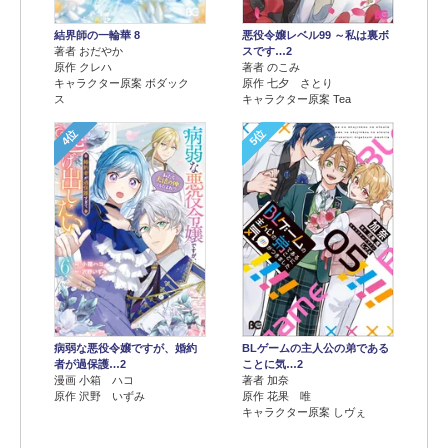
結界師の一輪華 8
悪役令嬢レベル99 ～私は裏ボ
著者 おだやか
スです…2
原作 クレハ
著者 のこみ
キャラクター原案 ボダック
原作 七夕 さとり
ス
キャラクター原案 Tea
4位
5位
病弱な悪役令嬢ですが、婚約
BLゲームの主人公の弟である
者が過保護…2
ことに気…2
漫画 小箱 ハコ
著者 加奈
原作 沢野 いずみ
原作 花果 唯
キャラクター原案 しヴぇ