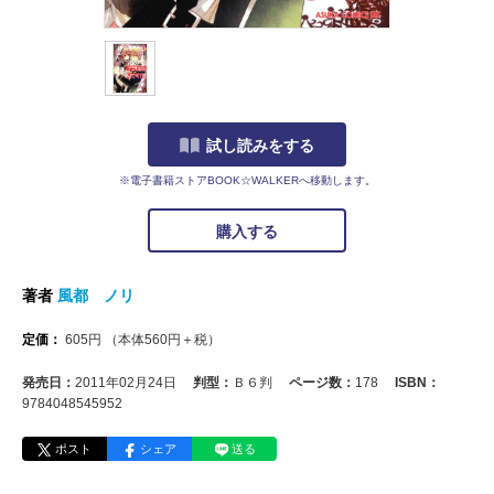
試し読みをする
※電子書籍ストアBOOK☆WALKERへ移動します。
購入する
著者
風都 ノリ
定価：
605
円
（本体
560
円＋税）
発売日：
2011年02月24日
判型：
Ｂ６判
ページ数：
178
ISBN：
9784048545952
ポスト
シェア
送る