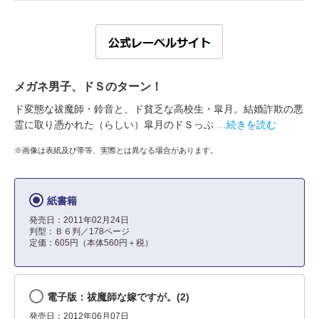
メガネ男子、ドＳのターン！
ド変態な祓魔師・鈴音と、ド貧乏な高校生・皐月。結婚詐欺の悪
霊に取り憑かれた（らしい）皐月のドＳっぷ
…続きを読む
※画像は表紙及び帯等、実際とは異なる場合があります。
紙書籍
発売日：2011年02月24日
判型：Ｂ６判／178ページ
定価：605円（本体560円＋税）
電子版：祓魔師な嫁ですが。(2)
発売日：2012年06月07日