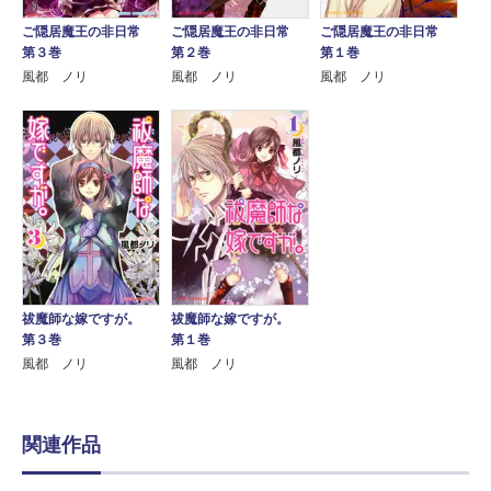
ご隠居魔王の非日常
ご隠居魔王の非日常
ご隠居魔王の非日常
第３巻
第２巻
第１巻
風都 ノリ
風都 ノリ
風都 ノリ
祓魔師な嫁ですが。
祓魔師な嫁ですが。
第３巻
第１巻
風都 ノリ
風都 ノリ
関連作品