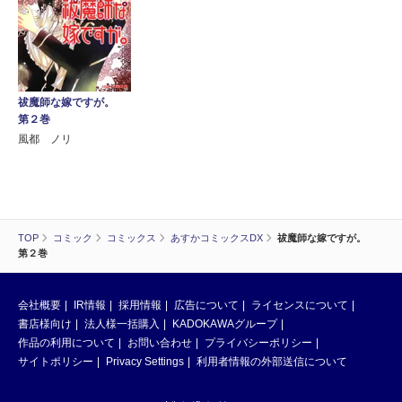
祓魔師な嫁ですが。
第２巻
風都 ノリ
TOP
コミック
コミックス
あすかコミックスDX
祓魔師な嫁ですが。
第２巻
会社概要
IR情報
採用情報
広告について
ライセンスについて
書店様向け
法人様一括購入
KADOKAWAグループ
作品の利用について
お問い合わせ
プライバシーポリシー
サイトポリシー
Privacy Settings
利用者情報の外部送信について