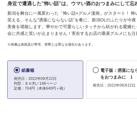
身近で遭遇した”怖い話”は、ウマい酒のおつまみにして忘
新潟を舞台に一風変わった「怖い話×グルメ漫画」がスタート！ 怖
笑える、そんな”洒落にならない話”を肴に、新潟OLのふたりが今
美食を堪能します。華やかで可愛らしいタッチから紡がれる愛嬌た
会に共感と笑いが止まりません！実在するお店の垂涎グルメにも注
※画像は表紙及び帯等、実際とは異なる場合があります。
紙書籍
電子版：洒落にな
をおつまみに 1
発売日：2022年09月22日
判型：Ｂ６判／148ページ
発売日：2022年09月22日
定価：704円（本体640円＋税）