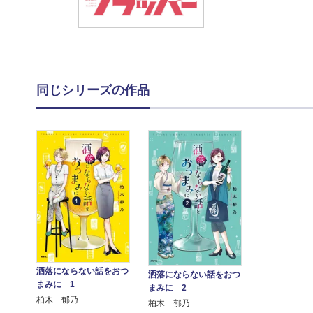
同じシリーズの作品
洒落にならない話をおつ
洒落にならない話をおつ
まみに 1
まみに 2
柏木 郁乃
柏木 郁乃