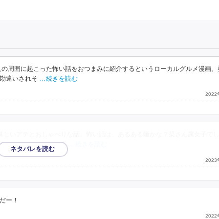
人の周囲に起こった怖い話をおつまみに紹介するというローカルグルメ漫画。
勘違いされそ
…続きを読む
202
味しいアテとおしゃべりな話。怖い話は、あるある噺かな？栞さん腐女子で
はファンタジーです。あ
…続きを読む
202
だー！
202