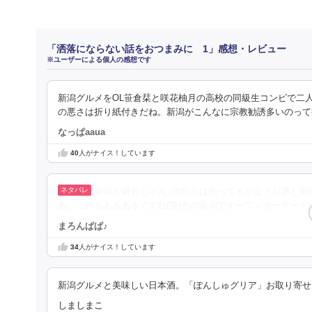
「洒落にならない話をおつまみに 1」感想・レビュー
※ユーザーによる個人の感想です
新潟グルメをOL笹倉栞と咲花柚月の高校の同級生コンビで二
の悪さは折り紙付きだね。新潟がこんなに宗教勧誘多いのって
なっぱaaua
40
人がナイス！しています
新潟が舞台じゃん♪何軒かは知ってるかな？お酒と美
あ、これもあるあるですね(笑)冬の新潟でオープンカーデート
まろんぱぱ♪
34
人がナイス！しています
新潟グルメと美味しい日本酒。「ぽんしゅグリア」お取り寄せ
しましまこ