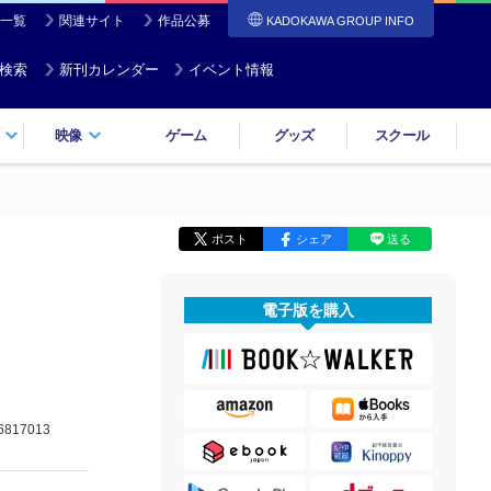
一覧
関連サイト
作品公募
KADOKAWA GROUP INFO
検索
新刊カレンダー
イベント情報
映像
ゲーム
グッズ
スクール
ポスト
シェア
送る
電子版を購入
6817013