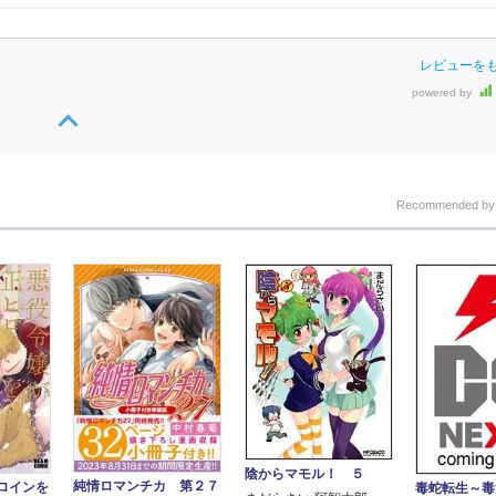
レビューを
powered by
Recommended b
陰からマモル！ ５
純情ロマンチカ 第２７
ロインを
毒蛇転生～毒