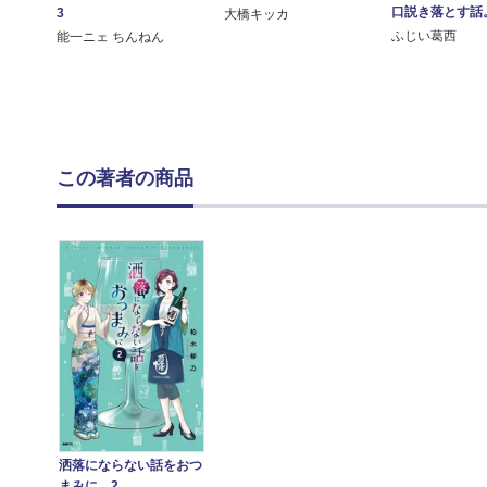
口説き落とす話
3
大橋キッカ
ふじい葛西
能一ニェ ちんねん
この著者の商品
洒落にならない話をおつ
まみに 2