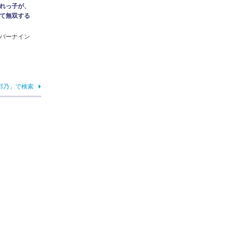
れっ子が、
て無双する
バーナイン
郁乃」で検索