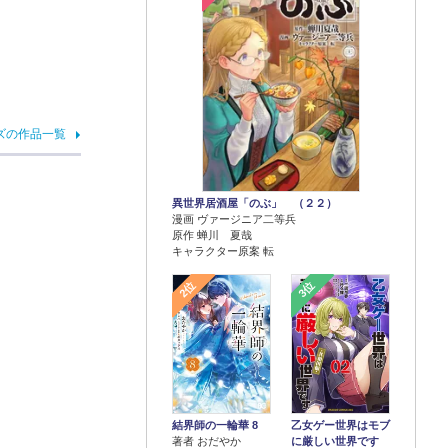
ズの作品一覧
異世界居酒屋「のぶ」 （２２）
漫画 ヴァージニア二等兵
原作 蝉川 夏哉
キャラクター原案 転
2位
3位
結界師の一輪華 8
乙女ゲー世界はモブ
著者 おだやか
に厳しい世界です