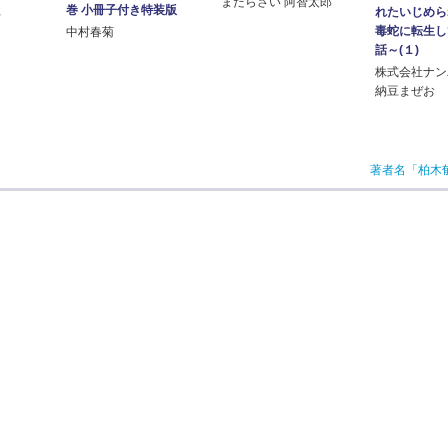
まだらさい 阿智太郎
巻 小冊子付き特装版
。
れたいじめら
毒蛇に転生し
中村春菊
話～(１)
株式会社ナン
納豆まぜお
著者名「柏木