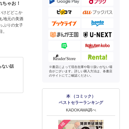
れちゃお！
いけどどこか
夜も地元の美酒
っぷりの女子
目。
らない話
※書店によって現在在庫や取り扱いがない場
合がございます。詳しい購入方法は、各書店
のサイトにてご確認ください。
本 （コミック）
ベストセラーランキング
KADOKAWA調べ
1位