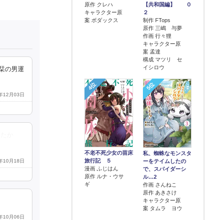
原作 クレハ
【共和国編】 ０
キャラクター原
２
案 ボダックス
制作 FTops
原作 三嶋 与夢
作画 行々狸
キャラクター原
案 孟達
構成 マツリ セ
イシロウ
栞の男運
4位
5位
2年12月03日
したか
不老不死少女の苗床
私、蜘蛛なモンスタ
旅行記 ５
3年10月18日
ーをテイムしたの
漫画 ふじはん
で、スパイダーシ
原作 ルナ・ウサ
ル…2
ギ
作画 さんねこ
原作 あきさけ
キャラクター原
案 タムラ ヨウ
2年10月06日