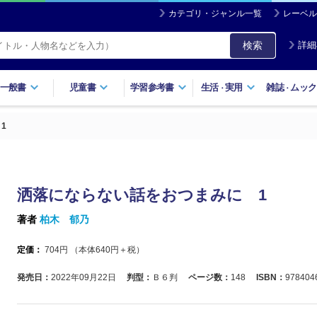
カテゴリ・ジャンル一覧
レーベル
検索
詳細
一般書
児童書
学習参考書
生活
実用
雑誌
ムック
・
・
1
洒落にならない話をおつまみに 1
著者
柏木 郁乃
定価：
704
円 （本体
640
円＋税）
発売日：
2022年09月22日
判型：
Ｂ６判
ページ数：
148
ISBN：
978404