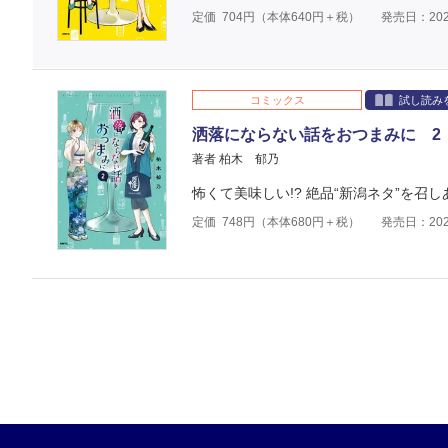
定価
704
円（本体
640
円＋税）
発売日：202
コミックス
試し読み
洒落にならない話をおつまみに 2
著者 柏木 郁乃
怖くて美味しい!? 絶品“新潟ネタ”を召
定価
748
円（本体
680
円＋税）
発売日：202