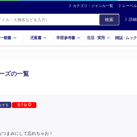
カテゴリ・ジャンル一覧
レーベル
検索
詳細
一般書
児童書
学習参考書
生活
実用
雑誌
ムック
・
・
ーズの一覧
をする
電子版
おつまみにして忘れちゃお！