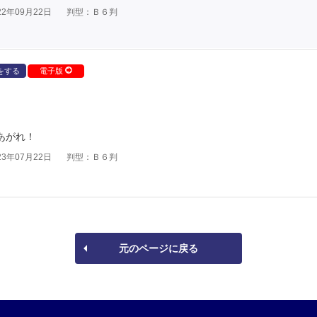
2年09月22日
判型：Ｂ６判
をする
電子版
しあがれ！
3年07月22日
判型：Ｂ６判
元のページに戻る