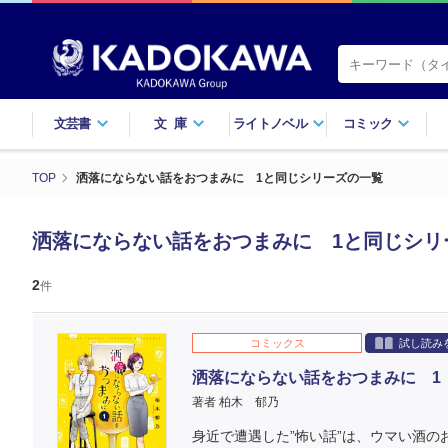
文芸書
文庫
ライトノベル
コミック
TOP
洒落にならない話をおつまみに 1と同じシリーズの一覧
洒落にならない話をおつまみに 1と同じシリ
2
件
コミックス
試し読み
洒落にならない話をおつまみに 1
著者 柏木 郁乃
身近で遭遇した”怖い話”は、ウマい酒の