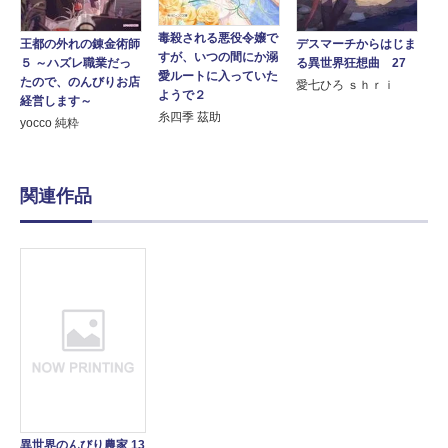
毒殺される悪役令嬢で
王都の外れの錬金術師
デスマーチからはじま
すが、いつの間にか溺
５ ～ハズレ職業だっ
る異世界狂想曲 27
愛ルートに入っていた
たので、のんびりお店
愛七ひろ ｓｈｒｉ
ようで２
経営します～
糸四季 茲助
yocco 純粋
関連作品
異世界のんびり農家 13