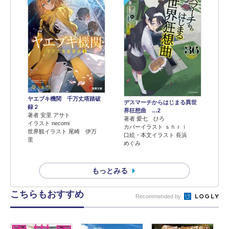
ヤエブキ機関 千万丈塔踏破
デスマーチからはじまる異世
録２
界狂想曲 …2
著者 安里 アサト
著者 愛七 ひろ
イラスト necomi
カバーイラスト ｓｈｒｉ
世界観イラスト 尾崎 伊万
口絵・本文イラスト 長浜
里
めぐみ
もっとみる
こちらもおすすめ
Recommended by