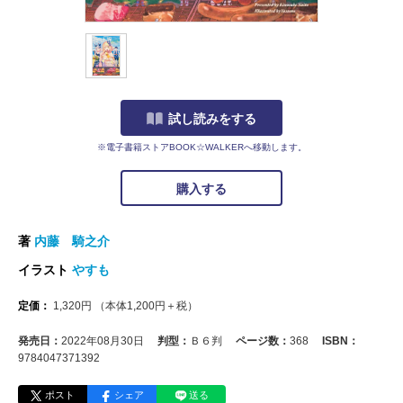
試し読みをする
※電子書籍ストアBOOK☆WALKERへ移動します。
購入する
著
内藤 騎之介
イラスト
やすも
定価：
1,320
円
（本体
1,200
円＋税）
発売日：
2022年08月30日
判型：
Ｂ６判
ページ数：
368
ISBN：
9784047371392
ポスト
シェア
送る