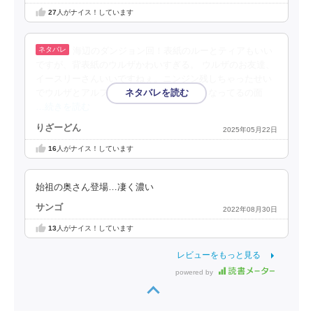
27
人がナイス！しています
海辺のダンジョン回！表紙のルーとティアもいい
ですが、背表紙のウルザかわいすぎる。 ウルザのお友達、
イースリーさんいいですねぇ。ニンジン残しちゃったせい
でウルザとアルフレートに絡まれて仲良くなってるの面
…続きを読む
りざーどん
2025年05月22日
16
人がナイス！しています
始祖の奥さん登場…凄く濃い
サンゴ
2022年08月30日
13
人がナイス！しています
レビューをもっと見る
powered by