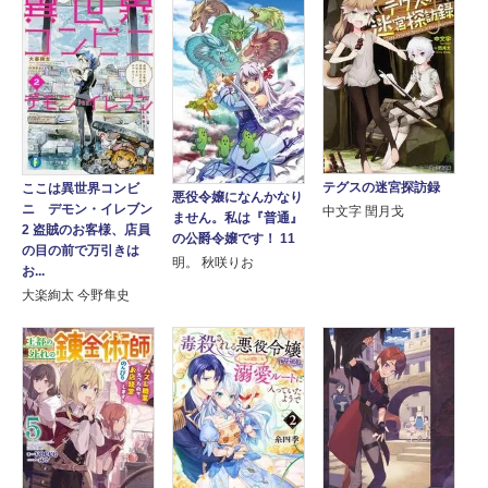
テグスの迷宮探訪録
ここは異世界コンビ
悪役令嬢になんかなり
ニ デモン・イレブン
中文字 閏月戈
ません。私は『普通』
2 盗賊のお客様、店員
の公爵令嬢です！ 11
の目の前で万引きは
明。 秋咲りお
お...
大楽絢太 今野隼史