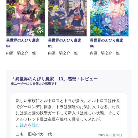
異世界のんびり農家
異世界のんびり農家
異世界のんびり農家
04
05
06
内藤 騎之介 他
内藤 騎之介 他
内藤 騎之介 他
「異世界のんびり農家 13」感想・レビュー
※ユーザーによる個人の感想です
新しい家族にオルトロスとトラが参入。オルトロスは仔犬
でグーロンデに懐き、トラは猫達のお気に入りなる。村長
には狼と猫の鉄壁ガードして新入りは厳しい状態。そして
アルフレッド達は友達を連れて帰省して来たが、
…続きを読む
こも 旧柏バカ一代
2022年08月30日