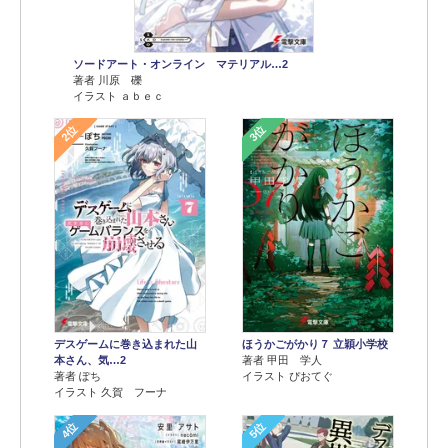
ソードアート・オンライン マテリアル…2
著者 川原 礫
イラスト ａｂｅｃ
2位
3位
デスゲームに巻き込まれた山
ほうかごがかり７ 立穎小学校
本さん、気…2
著者 甲田 学人
著者 ぽち
イラスト ぴおてぐ
イラスト 久賀 フーナ
4位
5位