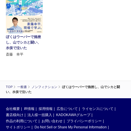
ぼくはウーバーで捻挫
し、山でシカと闘い、
水俣で泣いた
斎藤 幸平
TOP
一般書
ノンフィクション
ぼくはウーバーで捻挫し、山でシカと闘
い、水俣で泣いた
会社概要
IR情報
採用情報
広告について
ライセンスについて
書店様向け
法人様一括購入
KADOKAWAグループ
作品の利用について
お問い合わせ
プライバシーポリシー
サイトポリシー
Do Not Sell or Share My Personal Information