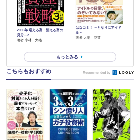
はなコミ！ ～となりにアイド
2035年 増える富・消える富の
ル～
見分…2
著者 大場 花菜
著者 小林 大祐
もっとみる
こちらもおすすめ
Recommended by