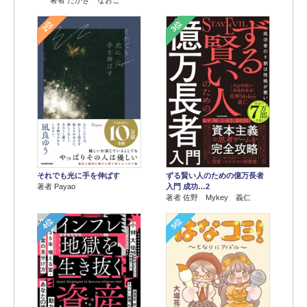
2位
3位
それでも光に手を伸ばす
ずる賢い人のための億万長者
著者 Payao
入門 成功…2
著者 佐野 Mykey 義仁
4位
5位