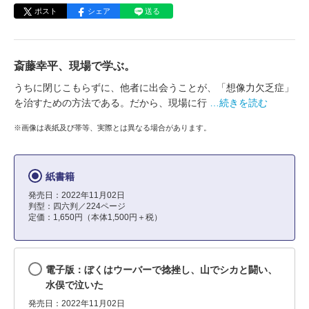
ポスト
シェア
送る
斎藤幸平、現場で学ぶ。
うちに閉じこもらずに、他者に出会うことが、「想像力欠乏症」
を治すための方法である。だから、現場に行
…続きを読む
※画像は表紙及び帯等、実際とは異なる場合があります。
紙書籍
発売日：2022年11月02日
判型：四六判／224ページ
定価：1,650円（本体1,500円＋税）
電子版：ぼくはウーバーで捻挫し、山でシカと闘い、
水俣で泣いた
発売日：2022年11月02日