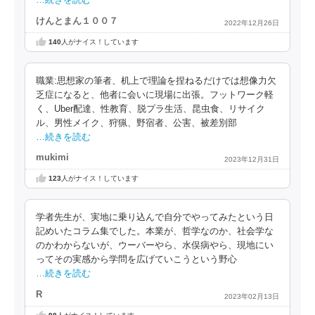
…続きを読む
けんとまん１００７
2022年12月26日
140
人がナイス！しています
職業:思想家の筆者、机上で理論を捏ねるだけでは想像力欠
乏症になると、他者に会いに現場に出張。フットワーク軽
く、Uber配達、性教育、脱プラ生活、昆虫食、リサイク
ル、男性メイク、狩猟、野宿者、公害、被差別部
…続きを読む
mukimi
2023年12月31日
123
人がナイス！しています
学者先生が、実地に乗り込んで自分でやってみたという日
記めいたコラム集でした。本業が、哲学なのか、社会学な
のかわからないが、ウーバーやら、水俣病やら、現地にい
ってその実感から学問を広げていこうという野心
…続きを読む
R
2023年02月13日