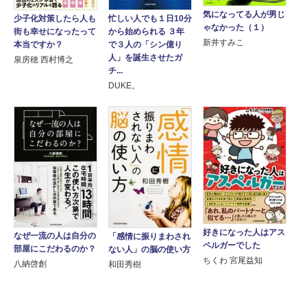
気になってる人が男じ
少子化対策したら人も
忙しい人でも１日10分
ゃなかった（１）
街も幸せになったって
から始められる ３年
新井すみこ
本当ですか？
で３人の「シン億り
人」を誕生させたガ
泉房穂 西村博之
チ...
DUKE。
好きになった人はアス
なぜ一流の人は自分の
「感情に振りまわされ
ペルガーでした
部屋にこだわるのか？
ない人」の脳の使い方
ちくわ 宮尾益知
八納啓創
和田秀樹