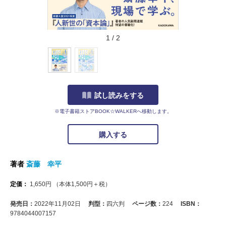
1
/
2
試し読みをする
※電子書籍ストアBOOK☆WALKERへ移動します。
購入する
著者
斎藤 幸平
定価：
1,650
円
（本体
1,500
円＋税）
発売日：
2022年11月02日
判型：
四六判
ページ数：
224
ISBN：
9784044007157