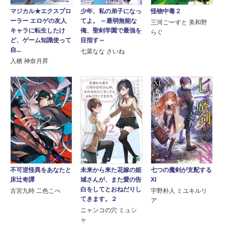
マジカル★エクスプロ
少年、私の弟子になっ
怪物中毒２
ーラー エロゲの友人
てよ。 ～最弱無能な
三河ごーすと 美和野
キャラに転生したけ
俺、聖剣学園で最強を
らぐ
ど、ゲーム知識使って
目指す～
自...
七菜なな さいね
入栖 神奈月昇
不可逆怪異をあなたと
未来から来た花嫁の姫
七つの魔剣が支配する
床辻奇譚
城さんが、また愛の告
XI
白をしてとおねだりし
古宮九時 二色こぺ
宇野朴人 ミユキルリ
てきます。２
ア
ニャンコの穴 ミュシ
ャ