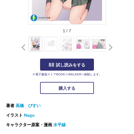
1
/
7
試し読みをする
※電子書籍ストアBOOK☆WALKERへ移動します。
購入する
著者
高橋 びすい
イラスト
Nagu
キャラクター原案・漫画
水平線