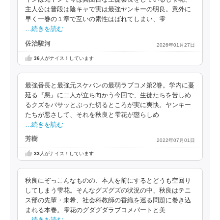
主人公は普段は陰キャで実は最強ヤンキーの明良。意外に
早く一巻の１章で互いの素性はばれてしまい、雫
…続きを読む
佐治駿河
2026年01月27日
36
人がナイス！しています
最強番長と最強元スケバンの最弱ラブコメ第2巻。学内に蔓
延る『悪』に二人が立ち向かう今回で、生徒たちを苦しめ
るクズをバサッとぶった切るところが実に爽快。ヤンキー
たちが悪さして、それを秋良と雫花が懲らしめ
…続きを読む
芳樹
2022年07月01日
33
人がナイス！しています
秋良にぞっこんなものの、本人を前にするとどうも空回り
してしまう雫花。そんなグズグズの状況の中、秋良はテニ
ス部の先輩・未希、社会科教師の香織を巡る問題に巻き込
まれる本巻。雫花のグダグダラブコメパートと美