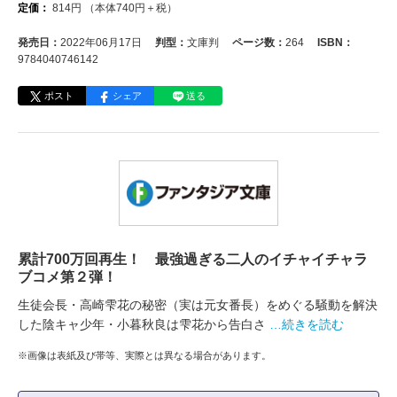
定価：
814
円
（本体
740
円＋税）
発売日：
2022年06月17日
判型：
文庫判
ページ数：
264
ISBN：
9784040746142
ポスト
シェア
送る
累計700万回再生！ 最強過ぎる二人のイチャイチャラ
ブコメ第２弾！
生徒会長・高崎雫花の秘密（実は元女番長）をめぐる騒動を解決
した陰キャ少年・小暮秋良は雫花から告白さ
…続きを読む
※画像は表紙及び帯等、実際とは異なる場合があります。