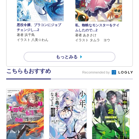
悪役令嬢、ブラコンにジョブ
私、蜘蛛なモンスターをテイ
チェンジし…2
ムしたので…2
著者 浜千鳥
著者 あきさけ
イラスト 八美☆わん
イラスト タムラ ヨウ
もっとみる
こちらもおすすめ
Recommended by