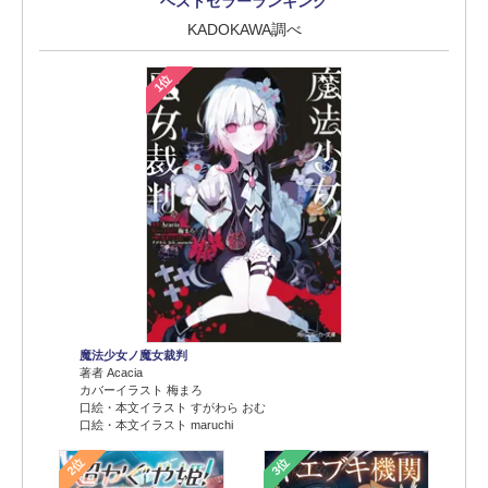
ベストセラーランキング
KADOKAWA調べ
1位
魔法少女ノ魔女裁判
著者 Acacia
カバーイラスト 梅まろ
口絵・本文イラスト すがわら おむ
口絵・本文イラスト maruchi
2位
3位