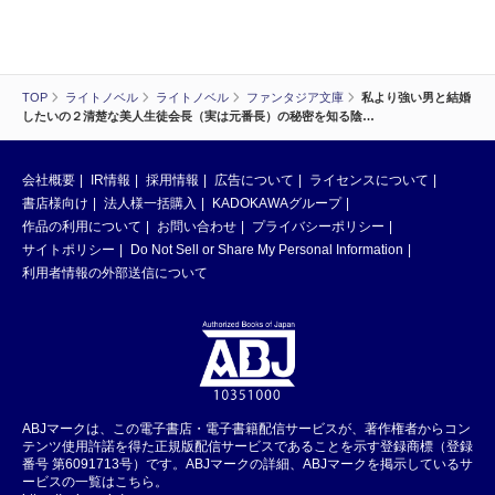
TOP
ライトノベル
ライトノベル
ファンタジア文庫
私より強い男と結婚
したいの２清楚な美人生徒会長（実は元番長）の秘密を知る陰…
会社概要
IR情報
採用情報
広告について
ライセンスについて
書店様向け
法人様一括購入
KADOKAWAグループ
作品の利用について
お問い合わせ
プライバシーポリシー
サイトポリシー
Do Not Sell or Share My Personal Information
利用者情報の外部送信について
ABJマークは、この電子書店・電子書籍配信サービスが、著作権者からコン
テンツ使用許諾を得た正規版配信サービスであることを示す登録商標（登録
番号 第6091713号）です。ABJマークの詳細、ABJマークを掲示しているサ
ービスの一覧はこちら。