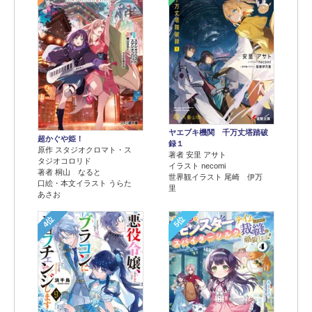
ヤエブキ機関 千万丈塔踏破
超かぐや姫！
録１
原作 スタジオクロマト・ス
著者 安里 アサト
タジオコロリド
イラスト necomi
著者 桐山 なると
世界観イラスト 尾崎 伊万
口絵・本文イラスト うらた
里
あさお
4位
5位