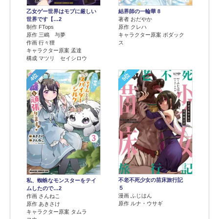
乙女ゲー世界はモブに厳しい
結界師の一輪華 8
世界です【…2
著者 おだやか
制作 FTops
原作 クレハ
原作 三嶋 与夢
キャラクター原案 ボダック
作画 行々狸
ス
キャラクター原案 孟達
構成 マツリ セイシロウ
4位
5位
不老不死少女の苗床旅行記
私、蜘蛛なモンスターをテイ
５
ムしたので…2
漫画 ふじはん
作画 さんねこ
原作 ルナ・ウサギ
原作 あきさけ
キャラクター原案 タムラ