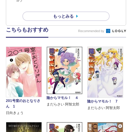
ヨウ
もっとみる
こちらもおすすめ
Recommended by
陰からマモル！ ４
201号室のおとなりさ
陰からマモル！ 7
まだらさい 阿智太郎
ん 1
まだらさい 阿智太郎
日向きょう