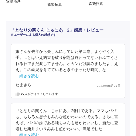
森繁拓真
森繁拓真
森繁拓真
「となりの関くん じゅにあ 2」感想・レビュー
※ユーザーによる個人の感想です
娘さんが去年から楽しみにしていた第二巻、ようやく入
手。…とはいえ約束を破り宿題は終わってないわふてくさ
れるわでまだ渡してません。オカンだけ読みましたよ、え
え。この幼児を育てているときのまったり時間、な
…続きを読む
たまきら
2022年06月27日
27
人がナイス！しています
『となりの関くん じゅにあ』2巻目である。ママもパパ
も、もちろん息子もみんな超かわいいのである。さらに言
えば、パパの妹である純ちゃんも超かわいいし、新たに登
場した栗井まい＆みみも超かわいい。満足でした
…続きを読む