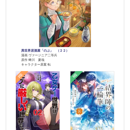
異世界居酒屋「のぶ」 （２２）
漫画 ヴァージニア二等兵
原作 蝉川 夏哉
キャラクター原案 転
2位
3位