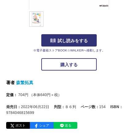
試し読みをする
※電子書籍ストアBOOK☆WALKERへ移動します。
購入する
著者
森繁拓真
定価：
704
円
（本体
640
円＋税）
発売日：
2022年06月22日
判型：
Ｂ６判
ページ数：
154
ISBN：
9784046815699
ポスト
シェア
送る