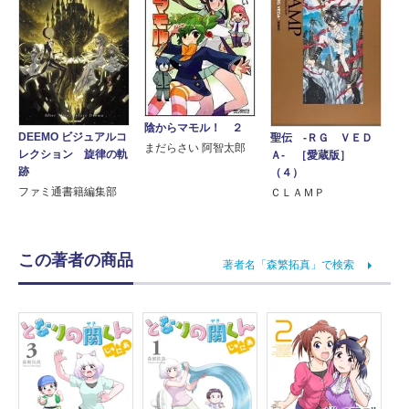
陰からマモル！ ２
DEEMO ビジュアルコ
聖伝 ‐ＲＧ ＶＥＤ
まだらさい 阿智太郎
レクション 旋律の軌
Ａ‐ ［愛蔵版］
跡
（４）
ファミ通書籍編集部
ＣＬＡＭＰ
この著者の商品
著者名「森繁拓真」で検索