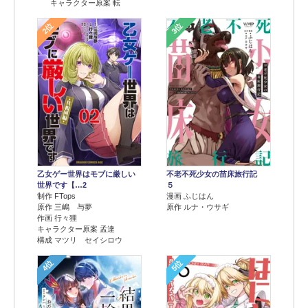
キャラクター原案 転
2位
3位
乙女ゲー世界はモブに厳しい
不老不死少女の苗床旅行記
世界です【…2
５
制作 FTops
漫画 ふじはん
原作 三嶋 与夢
原作 ルナ・ウサギ
作画 行々狸
キャラクター原案 孟達
構成 マツリ セイシロウ
4位
5位