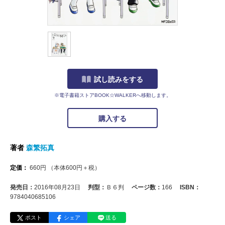
試し読みをする
※電子書籍ストアBOOK☆WALKERへ移動します。
購入する
著者
森繁拓真
定価：
660
円
（本体
600
円＋税）
発売日：
2016年08月23日
判型：
Ｂ６判
ページ数：
166
ISBN：
9784040685106
ポスト
シェア
送る