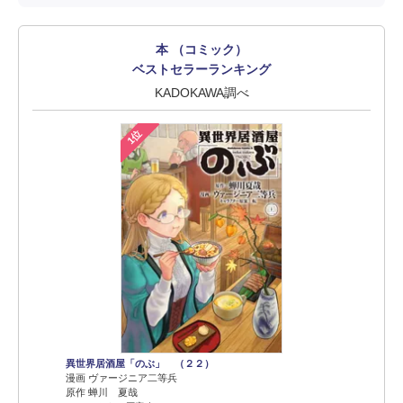
本 （コミック）
ベストセラーランキング
KADOKAWA調べ
1位
異世界居酒屋「のぶ」 （２２）
漫画 ヴァージニア二等兵
原作 蝉川 夏哉