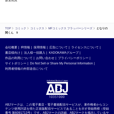
森繁拓真
TOP
コミック
コミックス
MFコミックス フラッパーシリーズ
となりの
関くん 9
会社概要
IR情報
採用情報
広告について
ライセンスについて
書店様向け
法人様一括購入
KADOKAWAグループ
作品の利用について
お問い合わせ
プライバシーポリシー
サイトポリシー
Do Not Sell or Share My Personal Information
利用者情報の外部送信について
ABJマークは、この電子書店・電子書籍配信サービスが、著作権者からコン
テンツ使用許諾を得た正規版配信サービスであることを示す登録商標（登録
番号 第6091713号）です。ABJマークの詳細、ABJマークを掲示しているサ