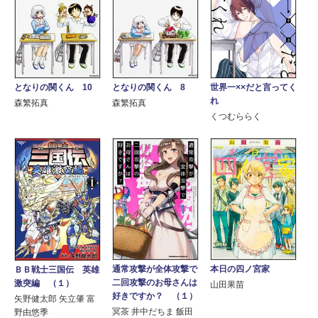
となりの関くん 10
となりの関くん 8
世界一××だと言ってく
れ
森繁拓真
森繁拓真
くつむららく
通常攻撃が全体攻撃で
本日の四ノ宮家
ＢＢ戦士三国伝 英雄
二回攻撃のお母さんは
激突編 （１）
山田果苗
好きですか？ （１）
矢野健太郎 矢立肇 富
冥茶 井中だちま 飯田
野由悠季