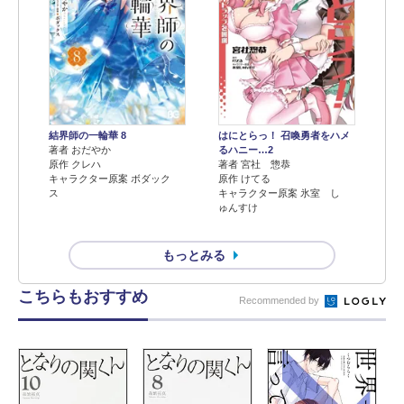
結界師の一輪華 8
はにとらっ！ 召喚勇者をハメ
著者 おだやか
るハニー…2
原作 クレハ
著者 宮社 惣恭
キャラクター原案 ボダック
原作 けてる
ス
キャラクター原案 氷室 し
ゅんすけ
もっとみる
こちらもおすすめ
Recommended by