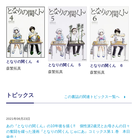
となりの関くん ４
となりの関くん ５
となりの関くん ６
森繁拓真
森繁拓真
森繁拓真
トピックス
この書誌の関連トピックス一覧へ
2021年06月23日
あの『となりの関くん』の10年後を描く!! 個性派2歳児とお母さんの日々
の奮闘を綴った漫画『となりの関くん じゅにあ』コミックス第１.巻 本日
発売！