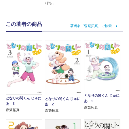
ぽち。
この著者の商品
著者名「森繁拓真」で検索
となりの関くん じゅに
となりの関くん じゅに
となりの関くん じゅに
あ 1
あ 3
あ 2
森繁拓真
森繁拓真
森繁拓真