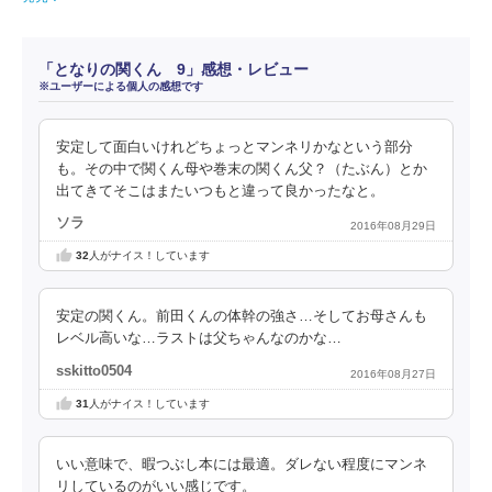
「となりの関くん 9」感想・レビュー
※ユーザーによる個人の感想です
安定して面白いけれどちょっとマンネリかなという部分
も。その中で関くん母や巻末の関くん父？（たぶん）とか
出てきてそこはまたいつもと違って良かったなと。
ソラ
2016年08月29日
32
人がナイス！しています
安定の関くん。前田くんの体幹の強さ…そしてお母さんも
レベル高いな…ラストは父ちゃんなのかな…
sskitto0504
2016年08月27日
31
人がナイス！しています
いい意味で、暇つぶし本には最適。ダレない程度にマンネ
リしているのがいい感じです。