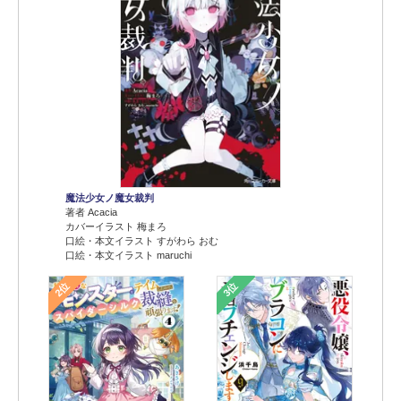
魔法少女ノ魔女裁判
著者 Acacia
カバーイラスト 梅まろ
口絵・本文イラスト すがわら おむ
口絵・本文イラスト maruchi
2位
3位