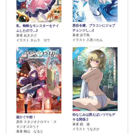
悪役令嬢、ブラコンにジョブ
私、蜘蛛なモンスターをテイ
チェンジし…2
ムしたので…2
著者 浜千鳥
著者 あきさけ
イラスト 八美☆わん
イラスト タムラ ヨウ
4位
5位
幼なじみは誘えばいつでもデ
超かぐや姫！
キる関係２
原作 スタジオクロマト・ス
著者 鏡 遊
タジオコロリド
イラスト うなさか
著者 桐山 なると