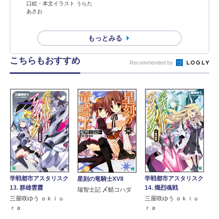
口絵・本文イラスト うらた
あさお
もっとみる
こちらもおすすめ
Recommended by
学戦都市アスタリスク
学戦都市アスタリスク
星刻の竜騎士XVII
14. 熾烈魂戦
13. 群雄雲霞
瑞智士記 〆鯖コハダ
三屋咲ゆう ｏｋｉｕ
三屋咲ゆう ｏｋｉｕ
ｒａ
ｒａ