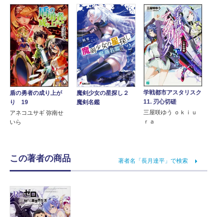
学戦都市アスタリスク
魔剣少女の星探し２
盾の勇者の成り上が
11. 刃心切磋
魔剣名鑑
り 19
三屋咲ゆう ｏｋｉｕ
アネコユサギ 弥南せ
ｒａ
いら
この著者の商品
著者名「長月達平」で検索