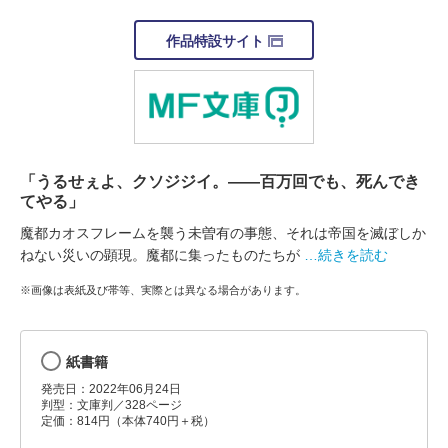
作品特設サイト
「うるせぇよ、クソジジイ。――百万回でも、死んでき
てやる」
魔都カオスフレームを襲う未曽有の事態、それは帝国を滅ぼしか
ねない災いの顕現。魔都に集ったものたちが
…続きを読む
※画像は表紙及び帯等、実際とは異なる場合があります。
紙書籍
発売日：2022年06月24日
判型：文庫判／328ページ
定価：814円（本体740円＋税）