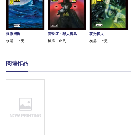
怪獣男爵
真珠塔・獣人魔島
夜光怪人
横溝 正史
横溝 正史
横溝 正史
関連作品