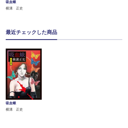
吸血蛾
横溝 正史
最近チェックした商品
吸血蛾
横溝 正史