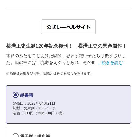
横溝正史生誕120年記念復刊！ 横溝正史の異色傑作！
木箱のふたをこじあけた瞬間、思わず縫い子たちは後ずさりし
た。箱の中には、乳房をえぐりとられ、その血
…続きを読む
※画像は表紙及び帯等、実際とは異なる場合があります。
紙書籍
発売日：2022年04月21日
判型：文庫判／336ページ
定価：880円（本体800円＋税）
電子版：吸血蛾