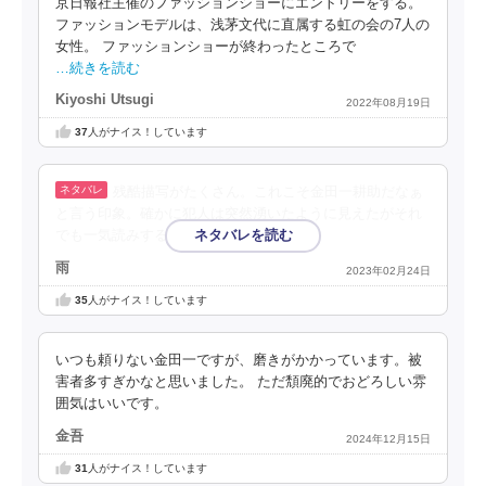
京日報社主催のファッションショーにエントリーをする。
ファッションモデルは、浅茅文代に直属する虹の会の7人の
女性。 ファッションショーが終わったところで
…続きを読む
Kiyoshi Utsugi
2022年08月19日
37
人がナイス！しています
残酷描写がたくさん。これこそ金田一耕助だなぁ
と言う印象。確かに犯人は突然湧いたように見えたがそれ
でも一気読みするくらい面白かった。
雨
2023年02月24日
35
人がナイス！しています
いつも頼りない金田一ですが、磨きがかかっています。被
害者多すぎかなと思いました。 ただ頽廃的でおどろしい雰
囲気はいいです。
金吾
2024年12月15日
31
人がナイス！しています