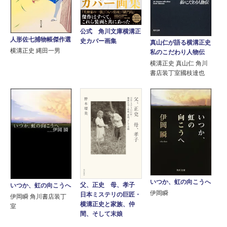
公式 角川文庫横溝正
人形佐七捕物帳傑作選
史カバー画集
真山仁が語る横溝正史
横溝正史 縄田一男
私のこだわり人物伝
横溝正史 真山仁 角川
書店装丁室國枝達也
いつか、虹の向こうへ
父、正史 母、孝子
いつか、虹の向こうへ
伊岡瞬
日本ミステリの巨匠・
伊岡瞬 角川書店装丁
横溝正史と家族、仲
室
間、そして末娘