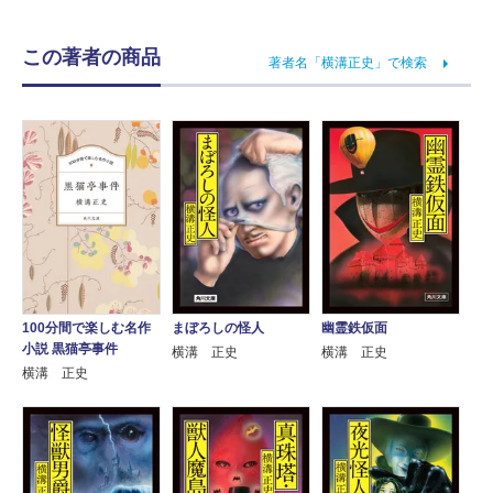
この著者の商品
著者名「横溝正史」で検索
100分間で楽しむ名作
まぼろしの怪人
幽霊鉄仮面
小説 黒猫亭事件
横溝 正史
横溝 正史
横溝 正史