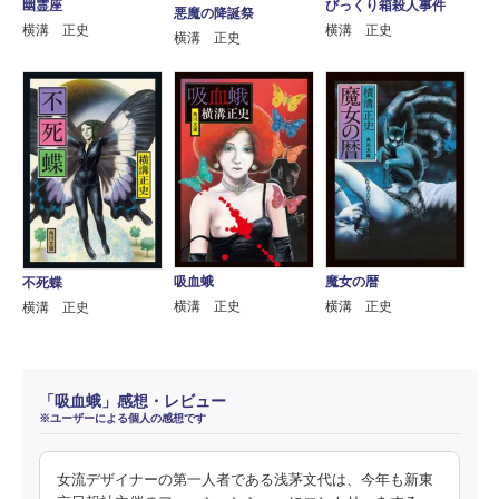
幽霊座
びっくり箱殺人事件
悪魔の降誕祭
横溝 正史
横溝 正史
横溝 正史
吸血蛾
魔女の暦
不死蝶
横溝 正史
横溝 正史
横溝 正史
「吸血蛾」感想・レビュー
※ユーザーによる個人の感想です
女流デザイナーの第一人者である浅茅文代は、今年も新東