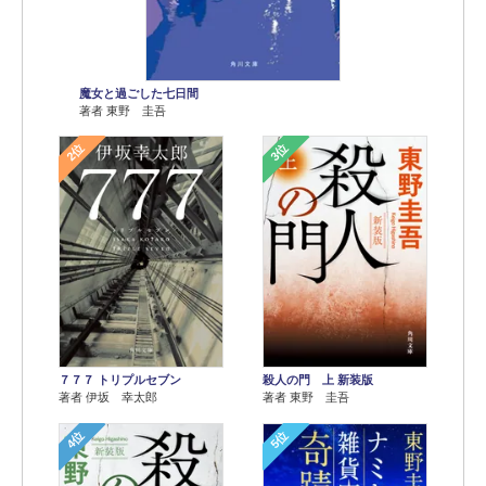
魔女と過ごした七日間
著者 東野 圭吾
2位
3位
７７７ トリプルセブン
殺人の門 上 新装版
著者 伊坂 幸太郎
著者 東野 圭吾
4位
5位