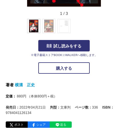
1
/
3
試し読みをする
※電子書籍ストアBOOK☆WALKERへ移動します。
購入する
著者
横溝 正史
定価：
880
円
（本体
800
円＋税）
発売日：
2022年04月21日
判型：
文庫判
ページ数：
336
ISBN：
9784041126134
ポスト
シェア
送る