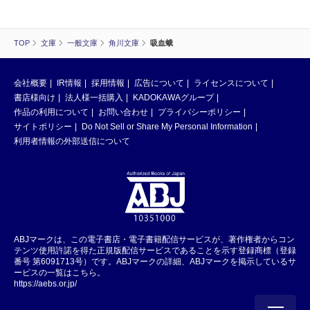
TOP
文庫
一般文庫
角川文庫
吸血蛾
会社概要
IR情報
採用情報
広告について
ライセンスについて
書店様向け
法人様一括購入
KADOKAWAグループ
作品の利用について
お問い合わせ
プライバシーポリシー
サイトポリシー
Do Not Sell or Share My Personal Information
利用者情報の外部送信について
ABJマークは、この電子書店・電子書籍配信サービスが、著作権者からコン
テンツ使用許諾を得た正規版配信サービスであることを示す登録商標（登録
番号 第6091713号）です。ABJマークの詳細、ABJマークを掲示しているサ
ービスの一覧はこちら。
https://aebs.or.jp/