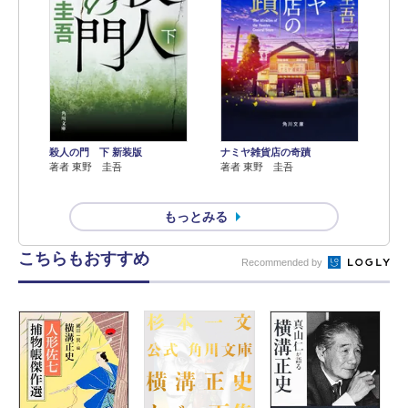
殺人の門 下 新装版
ナミヤ雑貨店の奇蹟
著者 東野 圭吾
著者 東野 圭吾
もっとみる
こちらもおすすめ
Recommended by