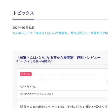
トピックス
2024年05月31日
大人気シリーズ「極道さんはパパで愛妻家」原作小説シリーズ最新刊が5
「極道さんはパパになる前から愛妻家」感想・レビュー
※ユーザーによる個人の感想です
★★★★ シリーズ15冊目♡ 東雲組若頭:賢吾とそ
吾のお話。 佐知が忘れてしまった母親の形見を入れたタイム
せ〜ちゃん
24
人がナイス！しています
賢吾と佐知の軌跡をたどるお話。子供の頃から重たい愛情を注