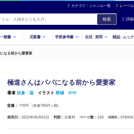
カテゴリ・ジャンル一覧
レーベル
検索
詳細
一般書
児童書
学習参考書
生活
実用
雑誌
ムック
・
・
になる前から愛妻家
極道さんはパパになる前から愛妻家
著者
佐倉 温
イラスト
桜城 やや
定価：
770
円 （本体
700
円＋税）
発売日：
2022年06月01日
判型：
文庫判
ページ数：
226
ISBN：
978404