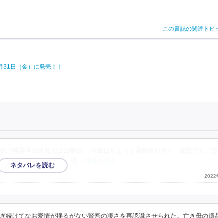
この書誌の関連トピ
月31日（金）に発売！！
の伴侶で開業医の佐知では13冊目。 今回はちょっと雰囲気が違う、回想てんこ
カプセルに纏わる回想や、既
…続きを読む
202
ぎ続けてなお愛情が揺るがない賢吾の凄さを再認識させられた。亡き母の遺