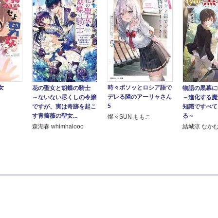
女
時々ボソッとロシア語で
花の聖女と胡蝶の騎士
物語の黒幕に
デレる隣のアーリャさん
～ないない尽くしの令嬢
～進化する魔
5
ですが、実は奇跡を起こ
知識ですべて
す青薔薇の聖女...
る～
燦々SUN ももこ
森湖春 whimhalooo
結城涼 なか