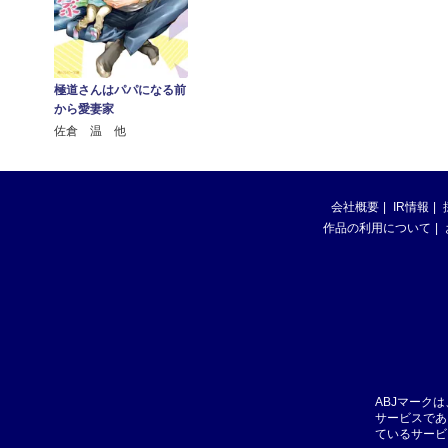
極道さんはパパになる前
から愛妻家
佐倉 温 他
会社概要
IR情報
作品の利用について
ABJマーク
サービスであ
ているサービ