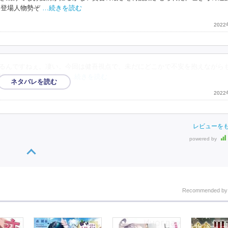
は登場人物勢ぞ
…続きを読む
202
になるんですねぇ。凄い。今回は健吾視点で、未だにどこかで不安を抱えながら
巡らしながら、人生の
…続きを読む
202
レビューを
powered by
Recommended b