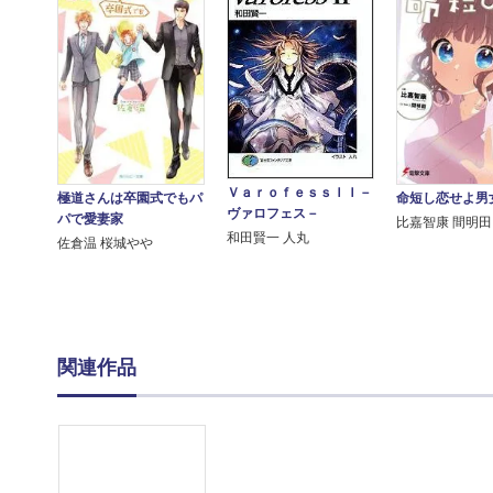
ＶａｒｏｆｅｓｓＩＩ－
極道さんは卒園式でもパ
命短し恋せよ男
ヴァロフェス－
パで愛妻家
比嘉智康 間明田
和田賢一 人丸
佐倉温 桜城やや
関連作品