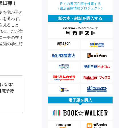
13弾！
近くの書店在庫を検索する
（書店在庫情報プロジェクト）
史を我が子と
紙の本・雑誌を購入する
いを通わす。
を見ること
れる。だが亡
ローチの在り
佐知の学生時
はパパに
【電子特
電子版を購入