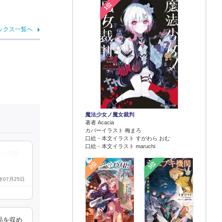
1位
ックス一覧へ
魔法少女ノ魔女裁判
著者 Acacia
カバーイラスト 梅まろ
口絵・本文イラスト すがわら おむ
口絵・本文イラスト maruchi
盛りの賢
2位
3位
2年07月25日
品を収め