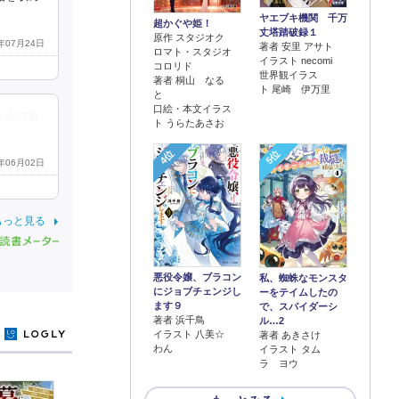
ヤエブキ機関 千万
超かぐや姫！
丈塔踏破録１
原作 スタジオク
2年07月24日
著者 安里 アサト
ロマト・スタジオ
イラスト necomi
コロリド
世界観イラス
著者 桐山 なる
ト 尾崎 伊万里
と
口絵・本文イラス
も今の幸
ト うらたあさお
4位
5位
2年06月02日
もっと見る
悪役令嬢、ブラコン
私、蜘蛛なモンスタ
にジョブチェンジし
ーをテイムしたの
ます９
で、スパイダーシ
著者 浜千鳥
ル…2
y
イラスト 八美☆
著者 あきさけ
わん
イラスト タム
ラ ヨウ