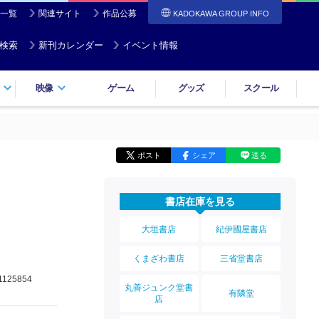
一覧
関連サイト
作品公募
KADOKAWA GROUP INFO
検索
新刊カレンダー
イベント情報
映像
ゲーム
グッズ
スクール
ポスト
シェア
送る
書店在庫を見る
大垣書店
紀伊國屋書店
くまざわ書店
三省堂書店
1125854
丸善ジュンク堂書
有隣堂
店