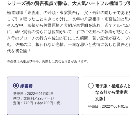
シリーズ初の賢吾視点で贈る、大人気ハートフル極道ラブ第
極道組織「東雲組」の若頭・東雲賢吾は、父・吾郎の隠し子である
して引き取ったことをきっかけに、長年の片恋相手・雨宮佐知と思
そんな中、京都から佐野原椿と犬飼が東雲組を訪れ、皆でアルバム
に。幼い賢吾の傍らには佐知がいて、すでに佐知への執着が感じら
き母のブローチの行方を佐知が口にした瞬間、苦い記憶が蘇る。ブ
処、佐知の涙、報われない恋情。一途な思いと劣情に苦しむ賢吾と
代を初公開！
※画像は表紙及び帯等、実際とは異なる場合があります。
紙書籍
電子版：極道さん
なる前から愛妻家
発売日：2022年06月01日
判型：文庫判／226ページ
別版】
定価：770円（本体700円＋税）
発売日：2022年06月01日