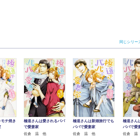
同じシリー
キモチ焼き
極道さんは愛されるパパ
極道さんは新婚旅行でも
極道さん
家
で愛妻家
パパで愛妻家
パパで愛
佐倉 温 他
佐倉 温 他
佐倉 温