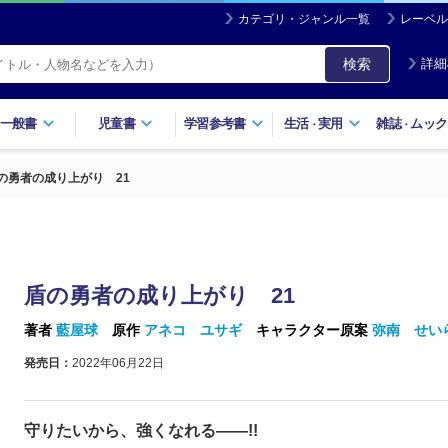
カテゴリ・ジャンル一覧
レーベル
検索
詳細
一般書
児童書
学習参考書
生活
実用
雑誌
ムック
・
・
の勇者の成り上がり 21
盾の勇者の成り上がり 21
著者
藍屋球
原作
アネコ ユサギ
キャラクター原案
弥南 せい
発売日：
2022年06月22日
守りたいから、強くなれる――!!