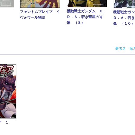
機動戦士ガンダム Ｃ．
ファントムブレイブ イ
機動戦士ガン
Ｄ．Ａ．若き彗星の肖
ヴォワール物語
Ｄ．Ａ．若き
像 （８）
像 （１０）
著者名「藍
ア １