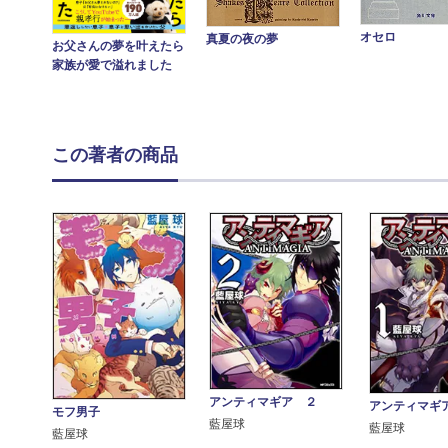
オセロ
真夏の夜の夢
お父さんの夢を叶えたら
家族が愛で溢れました
この著者の商品
アンティマギア ２
アンティマギ
モフ男子
藍屋球
藍屋球
藍屋球