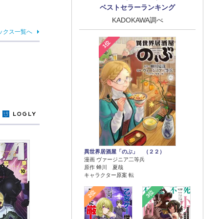
ベストセラーランキング
KADOKAWA調べ
ックス一覧へ
1位
y
異世界居酒屋「のぶ」 （２２）
漫画 ヴァージニア二等兵
原作 蝉川 夏哉
キャラクター原案 転
2位
3位