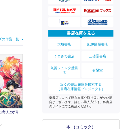
書店在庫を見る
ズの作品一覧
大垣書店
紀伊國屋書店
くまざわ書店
三省堂書店
丸善ジュンク堂書
有隣堂
店
近くの書店在庫を検索する
（書店在庫情報プロジェクト）
※書店によって現在在庫や取り扱いがない場
合がございます。詳しい購入方法は、各書店
のサイトにてご確認ください。
の成り上がり
他
本 （コミック）