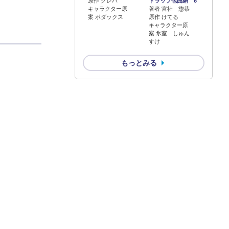
原作 クレハ
トラップ包囲網 6
キャラクター原
著者 宮社 惣恭
案 ボダックス
原作 けてる
キャラクター原
案 氷室 しゅん
すけ
もっとみる