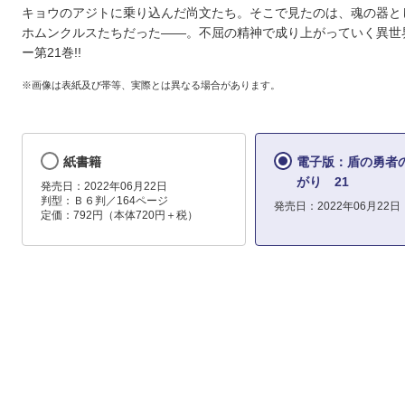
キョウのアジトに乗り込んだ尚文たち。そこで見たのは、魂の器と
ホムンクルスたちだった――。不屈の精神で成り上がっていく異世
ー第21巻!!
※画像は表紙及び帯等、実際とは異なる場合があります。
紙書籍
電子版：盾の勇者
がり 21
発売日：2022年06月22日
判型：Ｂ６判／164ページ
発売日：2022年06月22日
定価：792円（本体720円＋税）