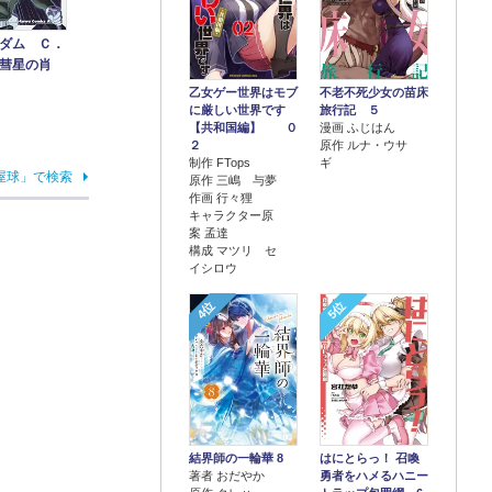
ダム Ｃ．
彗星の肖
乙女ゲー世界はモブ
不老不死少女の苗床
に厳しい世界です
旅行記 ５
【共和国編】 ０
漫画 ふじはん
２
原作 ルナ・ウサ
制作 FTops
ギ
屋球」で検索
原作 三嶋 与夢
作画 行々狸
キャラクター原
案 孟達
構成 マツリ セ
イシロウ
4位
5位
結界師の一輪華 8
はにとらっ！ 召喚
著者 おだやか
勇者をハメるハニー