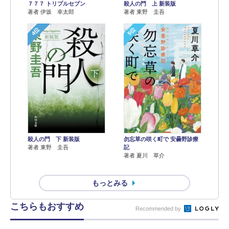
７７７ トリプルセブン
殺人の門 上 新装版
著者 伊坂 幸太郎
著者 東野 圭吾
4位
5位
殺人の門 下 新装版
勿忘草の咲く町で 安曇野診療
著者 東野 圭吾
記
著者 夏川 草介
もっとみる
こちらもおすすめ
Recommended by