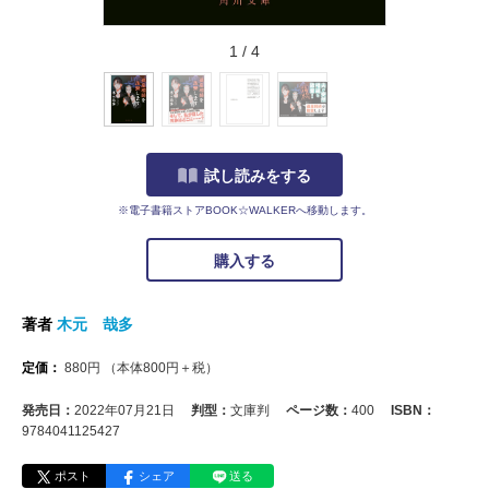
1
/
4
試し読みをする
※電子書籍ストアBOOK☆WALKERへ移動します。
購入する
著者
木元 哉多
定価：
880
円
（本体
800
円＋税）
発売日：
2022年07月21日
判型：
文庫判
ページ数：
400
ISBN：
9784041125427
ポスト
シェア
送る