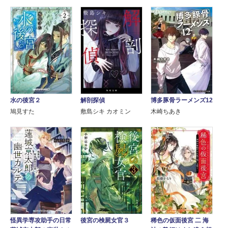
水の後宮２
解剖探偵
博多豚骨ラーメンズ12
鳩見すた
敷島シキ カオミン
木崎ちあき
怪異学専攻助手の日常
後宮の検屍女官３
稀色の仮面後宮 二 海