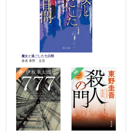
魔女と過ごした七日間
著者 東野 圭吾
2位
3位