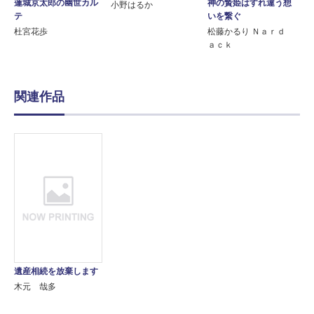
蓮城京太郎の幽世カル
神の贄姫はすれ違う想
小野はるか
テ
いを繋ぐ
杜宮花歩
松藤かるり Ｎａｒｄ
ａｃｋ
関連作品
遺産相続を放棄します
木元 哉多