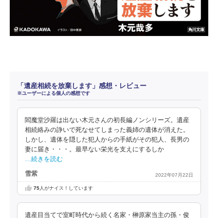
「遺産相続を放棄します」感想・レビュー
※ユーザーによる個人の感想です
閻魔堂沙羅は出ない木元さんの初長編ノンシリーズ。遺産
相続絡みの諍いで死なせてしまった義姉の遺体が消えた。
しかし、遺体を隠した犯人からの手紙がその犯人、長男の
妻に届き・・・。最早ない栄光を支えにするしか
…続きを読む
雪紫
2022年07月22日
75
人がナイス！しています
遺産目当てで室町時代から続く名家・榊原家当主の孫・俊