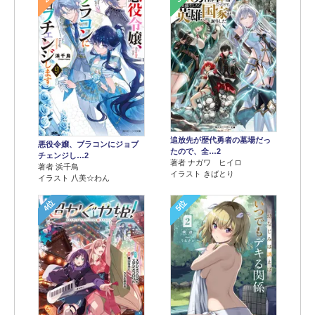
追放先が歴代勇者の墓場だっ
悪役令嬢、ブラコンにジョブ
たので、全…2
チェンジし…2
著者 ナガワ ヒイロ
著者 浜千鳥
イラスト きばとり
イラスト 八美☆わん
4位
5位