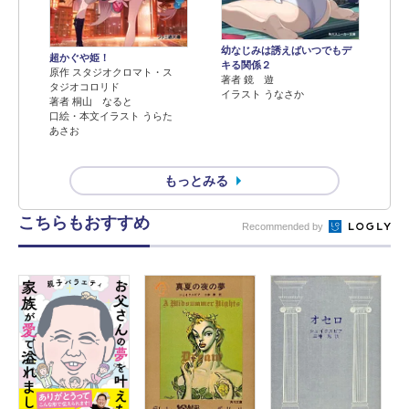
幼なじみは誘えばいつでもデ
超かぐや姫！
キる関係２
原作 スタジオクロマト・ス
著者 鏡 遊
タジオコロリド
イラスト うなさか
著者 桐山 なると
口絵・本文イラスト うらた
あさお
もっとみる
こちらもおすすめ
Recommended by