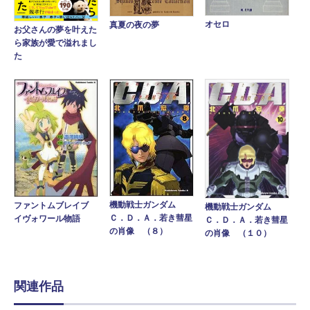
オセロ
真夏の夜の夢
お父さんの夢を叶えた
ら家族が愛で溢れまし
た
機動戦士ガンダム
ファントムブレイブ
機動戦士ガンダム
Ｃ．Ｄ．Ａ．若き彗星
イヴォワール物語
Ｃ．Ｄ．Ａ．若き彗星
の肖像 （８）
の肖像 （１０）
関連作品