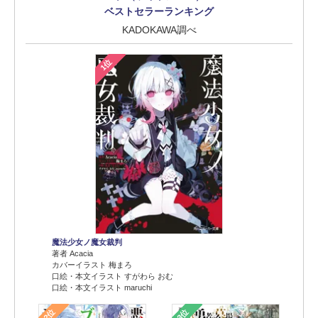
ベストセラーランキング
KADOKAWA調べ
1位
魔法少女ノ魔女裁判
著者 Acacia
カバーイラスト 梅まろ
口絵・本文イラスト すがわら おむ
口絵・本文イラスト maruchi
2位
3位