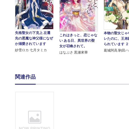
失格聖女の下克上 左遷
本物の聖女じゃ
これはきっと、恋じゃな
先の悪魔な神父様になぜ
レたのに、王弟
い ある日、異世界の聖
か溺愛されています
られています ２
女が召喚されて。
紗雪ロカ 七月タミカ
葛城阿高 駒田
はなぶさ 黒瀬來華
関連作品