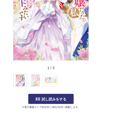
1
/
3
試し読みをする
※電子書籍ストアBOOK☆WALKERへ移動します。