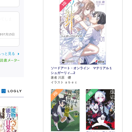
1位
いてしま
2年07月15日
もっと見る
ソードアート・オンライン マテリアル１
シュガーリィ…2
著者 川原 礫
イラスト ａｂｅｃ
y
2位
3位