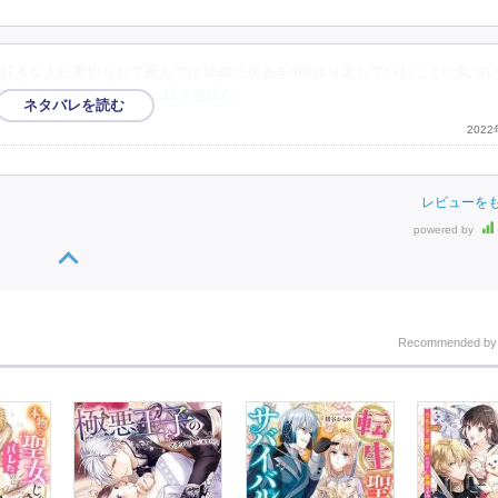
好きな人に裏切られて死んでは15歳に戻るを4回繰り返していたことに気づ
で友人だったトラヴィス
…続きを読む
202
レビューを
powered by
Recommended b