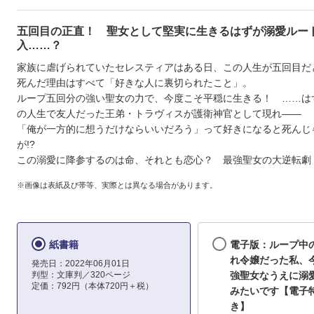
五回目の正直！ 聖女として堅実に生きるはずが溺愛ルー
入……？
家族に虐げられていたセレスティアはある日、この人生が五回目だ
死んだ理由はすべて「好きな人に裏切られたこと」。
ループ五回分の強い聖女の力で、今度こそ平穏に生きる！ ……は
の人生で友人だった王弟・トラヴィスが護衛神官として現れ――
「俺が一方的に想うだけならいいだろう」って好きになると死んじ
が!?
この溺愛に降参するのは命、それとも恋心？ 最強聖女の大逆転劇
※画像は表紙及び帯等、実際とは異なる場合があります。
紙書籍
電子版：ループ中
れ令嬢だった私、
発売日：2022年06月01日
判型：文庫判／320ページ
強聖女なうえに溺
定価：792円（本体720円＋税）
みたいです【電子
き】