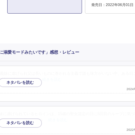
発売日：2022年06月01日
に溺愛モードみたいです」感想・レビュー
義妹に虐げられ父は長いものに巻かれる主義で誰も味方がいない中、ある日
で誰かを好きになって
…続きを読む
202
妹に虐げられているヒロインは、15歳の聖女認定の日に5回目のループに気
まで好きな人に殺されてル
…続きを読む
202