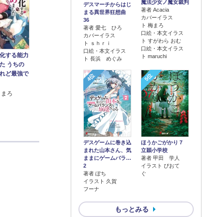
魔法少女ノ魔女裁判
デスマーチからはじ
著者 Acacia
まる異世界狂想曲
カバーイラス
36
ト 梅まろ
著者 愛七 ひろ
口絵・本文イラス
カバーイラス
ト すがわら おむ
ト ｓｈｒｉ
口絵・本文イラス
口絵・本文イラス
化する能力
ト maruchi
ト 長浜 めぐみ
た うちの
れど最強で
4位
5位
 まろ
デスゲームに巻き込
ほうかごがかり７
まれた山本さん、気
立穎小学校
ままにゲームバラ…
著者 甲田 学人
2
イラスト ぴおて
著者 ぽち
ぐ
イラスト 久賀
フーナ
もっとみる