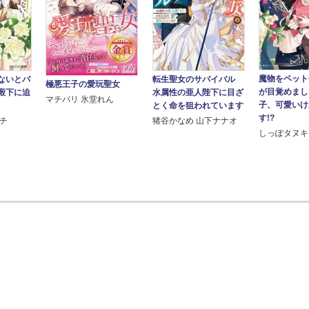
魔物をペット
ないとバ
転生聖女のサバイバル
極悪王子の愛玩聖女
が目覚めまし
殿下に迫
水属性の亜人陛下に目ざ
マチバリ 氷堂れん
子、可愛いけ
とく命を狙われています
す!?
ハチ
猪谷かなめ 山下ナナオ
しっぽタヌキ