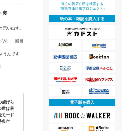
近くの書店在庫を検索する
（書店在庫情報プロジェクト）
ト突
紙の本・雑誌を購入する
と思い出す。
ずが、一回目
ゃうんです
！
の虐げら
電子版を購入
今世は最
愛モード
特典付