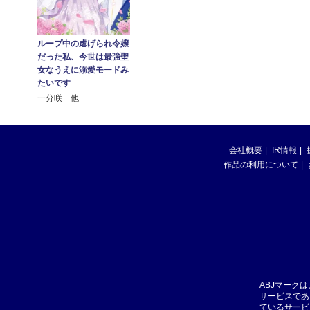
ループ中の虐げられ令嬢
だった私、今世は最強聖
女なうえに溺愛モードみ
たいです
一分咲 他
会社概要
IR情報
作品の利用について
ABJマーク
サービスであ
ているサービ