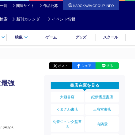
一覧
関連サイト
作品公募
KADOKAWA GROUP INFO
検索
新刊カレンダー
イベント情報
映像
ゲーム
グッズ
スクール
ポスト
シェア
送る
は最強
書店在庫を見る
大垣書店
紀伊國屋書店
くまざわ書店
三省堂書店
丸善ジュンク堂書
有隣堂
店
1125205