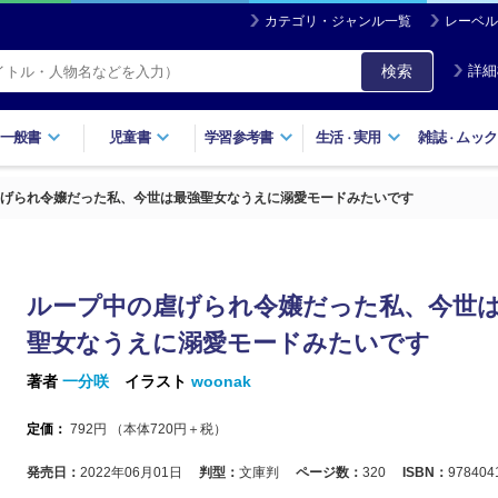
カテゴリ・ジャンル一覧
レーベル
検索
詳細
一般書
児童書
学習参考書
生活
実用
雑誌
ムック
・
・
げられ令嬢だった私、今世は最強聖女なうえに溺愛モードみたいです
ループ中の虐げられ令嬢だった私、今世
聖女なうえに溺愛モードみたいです
著者
一分咲
イラスト
woonak
定価：
792
円 （本体
720
円＋税）
発売日：
2022年06月01日
判型：
文庫判
ページ数：
320
ISBN：
978404