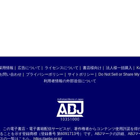
採用情報
広告について
ライセンスについて
書店様向け
法人様一括購入
K
お問い合わせ
プライバシーポリシー
サイトポリシー
Do Not Sell or Share My
利用者情報の外部送信について
は、この電子書店・電子書籍配信サービスが、著作権者からコンテンツ使用許諾を得
ることを示す登録商標（登録番号 第6091713号）です。ABJマークの詳細、ABJ
スの一覧はこちら。
https://aebs.or.jp/