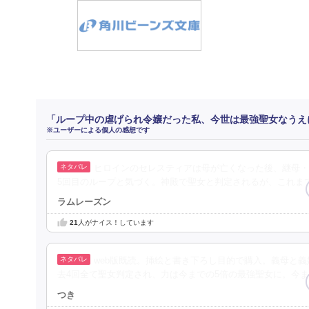
「ループ中の虐げられ令嬢だった私、今世は最強聖女なうえ
※ユーザーによる個人の感想です
ヒロインのセレスティアは母が亡くなった後、継母・
5回目のループと気づく。神殿で聖女と判定されるが、これま
ラムレーズン
21
人がナイス！しています
web版既読。挿絵と書き下ろし目的で購入。義母と義
去4回全て聖女判定され、力は今までの5倍の最強聖女に。今
つき