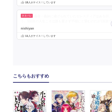
15
人がナイス！しています
義母・義妹に虐げられていたセレスティアはある日、
う。5回目の人生こそは誰も愛さず平穏にと望むのだが1回目
nishiyan
11
人がナイス！しています
こちらもおすすめ