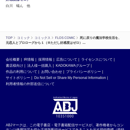
白川 蟻ん 他
TOP
コミック
コミックス
FLOS COMIC
死に戻りの魔法学校生活を、
元恋人とプロローグから１（※ただし好感度はゼロ）…
会社概要
IR情報
採用情報
広告について
ライセンスについて
書店様向け
法人様一括購入
KADOKAWAグループ
作品の利用について
お問い合わせ
プライバシーポリシー
サイトポリシー
Do Not Sell or Share My Personal Information
利用者情報の外部送信について
ABJマークは、この電子書店・電子書籍配信サービスが、著作権者からコン
テンツ使用許諾を得た正規版配信サービスであることを示す登録商標（登録