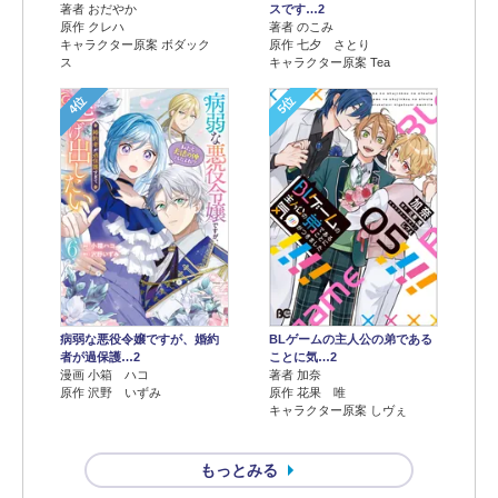
著者 おだやか
スです…2
原作 クレハ
著者 のこみ
キャラクター原案 ボダック
原作 七夕 さとり
ス
キャラクター原案 Tea
4位
5位
病弱な悪役令嬢ですが、婚約
BLゲームの主人公の弟である
者が過保護…2
ことに気…2
漫画 小箱 ハコ
著者 加奈
原作 沢野 いずみ
原作 花果 唯
キャラクター原案 しヴぇ
もっとみる