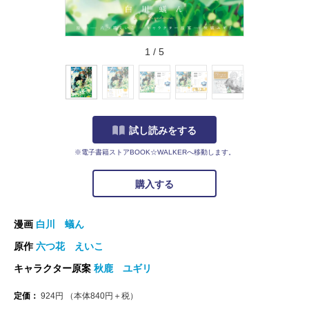
1
/
5
試し読みをする
※電子書籍ストアBOOK☆WALKERへ移動します。
購入する
漫画
白川 蟻ん
原作
六つ花 えいこ
キャラクター原案
秋鹿 ユギリ
定価：
924
円
（本体
840
円＋税）