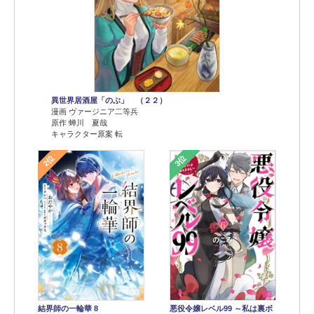
異世界居酒屋「のぶ」 （２２）
漫画 ヴァージニア二等兵
原作 蝉川 夏哉
キャラクター原案 転
2位
3位
結界師の一輪華 8
悪役令嬢レベル99 ～私は裏ボ