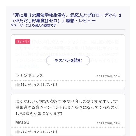
「死に戻りの魔法学校生活を、元恋人とプロローグから １
（※ただし好感度はゼロ）」感想・レビュー
※ユーザーによる個人の感想です
17歳の時に恋人ヴィンセントと一緒に謎の死を迎
えたオリアナ。何故か時間が巻き戻り13歳の時にヴィンセ
ントに再会するが彼は前の人生の記憶がなく。この巻はヴ
ィンセントに全て忘れられていても、彼を死から守ろうと
…続きを読む
ラナンキュラス
2022年04月05日
56
人がナイス！しています
凄くかわいく切ない話です🍀やり直しの話ですがオリアナ
健気過ぎる😅ヴィンセントはまた好きになってくれるのか
しら⁉️続きが気になります❗
MATSU
2022年06月23日
37
人がナイス！しています