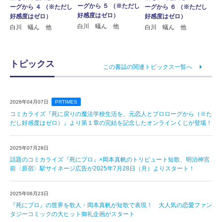
ーグから ５ （※ただし
ーグから ６ （※ただし
ーグから ４ （※ただし
好感度はゼロ）
好感度はゼロ）
好感度はゼロ）
白川 蟻ん 他
白川 蟻ん 他
白川 蟻ん 他
トピックス
この書誌の関連トピックス一覧へ
2026年04月07日
PRTIMES
コミカライズ『死に戻りの魔法学校生活を、元恋人とプロローグから（※た
だし好感度はゼロ）』より第１章の完結を記念したオンラインくじが登場！
2025年07月28日
話題のコミカライズ『死にプロ』×岡本真帆のトリビュート短歌、明治神宮
前〈原宿〉駅サイネージ広告が2025年7月28日（月）よりスタート！
2025年06月23日
『死にプロ』の世界を歌人・岡本真帆が短歌で表現！ 大人気の恋愛ファン
タジーコミックの大ヒット御礼企画がスタート