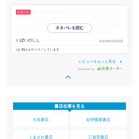
魔法学校の卒業を控えたある日、待ち合わせた談
話室へ行くと恋人が死んでいて自分も。。。表紙からもっ
と甘い話しかと思ったら結構切ない話だった。がんばる主
人公には幸せになって欲しいなぁ。続きが気になる。
いぼいのしし
2022年04月23日
31
人がナイス！しています
レビューをもっと見る
powered by
書店在庫を見る
大垣書店
紀伊國屋書店
くまざわ書店
三省堂書店