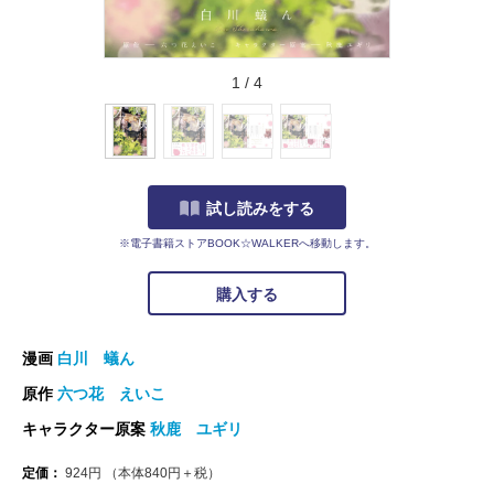
1
/
4
試し読みをする
※電子書籍ストアBOOK☆WALKERへ移動します。
購入する
漫画
白川 蟻ん
原作
六つ花 えいこ
キャラクター原案
秋鹿 ユギリ
定価：
924
円
（本体
840
円＋税）