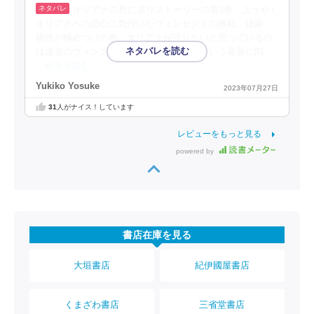
オリアナの死に戻りストーリーの第3巻。ようやく
オリアナへの恋心に気付いたヴィンセントの嫉妬、躊躇、
困惑が極めつけの巻。オリアナが守りたいと思っているの
は過去のヴィンスであって自分でない、という葛藤に悶
…続きを読む
Yukiko Yosuke
2023年07月27日
31
人がナイス！しています
レビューをもっと見る
powered by
書店在庫を見る
大垣書店
紀伊國屋書店
くまざわ書店
三省堂書店