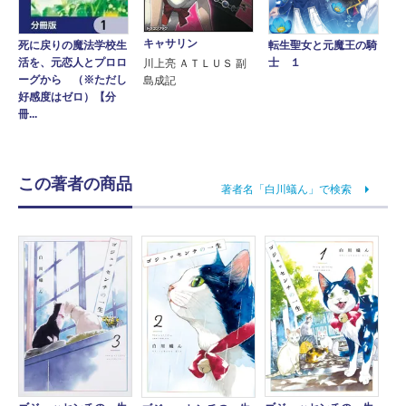
キャサリン
死に戻りの魔法学校生
転生聖女と元魔王の騎
活を、元恋人とプロロ
士 １
川上亮 ＡＴＬＵＳ 副
ーグから （※ただし
島成記
好感度はゼロ）【分
冊...
この著者の商品
著者名「白川蟻ん」で検索