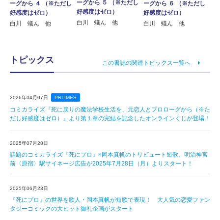
ーグから ５ （※ただし
ーグから ６ （※ただし
ーグから ４ （※ただし
好感度はゼロ）
好感度はゼロ）
好感度はゼロ）
白川 蟻ん 他
白川 蟻ん 他
白川 蟻ん 他
トピックス
この書誌の関連トピックス一覧へ
2026年04月07日
PRTIMES
コミカライズ『死に戻りの魔法学校生活を、元恋人とプロローグから（※た
だし好感度はゼロ）』より第１章の完結を記念したオンラインくじが登場！
2025年07月28日
話題のコミカライズ『死にプロ』×岡本真帆のトリビュート短歌、明治神宮
前〈原宿〉駅サイネージ広告が2025年7月28日（月）よりスタート！
2025年06月23日
『死にプロ』の世界を歌人・岡本真帆が短歌で表現！ 大人気の恋愛ファン
タジーコミックの大ヒット御礼企画がスタート