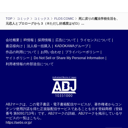
TOP
コミック
コミックス
FLOS COMIC
死に戻りの魔法学校生活を、
元恋人とプロローグから３（※ただし好感度はゼロ）…
会社概要
IR情報
採用情報
広告について
ライセンスについて
書店様向け
法人様一括購入
KADOKAWAグループ
作品の利用について
お問い合わせ
プライバシーポリシー
サイトポリシー
Do Not Sell or Share My Personal Information
利用者情報の外部送信について
ABJマークは、この電子書店・電子書籍配信サービスが、著作権者からコン
テンツ使用許諾を得た正規版配信サービスであることを示す登録商標（登録
番号 第6091713号）です。ABJマークの詳細、ABJマークを掲示しているサ
ービスの一覧はこちら。
https://aebs.or.jp/