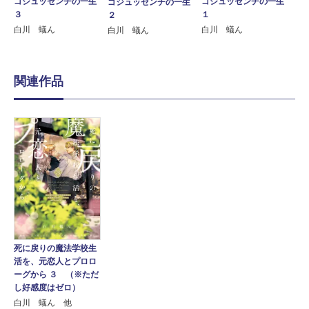
ゴジュッセンチの一生
ゴジュッセンチの一生
ゴジュッセンチの一生
３
１
２
白川 蟻ん
白川 蟻ん
白川 蟻ん
関連作品
死に戻りの魔法学校生
活を、元恋人とプロロ
ーグから ３ （※ただ
し好感度はゼロ）
白川 蟻ん 他