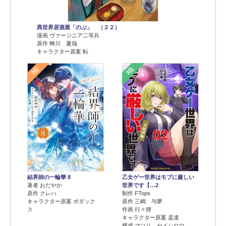
異世界居酒屋「のぶ」 （２２）
漫画 ヴァージニア二等兵
原作 蝉川 夏哉
キャラクター原案 転
2位
3位
結界師の一輪華 8
乙女ゲー世界はモブに厳しい
著者 おだやか
世界です【…2
原作 クレハ
制作 FTops
キャラクター原案 ボダック
原作 三嶋 与夢
ス
作画 行々狸
キャラクター原案 孟達
構成 マツリ セイシロウ