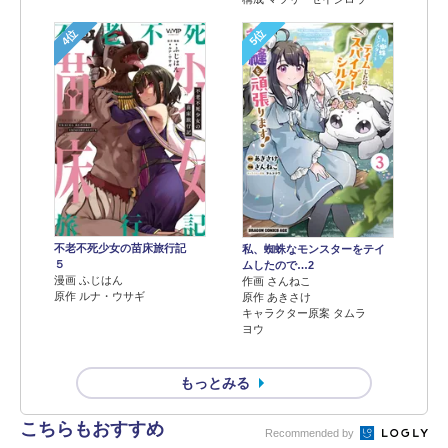
4位
5位
不老不死少女の苗床旅行記
私、蜘蛛なモンスターをテイ
５
ムしたので…2
漫画 ふじはん
作画 さんねこ
原作 ルナ・ウサギ
原作 あきさけ
キャラクター原案 タムラ
ヨウ
もっとみる
こちらもおすすめ
Recommended by