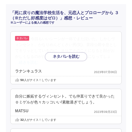
「死に戻りの魔法学校生活を、元恋人とプロローグから ３
（※ただし好感度はゼロ）」感想・レビュー
※ユーザーによる個人の感想です
今回もいいシーンが一杯でまた泣いた。しかしヴ
ィンセント、かなりめんどくさい男(笑)。普段公爵令息とし
てキリッとしているのに、オリアナのことになると顔がお
かしくなるのがたまらない。オリアナが気になってしょ
…続きを読む
ラナンキュラス
2023年07月06日
50
人がナイス！しています
自分に嫉妬するヴィンセント。でも仲直りできて良かった
☺️ミゲルが色々カッコいい!素敵過ぎでしょう。
MATSU
2023年09月23日
32
人がナイス！しています