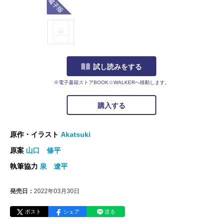
試し読みをする
※電子書籍ストアBOOK☆WALKERへ移動します。
購入する
原作・イラスト
Akatsuki
原案
山口 修平
執筆協力
泉 遼平
発売日：
2022年03月30日
ポスト
シェア
送る