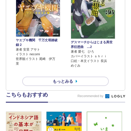
ヤエブキ機関 千万丈塔踏破
デスマーチからはじまる異世
録２
界狂想曲 …2
著者 安里 アサト
著者 愛七 ひろ
イラスト necomi
カバーイラスト ｓｈｒｉ
世界観イラスト 尾崎 伊万
口絵・本文イラスト 長浜
里
めぐみ
もっとみる
こちらもおすすめ
Recommended by