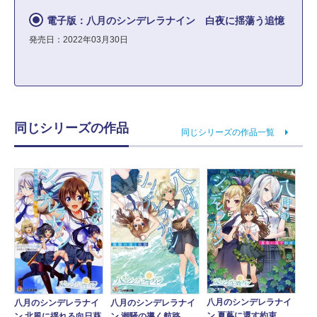
電子版：八月のシンデレラナイン 白夜に揺蕩う追憶
発売日：2022年03月30日
同じシリーズの作品
同じシリーズの作品一覧
八月のシンデレラナイ
八月のシンデレラナイ
八月のシンデレラナイ
ン 夏蔦に還す約束
ン 北風に揺れる向日葵
ン 潮騒の導く航路