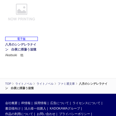
電子版
八月のシンデレラナイ
ン 白夜に揺蕩う追憶
Akatsuki 他
TOP
ライトノベル
ライトノベル
ファミ通文庫
八月のシンデレラナイ
ン 白夜に揺蕩う追憶
会社概要
IR情報
採用情報
広告について
ライセンスについて
書店様向け
法人様一括購入
KADOKAWAグループ
作品の利用について
お問い合わせ
プライバシーポリシー