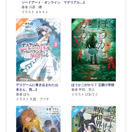
ソードアート・オンライン マテリアル…2
著者 川原 礫
イラスト ａｂｅｃ
2位
3位
デスゲームに巻き込まれた山
ほうかごがかり７ 立穎小学校
本さん、気…2
著者 甲田 学人
著者 ぽち
イラスト ぴおてぐ
イラスト 久賀 フーナ
4位
5位