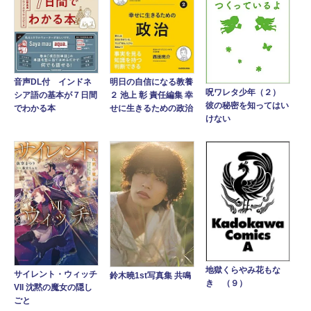
音声DL付 インドネ
明日の自信になる教養
呪ワレタ少年（２）
シア語の基本が７日間
２ 池上 彰 責任編集 幸
彼の秘密を知ってはい
でわかる本
せに生きるための政治
けない
地獄くらやみ花もな
サイレント・ウィッチ
鈴木曉1st写真集 共鳴
き （９）
VII 沈黙の魔女の隠し
ごと