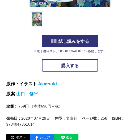
試し読みをする
※電子書籍ストアBOOK☆WALKERへ移動します。
購入する
原作・イラスト
Akatsuki
原案
山口 修平
定価：
759
円
（本体
690
円＋税）
発売日：
2020年07月29日
判型：
文庫判
ページ数：
256
ISBN：
9784047361614
ポスト
シェア
送る