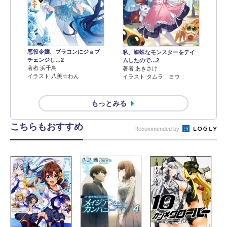
悪役令嬢、ブラコンにジョブ
私、蜘蛛なモンスターをテイ
チェンジし…2
ムしたので…2
著者 浜千鳥
著者 あきさけ
イラスト 八美☆わん
イラスト タムラ ヨウ
もっとみる
こちらもおすすめ
Recommended by