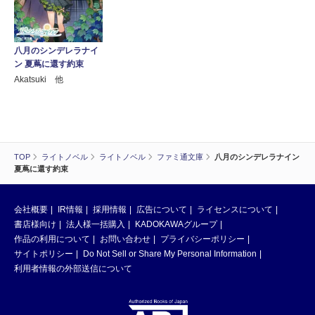
八月のシンデレラナイ
ン 夏蔦に還す約束
Akatsuki 他
TOP
ライトノベル
ライトノベル
ファミ通文庫
八月のシンデレラナイン
夏蔦に還す約束
会社概要
IR情報
採用情報
広告について
ライセンスについて
書店様向け
法人様一括購入
KADOKAWAグループ
作品の利用について
お問い合わせ
プライバシーポリシー
サイトポリシー
Do Not Sell or Share My Personal Information
利用者情報の外部送信について