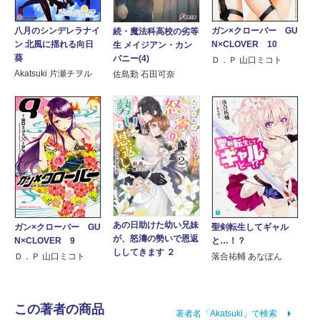
八月のシンデレラナイ
ガン×クローバー GU
続・魔法科高校の劣等
ン 北風に揺れる向日
N×CLOVER 10
生 メイジアン・カン
葵
パニー(4)
Ｄ．Ｐ 山口ミコト
Akatsuki 片瀬チヲル
佐島勤 石田可奈
あの日助けた幼い兄妹
聖剣転生してギャル
ガン×クローバー GU
が、怒濤の勢いで恩返
と…！？
N×CLOVER 9
ししてきます ２
落合祐輔 あなぽん
Ｄ．Ｐ 山口ミコト
この著者の商品
著者名「Akatsuki」で検索