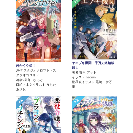
2位
3位
ヤエブキ機関 千万丈塔踏破
超かぐや姫！
録１
原作 スタジオクロマト・ス
著者 安里 アサト
タジオコロリド
イラスト necomi
著者 桐山 なると
世界観イラスト 尾崎 伊万
口絵・本文イラスト うらた
里
あさお
4位
5位