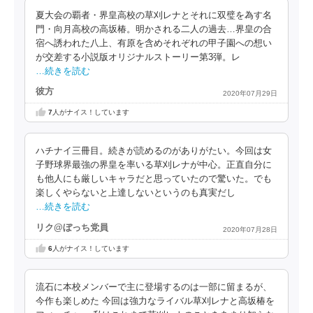
夏大会の覇者・界皇高校の草刈レナとそれに双璧を為す名
門・向月高校の高坂椿。明かされる二人の過去…界皇の合
宿へ誘われた八上、有原を含めそれぞれの甲子園への想い
が交差する小説版オリジナルストーリー第3弾。レ
…続きを読む
彼方
2020年07月29日
7
人がナイス！しています
ハチナイ三冊目。続きが読めるのがありがたい。今回は女
子野球界最強の界皇を率いる草刈レナが中心。正直自分に
も他人にも厳しいキャラだと思っていたので驚いた。でも
楽しくやらないと上達しないというのも真実だし
…続きを読む
リク@ぼっち党員
2020年07月28日
6
人がナイス！しています
流石に本校メンバーで主に登場するのは一部に留まるが、
今作も楽しめた 今回は強力なライバル草刈レナと高坂椿を