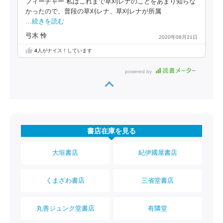
フィーチャー 私はこれまで草刈レナのことをあまり知らな
かったので、普段の草刈レナ、草刈レナが所属
…続きを読む
弓木 怜
2020年08月21日
4
人がナイス！しています
powered by
書店在庫を見る
大垣書店
紀伊國屋書店
くまざわ書店
三省堂書店
丸善ジュンク堂書店
有隣堂