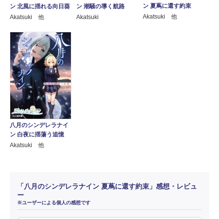
ン 夏蔦に還す約束
ン 北風に揺れる向日葵
ン 潮騒の導く航路
Akatsuki 他
Akatsuki 他
Akatsuki
八月のシンデレラナイ
ン 白夜に揺蕩う追憶
Akatsuki 他
「八月のシンデレラナイン 夏蔦に還す約束」感想・レビュ
ー
※ユーザーによる個人の感想です