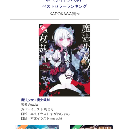
本 （ライトノベル）
ベストセラーランキング
KADOKAWA調べ
1位
魔法少女ノ魔女裁判
著者 Acacia
カバーイラスト 梅まろ
口絵・本文イラスト すがわら おむ
口絵・本文イラスト maruchi