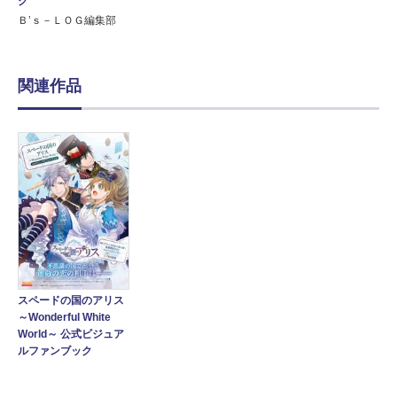
ク
Ｂ’ｓ－ＬＯＧ編集部
関連作品
スペードの国のアリス
～Wonderful White
World～ 公式ビジュア
ルファンブック