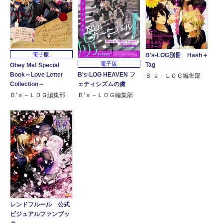
電子版
B's-LOG別冊 Hash＋
電子版
Tag
Obey Me! Special
B's-LOG HEAVEN フ
Book～Love Letter
Ｂ’ｓ－ＬＯＧ編集部
ェティシズムの虜
Collection～
Ｂ’ｓ－ＬＯＧ編集部
Ｂ’ｓ－ＬＯＧ編集部
レンドフルール 公式
ビジュアルファンブッ