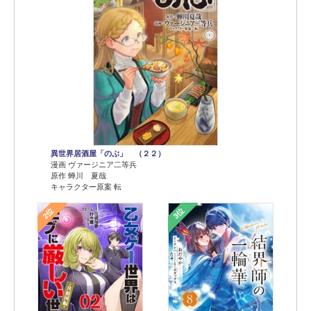
異世界居酒屋「のぶ」 （２２）
漫画 ヴァージニア二等兵
原作 蝉川 夏哉
キャラクター原案 転
2位
3位