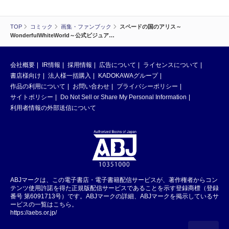
TOP
コミック
画集・ファンブック
スペードの国のアリス～
WonderfulWhiteWorld～公式ビジュア…
会社概要
IR情報
採用情報
広告について
ライセンスについて
書店様向け
法人様一括購入
KADOKAWAグループ
作品の利用について
お問い合わせ
プライバシーポリシー
サイトポリシー
Do Not Sell or Share My Personal Information
利用者情報の外部送信について
ABJマークは、この電子書店・電子書籍配信サービスが、著作権者からコン
テンツ使用許諾を得た正規版配信サービスであることを示す登録商標（登録
番号 第6091713号）です。ABJマークの詳細、ABJマークを掲示しているサ
ービスの一覧はこちら。
https://aebs.or.jp/