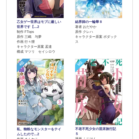
乙女ゲー世界はモブに厳しい
結界師の一輪華 8
世界です【…2
著者 おだやか
制作 FTops
原作 クレハ
原作 三嶋 与夢
キャラクター原案 ボダック
作画 行々狸
ス
キャラクター原案 孟達
構成 マツリ セイシロウ
4位
5位
不老不死少女の苗床旅行記
私、蜘蛛なモンスターをテイ
５
ムしたので…2
漫画 ふじはん
作画 さんねこ