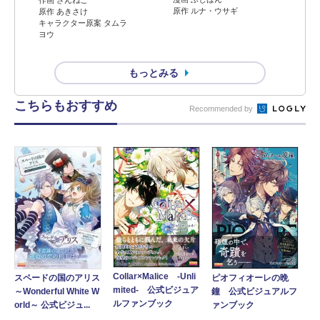
原作 ルナ・ウサギ
原作 あきさけ
キャラクター原案 タムラ
ヨウ
もっとみる
こちらもおすすめ
Recommended by
Collar×Malice -Unli
スペードの国のアリス
ピオフィオーレの晩
mited- 公式ビジュア
～Wonderful White W
鐘 公式ビジュアルフ
ルファンブック
orld～ 公式ビジュ...
ァンブック