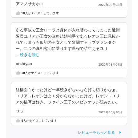
アマノサカホコ
2022年08月02日
10
人がナイス！しています
ある事故で王女ローラと身体が入れ替わってしまった近衛
隊員ユリアが王女の政略結婚相手であるレオン王に見抜か
れてしまうも仮初の王女として奮闘するラブファンタジ
ー。二つの真相究明に乗り出す過程で芽生えるユリ
…続きを読む
nishiyan
2022年03月04日
10
人がナイス！しています
結構面白かったけど一年続きがないなら打ち切りかなぁ。
ユリア→レオンはよく分からなかったけど、レオン→ユリ
アの描写は好き。ファイン王子のスピンオフが読みたい。
サラ
2023年06月10日
4
人がナイス！しています
レビューをもっと見る