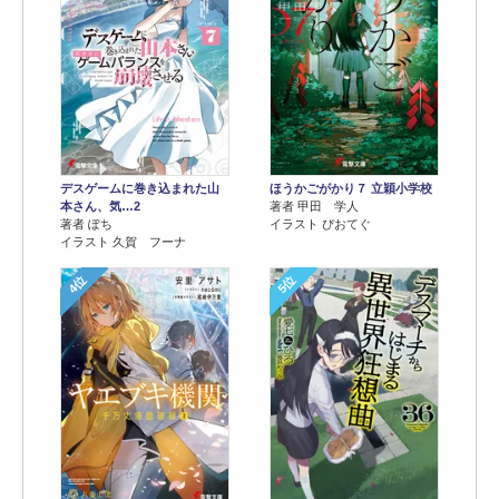
デスゲームに巻き込まれた山
ほうかごがかり７ 立穎小学校
本さん、気…2
著者 甲田 学人
著者 ぽち
イラスト ぴおてぐ
イラスト 久賀 フーナ
4位
5位