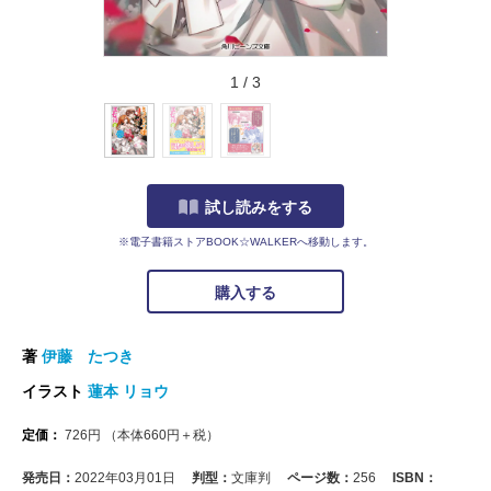
1
/
3
試し読みをする
※電子書籍ストアBOOK☆WALKERへ移動します。
購入する
著
伊藤 たつき
イラスト
蓮本 リョウ
定価：
726
円
（本体
660
円＋税）
発売日：
2022年03月01日
判型：
文庫判
ページ数：
256
ISBN：