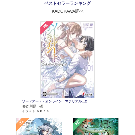
ベストセラーランキング
KADOKAWA調べ
1位
ソードアート・オンライン マテリアル…2
著者 川原 礫
イラスト ａｂｅｃ
2位
3位