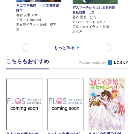
ヤエブキ機関 千万丈塔踏破
デスマーチからはじまる異世
録２
界狂想曲 …2
著者 安里 アサト
著者 愛七 ひろ
イラスト necomi
カバーイラスト ｓｈｒｉ
世界観イラスト 尾崎 伊万
口絵・本文イラスト 長浜
里
めぐみ
もっとみる
こちらもおすすめ
Recommended by
きまじめ令嬢ですが、
きまじめ令嬢ですが、
きまじめ令嬢ですが、