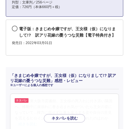
判型：文庫判／256ページ
定価：726円（本体660円＋税）
電子版：きまじめ令嬢ですが、王女様（仮）になりま
して!? 訳アリ花嫁の憂うつな災難【電子特典付き】
発売日：2022年03月01日
「きまじめ令嬢ですが、王女様（仮）になりまして!? 訳ア
リ花嫁の憂うつな災難」感想・レビュー
※ユーザーによる個人の感想です
東大阪市図書館。王女様の輿入れに付き添い隣国
へ。移動中に崖崩れに巻き込まれ気がついたら王女の姿に
なっていて...権力に屈せず仕事を全うする姿や自分の意見
を言えるヒロインの気概にヒーローが惹かれたのはわか
…続きを読む