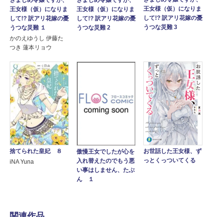
王女様（仮）になりま
王女様（仮）になりま
王女様（仮）になりま
して!? 訳アリ花嫁の憂
して!? 訳アリ花嫁の憂
して!? 訳アリ花嫁の憂
うつな災難 3
うつな災難 １
うつな災難 2
かのえゆうし 伊藤た
つき 蓮本リョウ
お世話した王女様、ず
捨てられた皇妃 ８
傲慢王女でしたが心を
っとくっついてくる
入れ替えたのでもう悪
iNA Yuna
い事はしません、たぶ
ん １
関連作品