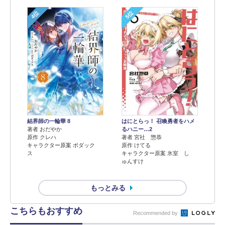
4位
5位
結界師の一輪華 8
はにとらっ！ 召喚勇者をハメ
著者 おだやか
るハニー…2
原作 クレハ
著者 宮社 惣恭
キャラクター原案 ボダック
原作 けてる
ス
キャラクター原案 氷室 し
ゅんすけ
もっとみる
こちらもおすすめ
Recommended by