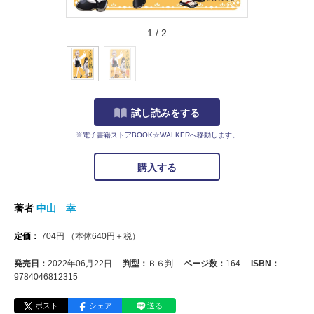
1
/
2
試し読みをする
※電子書籍ストアBOOK☆WALKERへ移動します。
購入する
著者
中山 幸
定価：
704
円
（本体
640
円＋税）
発売日：
2022年06月22日
判型：
Ｂ６判
ページ数：
164
ISBN：
9784046812315
ポスト
シェア
送る