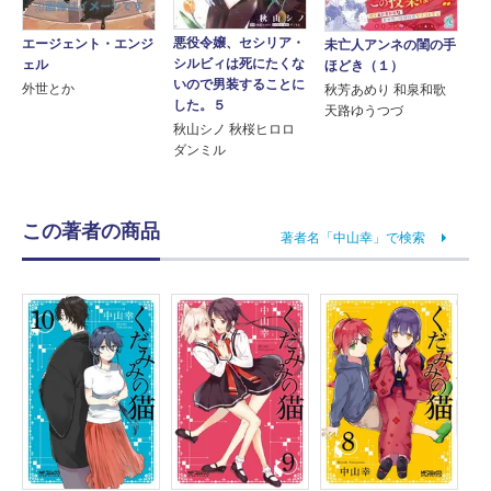
悪役令嬢、セシリア・
エージェント・エンジ
未亡人アンネの閨の手
シルビィは死にたくな
ェル
ほどき（１）
いので男装することに
外世とか
秋芳あめり 和泉和歌
した。５
天路ゆうつづ
秋山シノ 秋桜ヒロロ
ダンミル
この著者の商品
著者名「中山幸」で検索