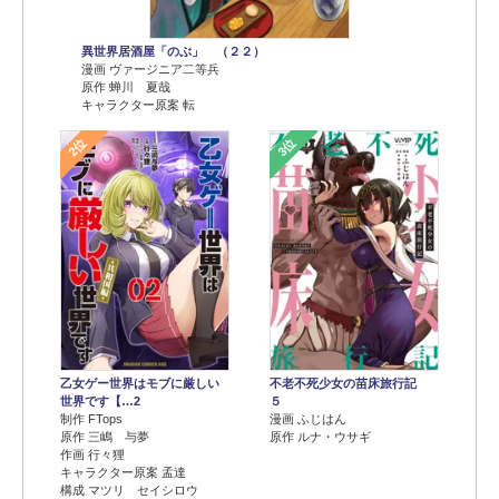
異世界居酒屋「のぶ」 （２２）
漫画 ヴァージニア二等兵
原作 蝉川 夏哉
キャラクター原案 転
2位
3位
乙女ゲー世界はモブに厳しい
不老不死少女の苗床旅行記
世界です【…2
５
制作 FTops
漫画 ふじはん
原作 三嶋 与夢
原作 ルナ・ウサギ
作画 行々狸
キャラクター原案 孟達
構成 マツリ セイシロウ