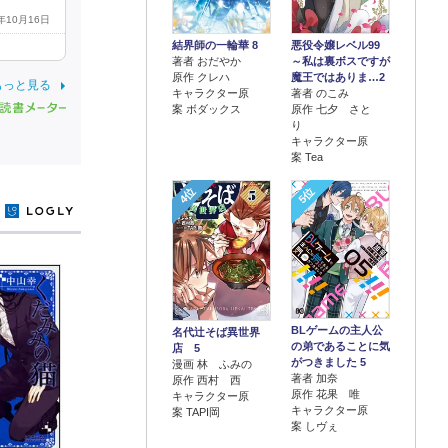
5年10月16日
結界師の一輪華 8
悪役令嬢レベル99
著者 おだやか
～私は裏ボスですが
原作 クレハ
魔王ではありま…2
もっと見る
キャラクター原
著者 のこみ
案 ボダックス
原作 七夕 さと
り
キャラクター原
案 Tea
4位
5位
y
BLゲームの主人公
名代辻そば異世界
の弟であることに気
店 5
がつきました 5
漫画 林 ふみの
著者 加奈
原作 西村 西
原作 花果 唯
キャラクター原
キャラクター原
案 TAPI岡
案 しヴぇ