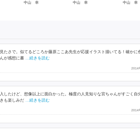
中山 幸
中山 幸
中山 幸
の見たさで。似てるどころか藤原ここあ先生が応援イラスト描いてる！確かに
んが感想に書
…続きを読む
201
入したけど、想像以上に面白かった。極度の人見知りな宮ちゃんがすごく自
きも楽しみだ
…続きを読む
201