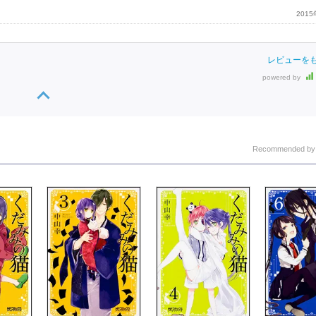
201
レビューを
powered by
Recommended b