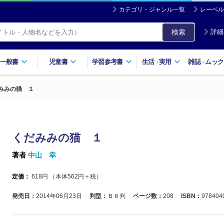
カテゴリ・ジャンル一覧
レーベル
検索
詳細
一般書
児童書
学習参考書
生活
実用
雑誌
ムック
・
・
みみの猫 １
くだみみの猫 １
著者
中山 幸
定価：
618
円 （本体
562
円＋税）
発売日：
2014年06月23日
判型：
Ｂ６判
ページ数：
208
ISBN：
978404