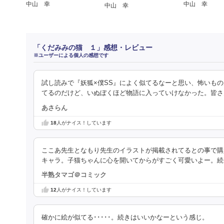
中山 幸
中山 幸
中山 幸
「くだみみの猫 １」感想・レビュー
※ユーザーによる個人の感想です
試し読みで『妖狐×僕SS』によく似てるなーと思い、怖いも
てるのだけど、いぬぼくほど物語に入っていけなかった。皆さ
あさらん
18
人がナイス！しています
ここあ先生となもり先生のイラストが掲載されてるとの事で購
キャラ。子猫ちゃんに心を開いてからがすごく可愛いよー。続
半熟タマゴ＠コミック
12
人がナイス！しています
確かに絵が似てる･････。続きはいいかなーという感じ。