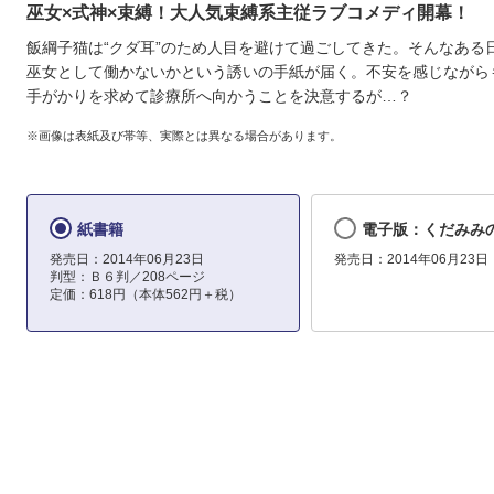
巫女×式神×束縛！大人気束縛系主従ラブコメディ開幕！
飯綱子猫は“クダ耳”のため人目を避けて過ごしてきた。そんなある
巫女として働かないかという誘いの手紙が届く。不安を感じながら
手がかりを求めて診療所へ向かうことを決意するが…？
※画像は表紙及び帯等、実際とは異なる場合があります。
紙書籍
電子版：くだみみの
発売日：2014年06月23日
発売日：2014年06月23日
判型：Ｂ６判／208ページ
定価：618円（本体562円＋税）