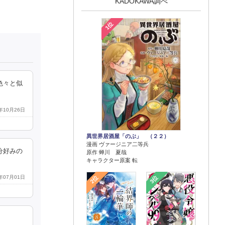
KADOKAWA調べ
1位
色々と似
4年10月26日
異世界居酒屋「のぶ」 （２２）
漫画 ヴァージニア二等兵
分好みの
原作 蝉川 夏哉
キャラクター原案 転
2位
3位
4年07月01日