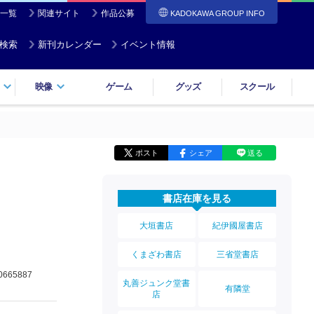
一覧
関連サイト
作品公募
KADOKAWA GROUP INFO
検索
新刊カレンダー
イベント情報
映像
ゲーム
グッズ
スクール
ポスト
シェア
送る
書店在庫を見る
大垣書店
紀伊國屋書店
くまざわ書店
三省堂書店
0665887
丸善ジュンク堂書
有隣堂
店