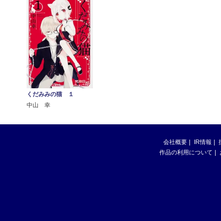
くだみみの猫 １
中山 幸
会社概要
IR情報
作品の利用について