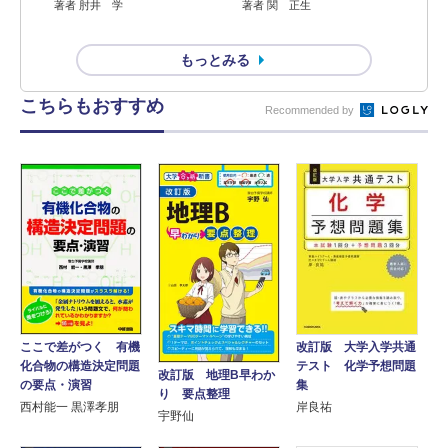
著者 肘井 学
著者 関 正生
もっとみる
こちらもおすすめ
Recommended by
ここで差がつく 有機
改訂版 大学入学共通
化合物の構造決定問題
テスト 化学予想問題
改訂版 地理B早わか
の要点・演習
集
り 要点整理
西村能一 黒澤孝朋
岸良祐
宇野仙