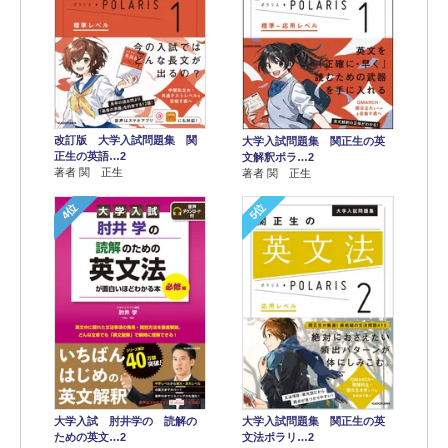
改訂版 大学入試問題集 関
大学入試問題集 関正生の英
正生の英語…2
文解釈ポラ…2
著者 関 正生
著者 関 正生
4位
5位
大学入試 肘井学の 読解の
大学入試問題集 関正生の英
ための英文…2
文法ポラリ…2