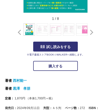
1
/
8
試し読みをする
※電子書籍ストアBOOK☆WALKERへ移動します。
購入する
著者
西村能一
著者
黒澤 孝朋
定価：
1,870
円
（本体
1,700
円＋税）
発売日：
2024年09月11日
判型：
Ａ５判
ページ数：
272
ISBN：