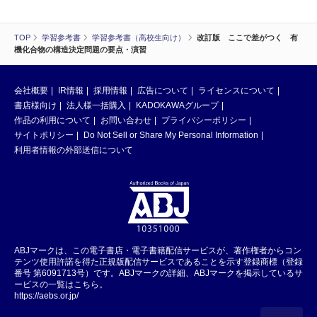
TOP
学習参考書
学習参考書（高校生向け）
改訂版 ここで差がつく 有
機化合物の構造決定問題の要点・演習
会社概要
IR情報
採用情報
広告について
ライセンスについて
書店様向け
法人様一括購入
KADOKAWAグループ
作品の利用について
お問い合わせ
プライバシーポリシー
サイトポリシー
Do Not Sell or Share My Personal Information
利用者情報の外部送信について
ABJマークは、この電子書店・電子書籍配信サービスが、著作権者からコン
テンツ使用許諾を得た正規版配信サービスであることを示す登録商標（登録
番号 第6091713号）です。ABJマークの詳細、ABJマークを掲示しているサ
ービスの一覧はこちら。
https://aebs.or.jp/