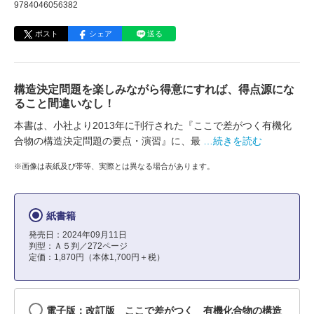
9784046056382
ポスト
シェア
送る
構造決定問題を楽しみながら得意にすれば、得点源にな
ること間違いなし！
本書は、小社より2013年に刊行された『ここで差がつく有機化
合物の構造決定問題の要点・演習』に、最
…続きを読む
※画像は表紙及び帯等、実際とは異なる場合があります。
紙書籍
発売日：2024年09月11日
判型：Ａ５判／272ページ
定価：1,870円（本体1,700円＋税）
電子版：改訂版 ここで差がつく 有機化合物の構造