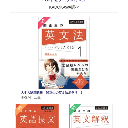
KADOKAWA調べ
1位
大学入試問題集 関正生の英文法ポラリ…2
著者 関 正生
2位
3位