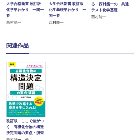
大学合格新書 改訂版
大学合格新書 改訂版
る 西村能一の 共通
化学早わかり 一問一
化学基礎早わかり 一
テスト化学基礎
答
問一答
西村能一
西村能一
西村能一
関連作品
改訂版 ここで差がつ
く 有機化合物の構造
決定問題の要点・演習
西村能一 他