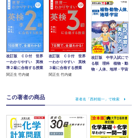
改訂版 ＣＤ付 世界
改訂版 ＣＤ付 世界
改訂版 中学入試にで
一わかりやすい 英検
一わかりやすい 英検
る順 理科 植物・動
準２級に合格する授業
３級に合格する授業
物・人体、地球・宇宙
関正生 竹内健
関正生 竹内健
この著者の商品
著者名「西村能一」で検索