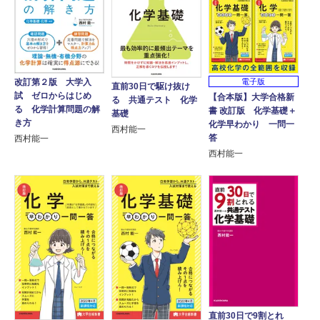
改訂第２版 大学入
電子版
直前30日で駆け抜け
試 ゼロからはじめ
【合本版】大学合格新
る 共通テスト 化学
る 化学計算問題の解
書 改訂版 化学基礎＋
基礎
き方
化学早わかり 一問一
西村能一
答
西村能一
西村能一
直前30日で9割とれ