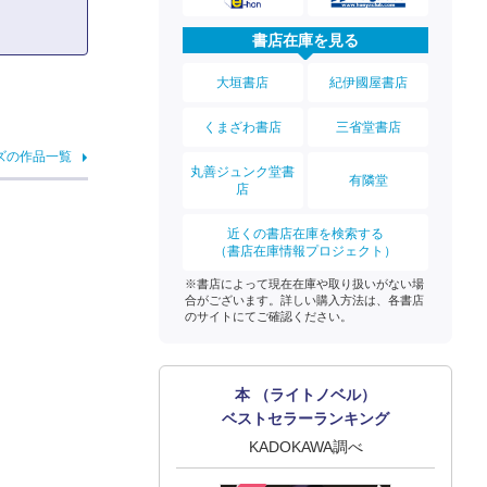
書店在庫を見る
大垣書店
紀伊國屋書店
くまざわ書店
三省堂書店
ズの作品一覧
丸善ジュンク堂書
有隣堂
店
近くの書店在庫を検索する
（書店在庫情報プロジェクト）
※書店によって現在在庫や取り扱いがない場
合がございます。詳しい購入方法は、各書店
のサイトにてご確認ください。
本 （ライトノベル）
ベストセラーランキング
KADOKAWA調べ