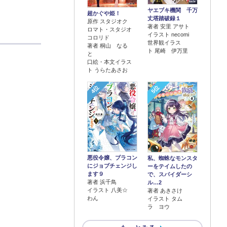
ヤエブキ機関 千万
超かぐや姫！
丈塔踏破録１
原作 スタジオク
著者 安里 アサト
ロマト・スタジオ
イラスト necomi
コロリド
世界観イラス
著者 桐山 なる
ト 尾崎 伊万里
と
口絵・本文イラス
ト うらたあさお
4位
5位
悪役令嬢、ブラコン
私、蜘蛛なモンスタ
にジョブチェンジし
ーをテイムしたの
ます９
で、スパイダーシ
著者 浜千鳥
ル…2
イラスト 八美☆
著者 あきさけ
わん
イラスト タム
ラ ヨウ