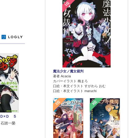
1位
y
魔法少女ノ魔女裁判
著者 Acacia
カバーイラスト 梅まろ
口絵・本文イラスト すがわら おむ
口絵・本文イラスト maruchi
2位
3位
Ｄ×Ｄ ５
 石踏一榮