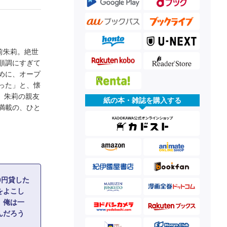
前朱莉。絶世
順調にすぎて
めに、オープ
った」と、懐
 朱莉の親友
紙の本・雑誌を購入する
満載の、ひと
0円貸した
をよこし
、俺は一
んだろう