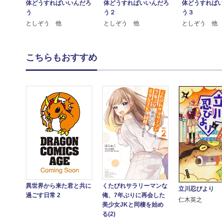
体どうすればいいんだろ
体どうすればいいんだろ
体どうすれば
う
う２
う３
としぞう 他
としぞう 他
としぞう 他
こちらもおすすめ
くたびれサラリーマンな
異世界から来た君と共に
立川忍びより
俺、7年ぶりに再会した
過ごす日常 2
仁木英之
美少女JKと同棲を始め
る(2)