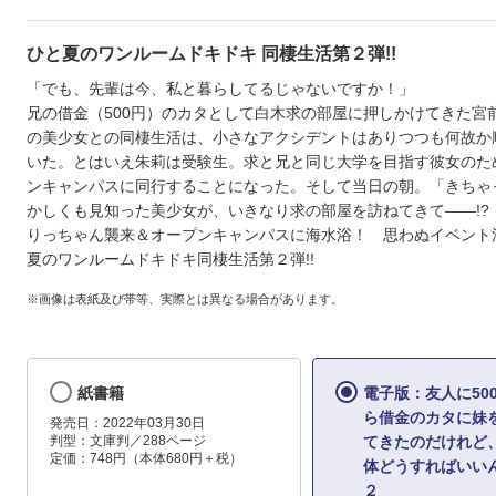
ひと夏のワンルームドキドキ 同棲生活第２弾!!
「でも、先輩は今、私と暮らしてるじゃないですか！」
兄の借金（500円）のカタとして白木求の部屋に押しかけてきた宮
の美少女との同棲生活は、小さなアクシデントはありつつも何故か
いた。とはいえ朱莉は受験生。求と兄と同じ大学を目指す彼女のた
ンキャンパスに同行することになった。そして当日の朝。「きちゃ
かしくも見知った美少女が、いきなり求の部屋を訪ねてきて――!?
りっちゃん襲来＆オープンキャンパスに海水浴！ 思わぬイベント
夏のワンルームドキドキ同棲生活第２弾!!
※画像は表紙及び帯等、実際とは異なる場合があります。
紙書籍
電子版：友人に50
ら借金のカタに妹
発売日：2022年03月30日
判型：文庫判／288ページ
てきたのだけれど
定価：748円（本体680円＋税）
体どうすればいい
２