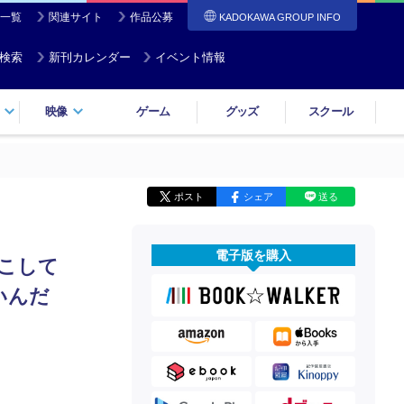
一覧
関連サイト
作品公募
KADOKAWA GROUP INFO
検索
新刊カレンダー
イベント情報
映像
ゲーム
グッズ
スクール
ポスト
シェア
送る
電子版を購入
よこして
いんだ