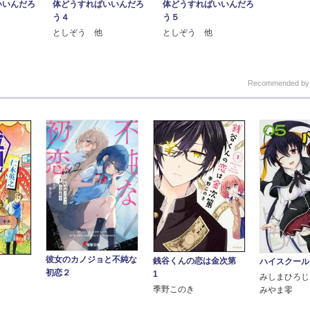
体どうすればいいんだろ
いいんだろ
体どうすればいいんだろ
う５
う４
としぞう 他
としぞう 他
Recommended b
彼女のカノジョと不純な
銭谷くんの恋は金次第
ハイスクール
初恋２
1
みしまひろじ
季野このき
みやま零