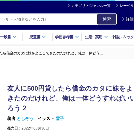
カテゴリ・ジャンル一覧
レーベル
検索
詳細
一般書
児童書
学習参考書
生活
実用
雑誌
ムック
・
・
したら借金のカタに妹をよこしてきたのだけれど、俺は一体どう…
友人に500円貸したら借金のカタに妹を
きたのだけれど、俺は一体どうすればい
ろう２
著者
としぞう
イラスト
雪子
発売日：
2022年03月30日