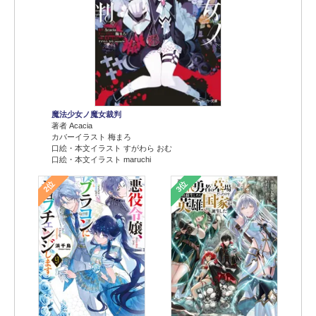
魔法少女ノ魔女裁判
著者 Acacia
カバーイラスト 梅まろ
口絵・本文イラスト すがわら おむ
口絵・本文イラスト maruchi
2位
3位