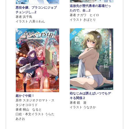
追放先が歴代勇者の墓場だっ
悪役令嬢、ブラコンにジョブ
たので、全…2
チェンジし…2
著者 ナガワ ヒイロ
著者 浜千鳥
イラスト きばとり
イラスト 八美☆わん
4位
5位
幼なじみは誘えばいつでもデ
超かぐや姫！
キる関係２
原作 スタジオクロマト・ス
著者 鏡 遊
タジオコロリド
イラスト うなさか
著者 桐山 なると
口絵・本文イラスト うらた
あさお