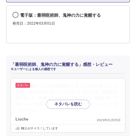
電子版：最弱呪術師、鬼神の力に覚醒する
発売日：2022年03月01日
「最弱呪術師、鬼神の力に覚醒する」感想・レビュー
※ユーザーによる個人の感想です
落ちこぼれが覚醒系かと思ったら全然違った。入
学後に才能が判明パターンって珍しい気がする。普通の才
能が無くて、特異な才能特化って浪漫だね。知識が無くて
凄いという自覚も無く、無自覚に規格外のオンパレードな
…続きを読む
Liuche
2023年01月05日
32
人がナイス！しています