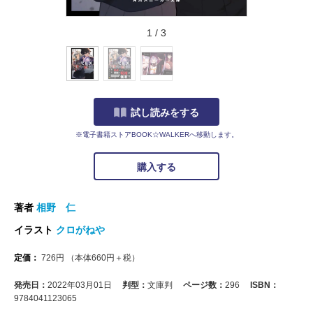
1
/
3
試し読みをする
※電子書籍ストアBOOK☆WALKERへ移動します。
購入する
著者
相野 仁
イラスト
クロがねや
定価：
726
円
（本体
660
円＋税）
発売日：
2022年03月01日
判型：
文庫判
ページ数：
296
ISBN：
9784041123065