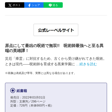
ポスト
シェア
送る
原点にして最凶の呪術で無双!! 呪術師最強へと至る異
端の英雄譚！
災厄「瘴霊」に対抗するため、古くから受け継がれてきた呪術。
ときは現代――呪術師を育成する黒東学園に
…続きを読む
※画像は表紙及び帯等、実際とは異なる場合があります。
紙書籍
発売日：2022年03月01日
判型：文庫判／296ページ
定価：726円（本体660円＋税）