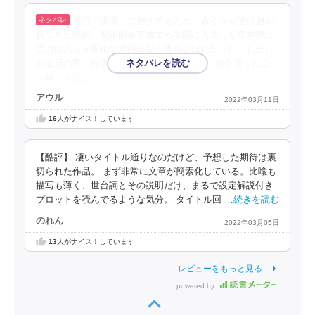
災厄『瘴霊』に対抗するため、古くから受け継が
れてきた呪術。呪術師を育成する学園に入学した高井戸は
霊力はあるが呪術の才能がなく落ちこぼれだった。しかし
ある日の事、行き倒れていた”鬼族”の少女・煉を救ったこ
…続きを読む
アウル
2022年03月11日
16
人がナイス！しています
【酷評】 凄いタイトル通りなのだけど、予想した期待は裏
切られた作品。 まず非常に文章が簡素化している。比喩も
描写も薄く、世台詞とその説明だけ、まるで設定解説付き
プロットを読んでるような気分。 タイトル回
…続きを読む
のれん
2022年03月05日
13
人がナイス！しています
レビューをもっと見る
powered by