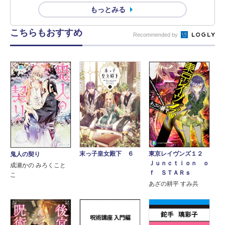
もっとみる
こちらもおすすめ
Recommended by
東京レイヴンズ１２
末っ子皇女殿下 ６
鬼人の契り
Ｊｕｎｃｔｉｏｎ ｏ
成瀬かの みろくこと
ｆ ＳＴＡＲｓ
こ
あざの耕平 すみ兵