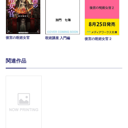
後宮の呪術女官
呪術講座 入門編
後宮の呪術女官２
関連作品