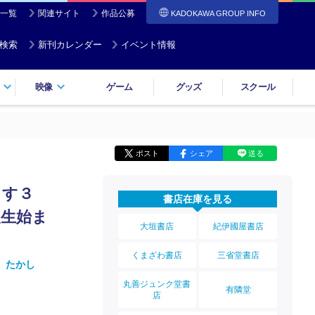
一覧
関連サイト
作品公募
KADOKAWA GROUP INFO
検索
新刊カレンダー
イベント情報
映像
ゲーム
グッズ
スクール
ポスト
シェア
送る
ます３
書店在庫を見る
人生始ま
大垣書店
紀伊國屋書店
くまざわ書店
三省堂書店
 たかし
丸善ジュンク堂書
有隣堂
店