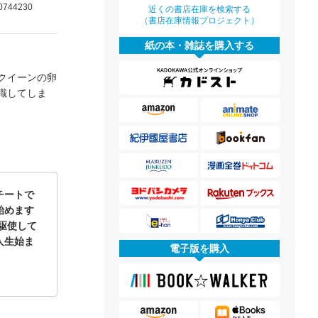
0744230
近くの書店在庫を検索する
（書店在庫情報プロジェクト）
紙の本・雑誌を購入する
クイーンの卵
識してしま
チートで
始めます
を駆使して
人生始ま
電子版を購入