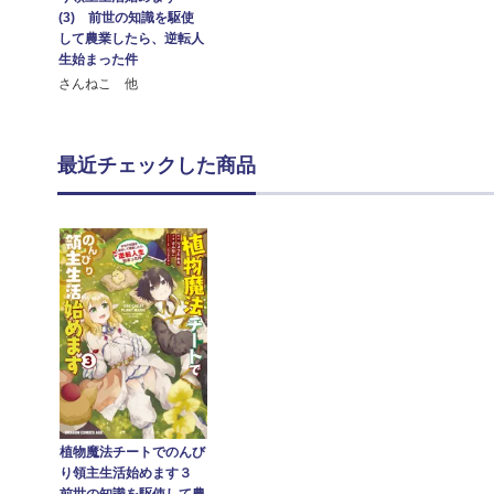
(3) 前世の知識を駆使
して農業したら、逆転人
生始まった件
さんねこ 他
最近チェックした商品
植物魔法チートでのんび
り領主生活始めます３
前世の知識を駆使して農