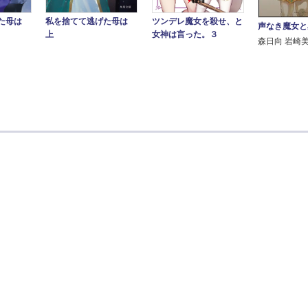
ツンデレ魔女を殺せ、と
げた母は
私を捨てて逃げた母は
声なき魔女と
女神は言った。３
上
森日向 岩崎