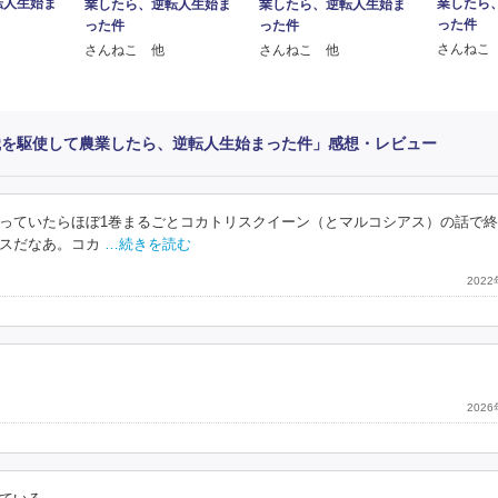
転人生始ま
業したら
業したら、逆転人生始ま
業したら、逆転人生始ま
った件
った件
った件
さんねこ
さんねこ 他
さんねこ 他
識を駆使して農業したら、逆転人生始まった件」感想・レビュー
っていたらほぼ1巻まるごとコカトリスクイーン（とマルコシアス）の話で
スだなあ。コカ
…続きを読む
202
202