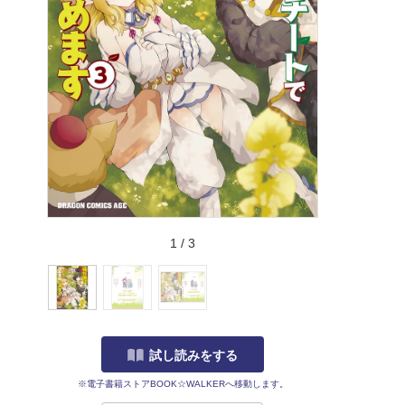
1
/
3
試し読みをする
※電子書籍ストアBOOK☆WALKERへ移動します。