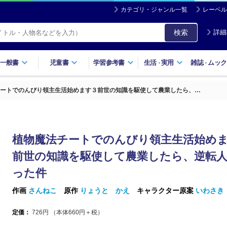
カテゴリ・ジャンル一覧
レーベル
検索
詳細
一般書
児童書
学習参考書
生活
実用
雑誌
ムック
・
・
ートでのんびり領主生活始めます３前世の知識を駆使して農業したら、…
植物魔法チートでのんびり領主生活始め
前世の知識を駆使して農業したら、逆転
った件
作画
さんねこ
原作
りょうと かえ
キャラクター原案
いわさき
定価：
726
円 （本体
660
円＋税）