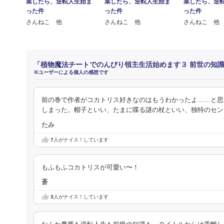
業したら、逆転人生始ま
業したら、逆転人生始ま
業したら、逆
った件
った件
った件
さんねこ 他
さんねこ 他
さんねこ 他
「植物魔法チートでのんびり領主生活始めます３ 前世の知
※ユーザーによる個人の感想です
前の巻で作者がコカトリス好きなのはもうわかったよ……と思
しまった。帽子といい、たまに喋る謎の杖といい、独特のセン
たみ
7
人がナイス！しています
もふもふコカトリスが可愛い〜！
蒼
3
人がナイス！しています