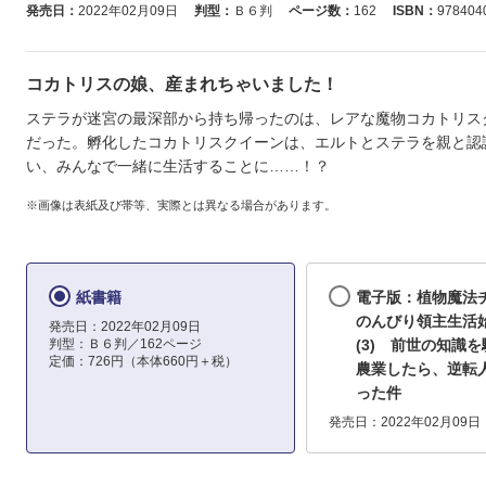
発売日：
2022年02月09日
判型：
Ｂ６判
ページ数：
162
ISBN：
978404
コカトリスの娘、産まれちゃいました！
ステラが迷宮の最深部から持ち帰ったのは、レアな魔物コカトリス
だった。孵化したコカトリスクイーンは、エルトとステラを親と認
い、みんなで一緒に生活することに……！？
※画像は表紙及び帯等、実際とは異なる場合があります。
紙書籍
電子版：植物魔法
のんびり領主生活
発売日：2022年02月09日
判型：Ｂ６判／162ページ
(3) 前世の知識
定価：726円（本体660円＋税）
農業したら、逆転
った件
発売日：2022年02月09日