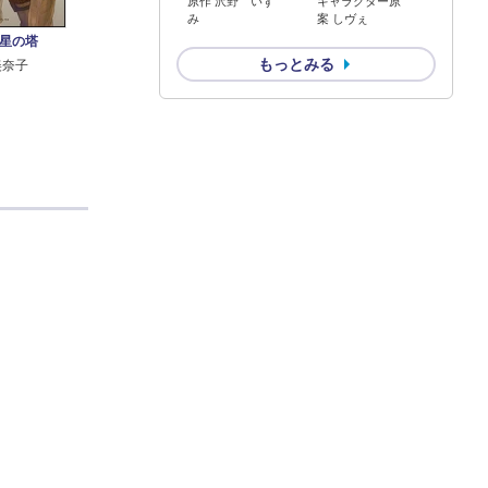
原作 沢野 いず
キャラクター原
み
案 しヴぇ
星の塔
もっとみる
美奈子