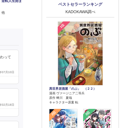
、逆転人生始ま
ベストセラーランキング
KADOKAWA調べ
 他
1位
終わって
2年07月10日
異世界居酒屋「のぶ」 （２２）
漫画 ヴァージニア二等兵
原作 蝉川 夏哉
キャラクター原案 転
6年02月18日
2位
3位