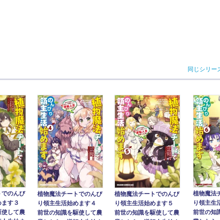
同じシリー
トでのんび
植物魔法
植物魔法チートでのんび
植物魔法チートでのんび
めます３
り領主生
り領主生活始めます４
り領主生活始めます５
駆使して農
前世の知
前世の知識を駆使して農
前世の知識を駆使して農