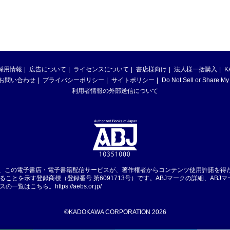
採用情報
広告について
ライセンスについて
書店様向け
法人様一括購入
K
お問い合わせ
プライバシーポリシー
サイトポリシー
Do Not Sell or Share My
利用者情報の外部送信について
は、この電子書店・電子書籍配信サービスが、著作権者からコンテンツ使用許諾を得
ることを示す登録商標（登録番号 第6091713号）です。ABJマークの詳細、ABJ
スの一覧はこちら。
https://aebs.or.jp/
©KADOKAWA CORPORATION 2026