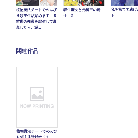
私を捨てて逃
植物魔法チートでのんび
転生聖女と元魔王の騎
下
り領主生活始めます ８
士 2
前世の知識を駆使して農
業したら、逆...
関連作品
植物魔法チートでのんび
り領主生活始めます