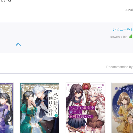
ている
202
レビューを
powered by
Recommended b