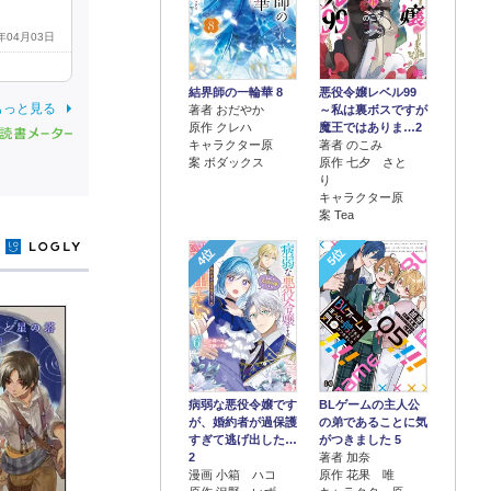
3年04月03日
結界師の一輪華 8
悪役令嬢レベル99
もっと見る
著者 おだやか
～私は裏ボスですが
原作 クレハ
魔王ではありま…2
キャラクター原
著者 のこみ
案 ボダックス
原作 七夕 さと
り
キャラクター原
案 Tea
y
4位
5位
病弱な悪役令嬢です
BLゲームの主人公
が、婚約者が過保護
の弟であることに気
すぎて逃げ出した…
がつきました 5
2
著者 加奈
漫画 小箱 ハコ
原作 花果 唯