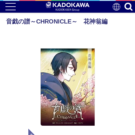
音戯の譜～CHRONICLE～ 花神翁編
電子版