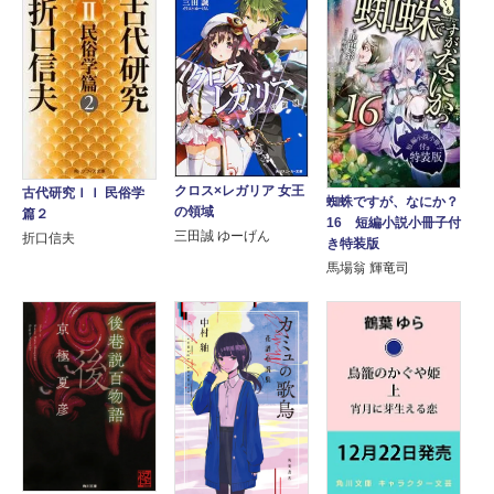
クロス×レガリア 女王
古代研究ＩＩ 民俗学
蜘蛛ですが、なにか？
の領域
篇２
16 短編小説小冊子付
三田誠 ゆーげん
折口信夫
き特装版
馬場翁 輝竜司