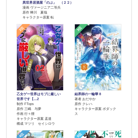
異世界居酒屋「のぶ」 （２２）
漫画 ヴァージニア二等兵
原作 蝉川 夏哉
キャラクター原案 転
2位
3位
乙女ゲー世界はモブに厳しい
結界師の一輪華 8
世界です【…2
著者 おだやか
制作 FTops
原作 クレハ
原作 三嶋 与夢
キャラクター原案 ボダック
作画 行々狸
ス
キャラクター原案 孟達
構成 マツリ セイシロウ
4位
5位