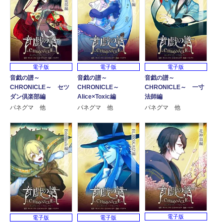
電子版
電子版
電子版
音戯の譜～
音戯の譜～
音戯の譜～
CHRONICLE～
CHRONICLE～ 一寸
CHRONICLE～ セツ
Alice×Toxic編
法師編
ダン倶楽部編
パネグマ 他
パネグマ 他
パネグマ 他
電子版
電子版
電子版