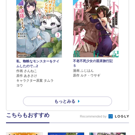
不老不死少女の苗床旅行記
私、蜘蛛なモンスターをテイ
５
ムしたので…2
漫画 ふじはん
作画 さんねこ
原作 ルナ・ウサギ
原作 あきさけ
キャラクター原案 タムラ
ヨウ
もっとみる
こちらもおすすめ
Recommended by