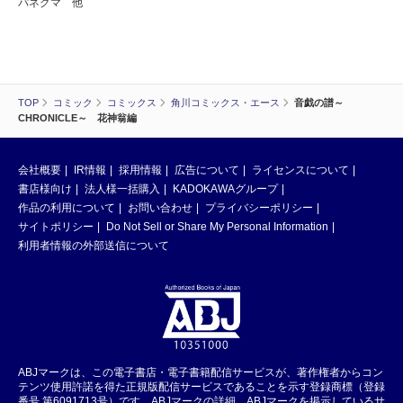
パネグマ 他
TOP
コミック
コミックス
角川コミックス・エース
音戯の譜～
CHRONICLE～ 花神翁編
会社概要
IR情報
採用情報
広告について
ライセンスについて
書店様向け
法人様一括購入
KADOKAWAグループ
作品の利用について
お問い合わせ
プライバシーポリシー
サイトポリシー
Do Not Sell or Share My Personal Information
利用者情報の外部送信について
ABJマークは、この電子書店・電子書籍配信サービスが、著作権者からコン
テンツ使用許諾を得た正規版配信サービスであることを示す登録商標（登録
番号 第6091713号）です。ABJマークの詳細、ABJマークを掲示しているサ