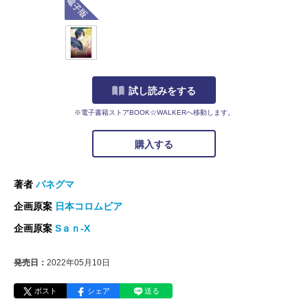
試し読みをする
※電子書籍ストアBOOK☆WALKERへ移動します。
購入する
著者
パネグマ
企画原案
日本コロムビア
企画原案
Sａｎ-X
発売日：
2022年05月10日
ポスト
シェア
送る