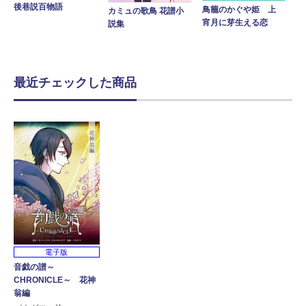
後巷説百物語
鳥籠のかぐや姫 上
カミュの歌鳥 花譜小
宵月に芽生える恋
説集
最近チェックした商品
電子版
音戯の譜～
CHRONICLE～ 花神
翁編