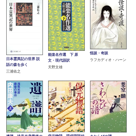
怪談・奇談
能楽名作選 下 原
日本霊異記の世界 説
ラフカディオ・ハーン
文・現代語訳
話の森を歩く
天野文雄
三浦佑之