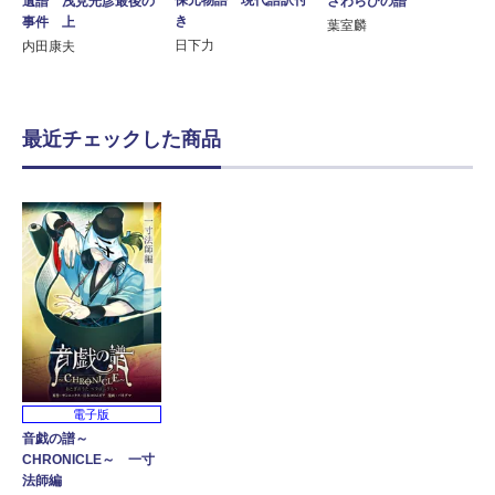
保元物語 現代語訳付
さわらびの譜
遺譜 浅見光彦最後の
き
事件 上
葉室麟
日下力
内田康夫
最近チェックした商品
電子版
音戯の譜～
CHRONICLE～ 一寸
法師編