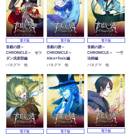
電子版
電子版
電子版
音戯の譜～
音戯の譜～
音戯の譜～
CHRONICLE～
CHRONICLE～ 一寸
CHRONICLE～ セツ
Alice×Toxic編
法師編
ダン倶楽部編
パネグマ 他
パネグマ 他
パネグマ 他
電子版
電子版
電子版