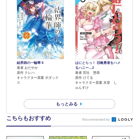
結界師の一輪華 8
はにとらっ！ 召喚勇者をハメ
著者 おだやか
るハニー…2
原作 クレハ
著者 宮社 惣恭
キャラクター原案 ボダック
原作 けてる
ス
キャラクター原案 氷室 し
ゅんすけ
もっとみる
こちらもおすすめ
Recommended by