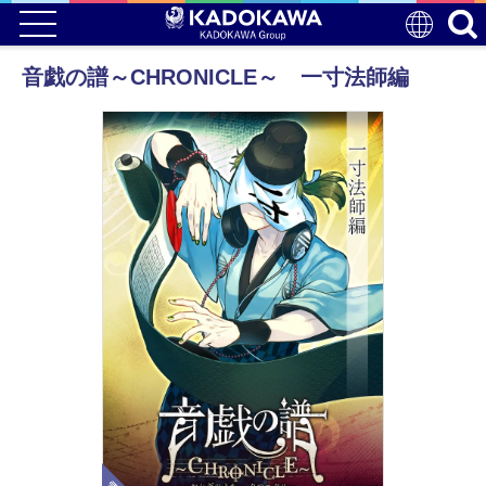
音戯の譜～CHRONICLE～ 一寸法師編
電子版