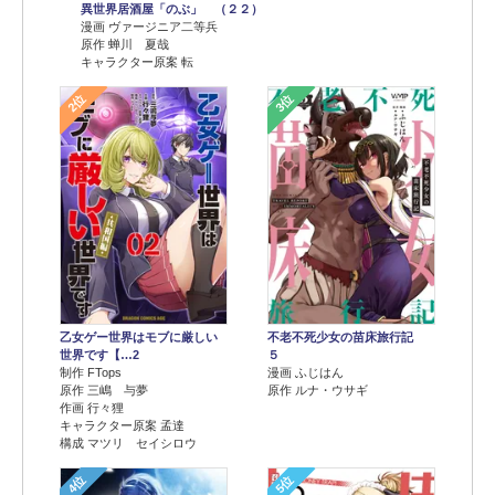
異世界居酒屋「のぶ」 （２２）
漫画 ヴァージニア二等兵
原作 蝉川 夏哉
キャラクター原案 転
2位
3位
乙女ゲー世界はモブに厳しい
不老不死少女の苗床旅行記
世界です【…2
５
制作 FTops
漫画 ふじはん
原作 三嶋 与夢
原作 ルナ・ウサギ
作画 行々狸
キャラクター原案 孟達
構成 マツリ セイシロウ
4位
5位