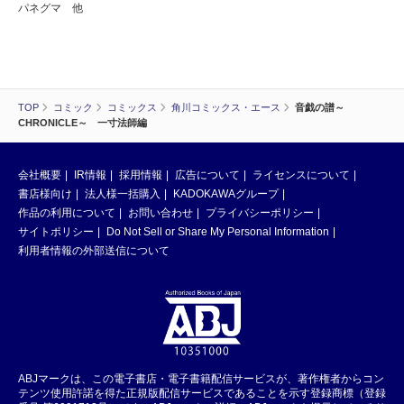
パネグマ 他
TOP
コミック
コミックス
角川コミックス・エース
音戯の譜～
CHRONICLE～ 一寸法師編
会社概要
IR情報
採用情報
広告について
ライセンスについて
書店様向け
法人様一括購入
KADOKAWAグループ
作品の利用について
お問い合わせ
プライバシーポリシー
サイトポリシー
Do Not Sell or Share My Personal Information
利用者情報の外部送信について
ABJマークは、この電子書店・電子書籍配信サービスが、著作権者からコン
テンツ使用許諾を得た正規版配信サービスであることを示す登録商標（登録