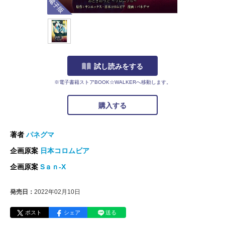
試し読みをする
※電子書籍ストアBOOK☆WALKERへ移動します。
購入する
著者
パネグマ
企画原案
日本コロムビア
企画原案
Sａｎ-X
発売日：
2022年02月10日
ポスト
シェア
送る