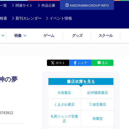
一覧
関連サイト
作品公募
KADOKAWA GROUP INFO
検索
新刊カレンダー
イベント情報
映像
ゲーム
グッズ
スクール
ポスト
シェア
送る
邪神の夢
書店在庫を見る
大垣書店
紀伊國屋書店
くまざわ書店
三省堂書店
0743912
丸善ジュンク堂書
有隣堂
店