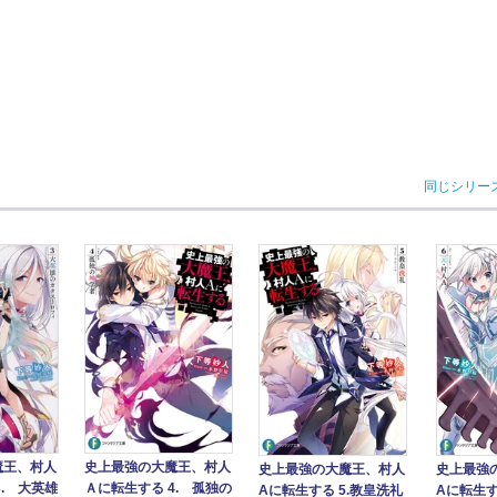
同じシリー
魔王、村人
史上最強の大魔王、村人
史上最強の大魔王、村人
史上最強
3. 大英雄
Ａに転生する 4. 孤独の
Aに転生する 5.教皇洗礼
Aに転生す