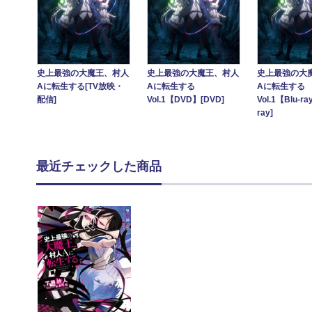
史上最強の大魔王、村人
史上最強の大魔王、村人
史上最強の大
Aに転生する[TV放映・
Aに転生する
Aに転生す
配信]
Vol.1【DVD】[DVD]
Vol.1【Blu-ra
ray]
最近チェックした商品