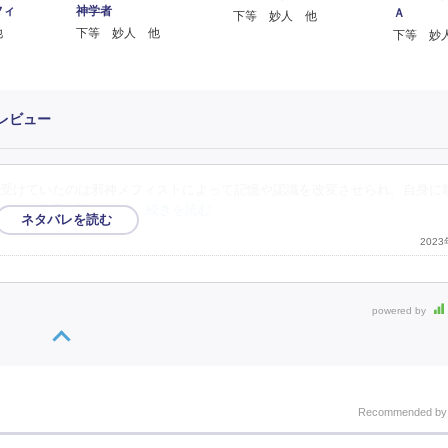
フィ
神学者
Ａ
下等 妙人 他
他
下等 妙人 他
下等 妙
レビュー
受けていたのは邪神メフィストによって記憶や認識を改変させられ、自身に
れまで幾度か戦った《
…続きを読む
202
powered by
Recommended b