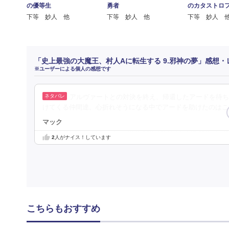
の優等生
勇者
のカタストロ
下等 妙人 他
下等 妙人 他
下等 妙人 
「史上最強の大魔王、村人Aに転生する 9.邪神の夢」感想・
※ユーザーによる個人の感想です
アルヴァートとの対決を終え、帰還したアードを待ち
けてくる仲間達。心折れそうになる中でアードを助けたのはこ
マック
2
人がナイス！しています
こちらもおすすめ