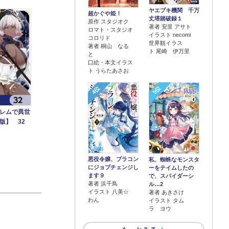
ヤエブキ機関 千万
超かぐや姫！
丈塔踏破録１
原作 スタジオク
著者 安里 アサト
ロマト・スタジオ
イラスト necomi
コロリド
世界観イラス
著者 桐山 なる
ト 尾崎 伊万里
と
口絵・本文イラス
ト うらたあさお
4位
5位
レムで異世
版】 32
悪役令嬢、ブラコン
私、蜘蛛なモンスタ
にジョブチェンジし
ーをテイムしたの
ます９
で、スパイダーシ
著者 浜千鳥
ル…2
イラスト 八美☆
著者 あきさけ
わん
イラスト タム
ラ ヨウ