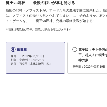
魔王vs邪神――最後の戦いが幕を開ける！
最凶の邪神・メフィストが、アードたちの魔法学園に襲来した。最
は、メフィストの操り人形と化してしまい……「始めようか。君と
ト・ゲームを」――魔王vs邪神、究極の最終決戦が始まる!!
※画像は表紙及び帯等、実際とは異なる場合があります。
紙書籍
電子版：史上最強
王、村人Ａに転生す
発売日：2022年03月19日
判型：文庫判／324ページ
神の夢
定価：792円（本体720円＋税）
発売日：2022年03月19日