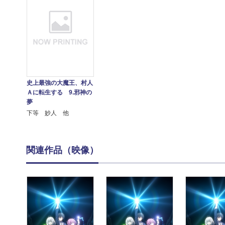
史上最強の大魔王、村人
Ａに転生する 9.邪神の
夢
下等 妙人 他
関連作品（映像）