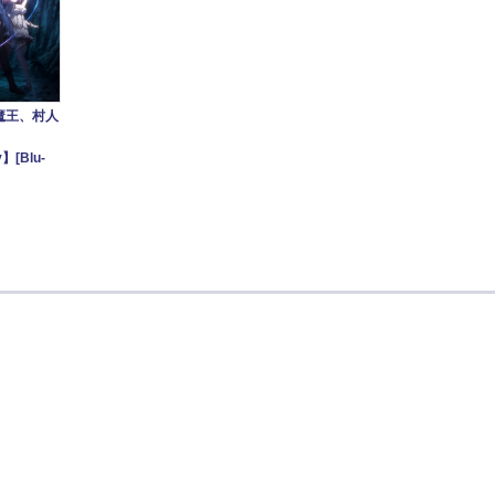
魔王、村人
る
y】[Blu-