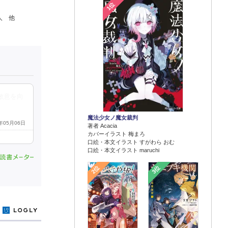
1位
人 他
敵意を向
魔法少女ノ魔女裁判
3年05月06日
著者 Acacia
カバーイラスト 梅まろ
口絵・本文イラスト すがわら おむ
口絵・本文イラスト maruchi
2位
3位
y