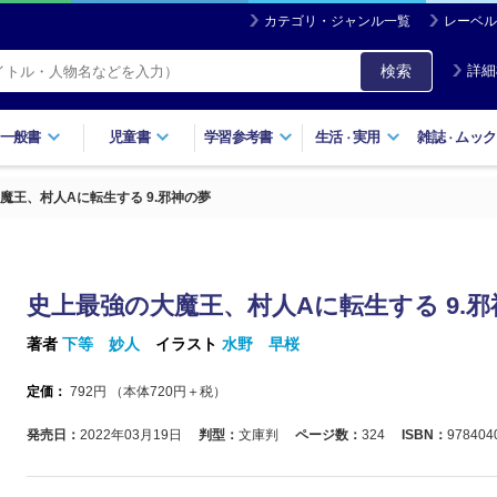
カテゴリ・ジャンル一覧
レーベル
検索
詳細
一般書
児童書
学習参考書
生活
実用
雑誌
ムック
・
・
魔王、村人Aに転生する 9.邪神の夢
史上最強の大魔王、村人Aに転生する 9.
著者
下等 妙人
イラスト
水野 早桜
定価：
792
円 （本体
720
円＋税）
発売日：
2022年03月19日
判型：
文庫判
ページ数：
324
ISBN：
978404