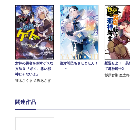
絶対闇堕ちさせません！
女神の勇者を倒すゲスな
叛逆せよ！ 英
上
方法３ 「ボク、悪い邪
て邪神騎士2
神じゃないよ」
杉原智則 魔太郎
笹木さくま 遠坂あさぎ
関連作品