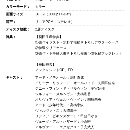
カラーモード：
カラー
画面サイズ：
16：9（1080p Hi‐Def）
音声：
リニアPCM（ステレオ）
ディスク枚数：
2層ディスク
特典：
【初回生産特典】
①原作イラスト・水野早桜描き下ろしアウターケース
②特製クリアケース
③原作・下等妙人書き下ろし短編小説収録ブックレット
【毎回特典】
ノンクレジットOP、ED
キャスト：
アード・メテオール：深町寿成
イリーナ・リッツ・ド・オールハイド：丸岡和佳奈
ジニー・フィン・ド・サルヴァン：羊宮妃那
シルフィー・メルヘヴン：大橋彩香
オリヴィア・ヴェル・ヴァイン：園崎未恵
アード（少年時代）：高橋李依
ヴァルヴァトス：天﨑滉平
リディア・ビギンズゲート：甲斐田ゆき
ヴェーダ・アル・ハザード：小倉唯
アルヴァート・エグゼクス：子安武人