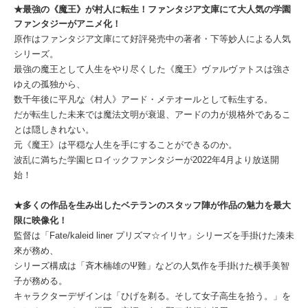
★最強の《魔王》が村人に転生！ファンタジア文庫にて大人気の学園
ファンタジーがアニメ化！
原作はファンタジア文庫にて好評発売中の著者・下等妙人による人気
シリーズ。
最強の魔王として人生をやり尽くした《魔王》ヴァルヴァトスは強さ
ゆえの孤独から、
数千年後に平凡な《村人》アード・メテオールとして転生する。
だが転生した未来では魔法文明が衰退、アードの力が規格外であるこ
とは隠しきれない。
元《魔王》は平穏な人生を手にすることができるのか。
波乱に満ちた学園ヒロイックファンタジーが2022年4月より放送開
始！
★多くの作品を生み出したベテランのスタッフ陣が作品の魅力を最大
限に映像化！
監督は「Fate/kaleid liner プリズマ☆イリヤ」シリーズを手掛けた湊未
來が務め、
シリーズ構成は「斉木楠雄のΨ難」などの人気作を手掛けた横手美智
子が務める。
キャラクターデザインは「ひげを剃る。そして女子高生を拾う。」を