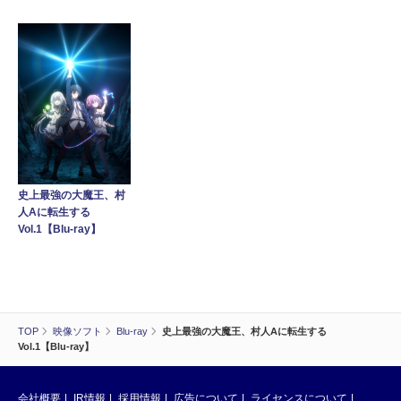
史上最強の大魔王、村
人Aに転生する
Vol.1【Blu-ray】
TOP
映像ソフト
Blu-ray
史上最強の大魔王、村人Aに転生する
Vol.1【Blu-ray】
会社概要
IR情報
採用情報
広告について
ライセンスについて