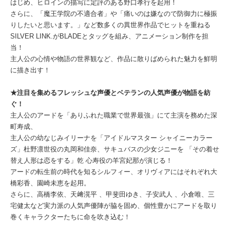
はじめ、ヒロインの描写に定評のある野口孝行を起用！
さらに、「魔王学院の不適合者」や「痛いのは嫌なので防御力に極振
りしたいと思います。」など数多くの異世界作品でヒットを重ねる
SILVER LINK.がBLADEとタッグを組み、アニメーション制作を担
当！
主人公の心情や物語の世界観など、作品に散りばめられた魅力を鮮明
に描き出す！
★注目を集めるフレッシュな声優とベテランの人気声優が物語を紡
ぐ！
主人公のアードを「ありふれた職業で世界最強」にて主演を務めた深
町寿成、
主人公の幼なじみイリーナを「アイドルマスター シャイニーカラー
ズ」杜野凛世役の丸岡和佳奈、サキュバスの少女ジニーを 「その着せ
替え人形は恋をする」乾 心寿役の羊宮妃那が演じる！
アードの転生前の時代を知るシルフィー、オリヴィアにはそれぞれ大
橋彩香、園崎未恵を起用。
さらに、高橋李依、天﨑滉平 、甲斐田ゆき、子安武人 、小倉唯、三
宅健太など実力派の人気声優陣が脇を固め、個性豊かにアードを取り
巻くキャラクターたちに命を吹き込む！