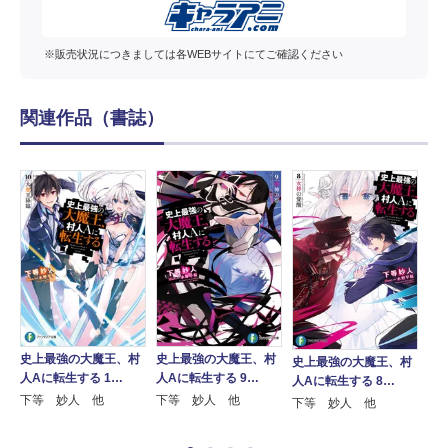
※販売状況につきましては各WEBサイトにてご確認ください
関連作品（書誌）
史上最強の大魔王、村
史上最強の大魔王、村
史
史上最強の大魔王、村
村
人Aに転生する 1…
人Aに転生する 9…
人
人Aに転生する 8…
下等 妙人 他
下等 妙人 他
下
下等 妙人 他