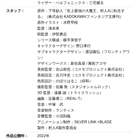
ライザー・ベルフェニックス：三宅健太
スタッフ：
原作：下等妙人『史上最強の大魔王、村人Aに転生す
る』（株式会社 KADOKAWA/ファンタジア文庫刊）
原作イラスト：水野早桜
監督：湊未來
助監督：伊部勇志
シリーズ構成：横手美智子
キャラクターデザイン: 野口孝行
サブキャラクターデザイン：渡辺義弘（フロンティアワ
ン）
デザインワークス：新谷真昼 / 雅彩アズサ
美術監督：吉山裕也（コスモプロジェクト株式会社）
美術設定：吉川洋史（コスモプロジェクト株式会社）
色彩設計：のぼりはるこ（緋和）
撮影監督：佐藤 敦（スタジオシャムロック）
3D 監督：遠藤 誠（トライスラッシュ）
編集：近藤勇二（REAL-T）
音楽：中塚 武
音楽制作：ランティス
音響監督：小沼則義
アニメーション制作：SILVER LINK.×BLADE
製作：村人A製作委員会
作品公開年：
2022年