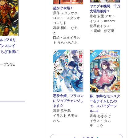
ヤエブキ機関 千万
超かぐや姫！
丈塔踏破録１
原作 スタジオク
著者 安里 アサト
ロマト・スタジオ
イラスト necomi
コロリド
世界観イラス
著者 桐山 なる
ト 尾崎 伊万里
と
口絵・本文イラス
ド2.0リ
ト うらたあさお
ゴンスレイ
ならざる者に
4位
5位
ープSNE
悪役令嬢、ブラコン
私、蜘蛛なモンスタ
にジョブチェンジし
ーをテイムしたの
ます９
で、スパイダーシ
著者 浜千鳥
ル…2
イラスト 八美☆
著者 あきさけ
わん
イラスト タム
ラ ヨウ