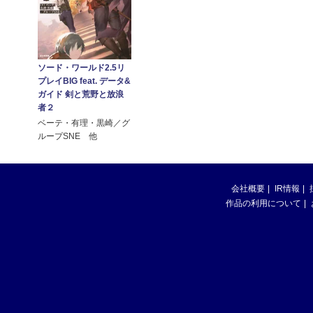
ソード・ワールド2.5リ
プレイBIG feat. データ&
ガイド 剣と荒野と放浪
者２
ベーテ・有理・黒崎／グ
ループSNE 他
会社概要
IR情報
作品の利用について