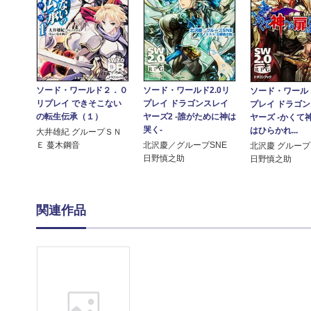
ソード・ワールド２．０
ソード・ワールド2.0リ
ソード・ワールド
リプレイ できそこない
プレイ ドラゴンスレイ
プレイ ドラゴ
の転生伝承（１）
ヤーズ2 ‐誰がために神は
ヤーズ ‐かくて
哭く‐
はひらかれ...
大井雄紀 グループＳＮ
Ｅ 蔓木鋼音
北沢慶／グループSNE
北沢慶 グルー
日野慎之助
日野慎之助
関連作品