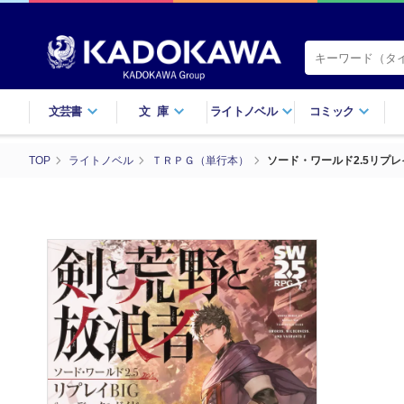
文芸書
文庫
ライトノベル
コミック
TOP
ライトノベル
ＴＲＰＧ（単行本）
ソード・ワールド2.5リプレイ