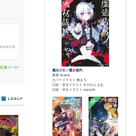
1位
れた(カ
6年05月27日
魔法少女ノ魔女裁判
著者 Acacia
カバーイラスト 梅まろ
口絵・本文イラスト すがわら おむ
口絵・本文イラスト maruchi
y
2位
3位