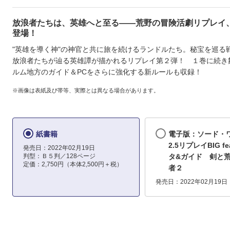
放浪者たちは、英雄へと至る――荒野の冒険活劇リプレイ
登場！
"英雄を導く神"の神官と共に旅を続けるランドルたち。秘宝を巡る
放浪者たちが辿る英雄譚が描かれるリプレイ第２弾！ １巻に続き
ルム地方のガイド＆PCをさらに強化する新ルールも収録！
※画像は表紙及び帯等、実際とは異なる場合があります。
紙書籍
電子版：ソード・
2.5リプレイBIG fe
発売日：2022年02月19日
判型：Ｂ５判／128ページ
タ&ガイド 剣と
定価：2,750円（本体2,500円＋税）
者２
発売日：2022年02月19日