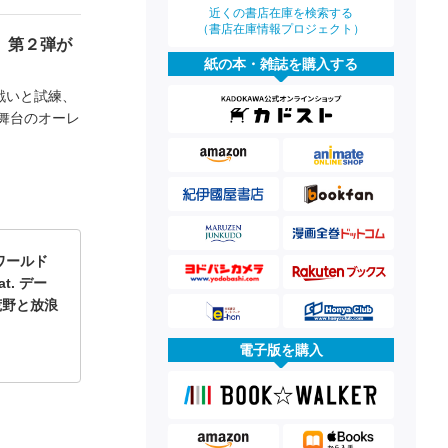
近くの書店在庫を検索する
（書店在庫情報プロジェクト）
、第２弾が
紙の本・雑誌を購入する
戦いと試練、
舞台のオーレ
ワールド
at. デー
荒野と放浪
電子版を購入