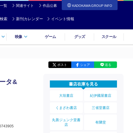
一覧
関連サイト
作品公募
KADOKAWA GROUP INFO
検索
新刊カレンダー
イベント情報
映像
ゲーム
グッズ
スクール
ポスト
シェア
送る
データ&
書店在庫を見る
大垣書店
紀伊國屋書店
くまざわ書店
三省堂書店
丸善ジュンク堂書
有隣堂
店
0743905