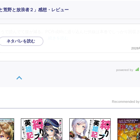
ド 剣と荒野と放浪者２」感想・レビュー
そうで読んでて腹が減る。PC作成時に盛り込んだ伏線は本巻でしっかり回収さ
ストーカとの決着/幼少
…続きを読む
202
powered by
Recommended b