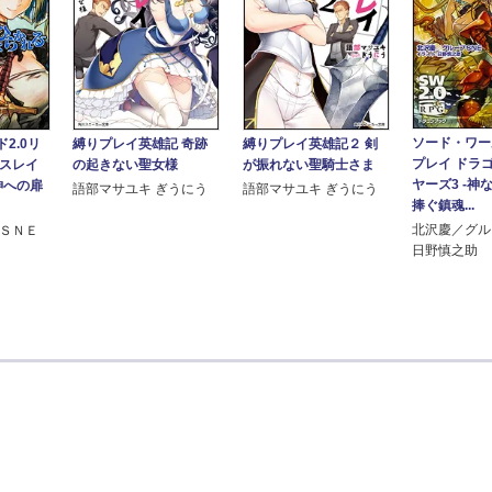
ソード・ワール
2.0リ
縛りプレイ英雄記 奇跡
縛りプレイ英雄記２ 剣
プレイ ドラ
ンスレイ
の起きない聖女様
が振れない聖騎士さま
ヤーズ3 ‐神
神への扉
語部マサユキ ぎうにう
語部マサユキ ぎうにう
捧ぐ鎮魂...
北沢慶／グル
プＳＮＥ
日野慎之助