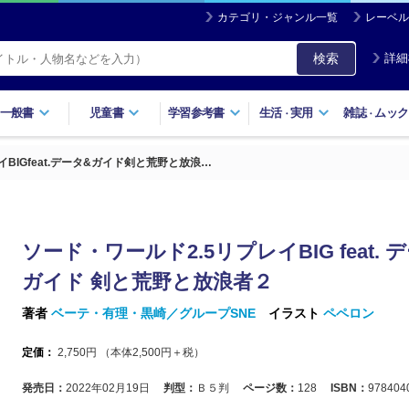
カテゴリ・ジャンル一覧
レーベル
検索
詳細
一般書
児童書
学習参考書
生活
実用
雑誌
ムック
・
・
BIGfeat.データ&ガイド剣と荒野と放浪…
ソード・ワールド2.5リプレイBIG feat. 
ガイド 剣と荒野と放浪者２
著者
ベーテ・有理・黒崎／グループSNE
イラスト
ペペロン
定価：
2,750
円 （本体
2,500
円＋税）
発売日：
2022年02月19日
判型：
Ｂ５判
ページ数：
128
ISBN：
978404