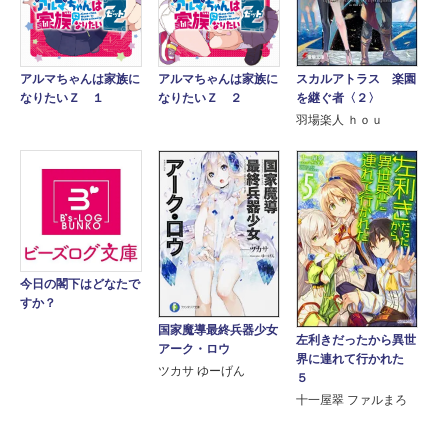
スカルアトラス 楽園
アルマちゃんは家族に
アルマちゃんは家族に
を継ぐ者〈２〉
なりたいＺ １
なりたいＺ ２
羽場楽人 ｈｏｕ
今日の閣下はどなたで
すか？
国家魔導最終兵器少女
左利きだったから異世
アーク・ロウ
界に連れて行かれた
ツカサ ゆーげん
５
十一屋翠 ファルまろ