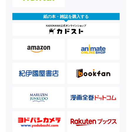
紙の本・雑誌を購入する