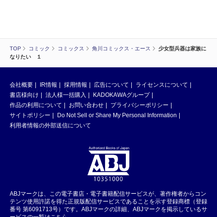
TOP
コミック
コミックス
角川コミックス・エース
少女型兵器は家族に
なりたい １
会社概要
IR情報
採用情報
広告について
ライセンスについて
書店様向け
法人様一括購入
KADOKAWAグループ
作品の利用について
お問い合わせ
プライバシーポリシー
サイトポリシー
Do Not Sell or Share My Personal Information
利用者情報の外部送信について
ABJマークは、この電子書店・電子書籍配信サービスが、著作権者からコン
テンツ使用許諾を得た正規版配信サービスであることを示す登録商標（登録
番号 第6091713号）です。ABJマークの詳細、ABJマークを掲示しているサ
ービスの一覧はこちら。