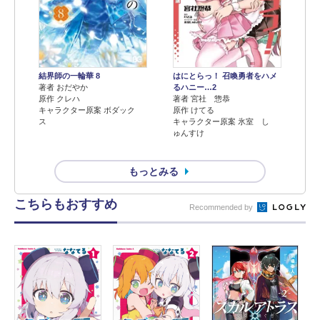
結界師の一輪華 8
はにとらっ！ 召喚勇者をハメ
著者 おだやか
るハニー…2
原作 クレハ
著者 宮社 惣恭
キャラクター原案 ボダック
原作 けてる
ス
キャラクター原案 氷室 し
ゅんすけ
もっとみる
こちらもおすすめ
Recommended by