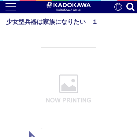
少女型兵器は家族になりたい １
電子版