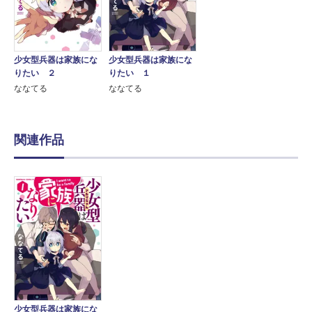
少女型兵器は家族にな
少女型兵器は家族にな
りたい ２
りたい １
ななてる
ななてる
関連作品
少女型兵器は家族にな