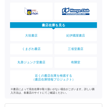
書店在庫を見る
大垣書店
紀伊國屋書店
くまざわ書店
三省堂書店
丸善ジュンク堂書店
有隣堂
近くの書店在庫を検索する
（書店在庫情報プロジェクト）
※書店によって現在在庫や取り扱いがない場合がございます。詳しい購
入方法は、各書店のサイトにてご確認ください。