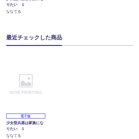
りたい １
ななてる
最近チェックした商品
電子版
少女型兵器は家族にな
りたい １
ななてる