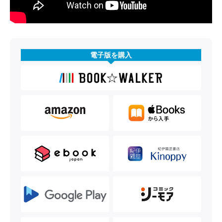
電子版を購入