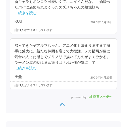
新キャラもポンコツ可愛いくて……イイんだな。 酒酔っ
たパパに褒められまくったスズメちゃんの船堀顔も
…続きを読む
KUU
2025年10月16日
1
人がナイス！しています
帰ってきたぞアルマちゃん。アニメ化も決まりますます派
手に盛大に、新たな仲間も増えて大復活。メカ描写が更に
気合い入った感じでノリノリで描いてんのがよく分かる。
ラーメン屋の話はまぁ振り回された側が気にして
…続きを読む
王蠱
2025年04月25日
1
人がナイス！しています
powered by