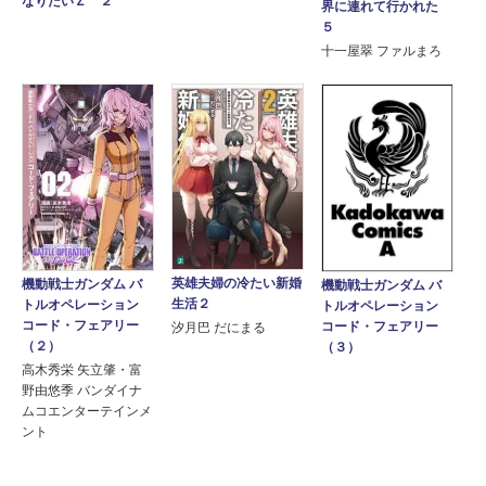
なりたいＺ ２
界に連れて行かれた
５
十一屋翠 ファルまろ
英雄夫婦の冷たい新婚
機動戦士ガンダム バ
機動戦士ガンダム バ
生活２
トルオペレーション
トルオペレーション
コード・フェアリー
コード・フェアリー
汐月巴 だにまる
（２）
（３）
高木秀栄 矢立肇・富
野由悠季 バンダイナ
ムコエンターテインメ
ント