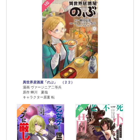
1位
異世界居酒屋「のぶ」 （２２）
漫画 ヴァージニア二等兵
原作 蝉川 夏哉
キャラクター原案 転
2位
3位