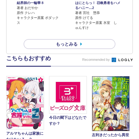
結界師の一輪華 8
はにとらっ！ 召喚勇者をハメ
著者 おだやか
るハニー…2
原作 クレハ
著者 宮社 惣恭
キャラクター原案 ボダック
原作 けてる
ス
キャラクター原案 氷室 し
ゅんすけ
もっとみる
こちらもおすすめ
Recommended by
今日の閣下はどなたで
すか？
アルマちゃんは家族に
左利きだったから異世