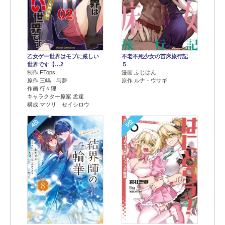
乙女ゲー世界はモブに厳しい
不老不死少女の苗床旅行記
世界です【…2
５
制作 FTops
漫画 ふじはん
原作 三嶋 与夢
原作 ルナ・ウサギ
作画 行々狸
キャラクター原案 孟達
構成 マツリ セイシロウ
4位
5位