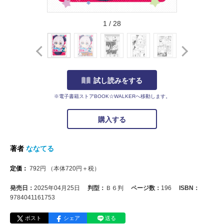
1
/
28
試し読みをする
※電子書籍ストアBOOK☆WALKERへ移動します。
購入する
著者
ななてる
定価：
792
円
（本体
720
円＋税）
発売日：
2025年04月25日
判型：
Ｂ６判
ページ数：
196
ISBN：
9784041161753
ポスト
シェア
送る