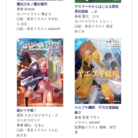
魔法少女ノ魔女裁判
デスマーチからはじまる異世
著者 Acacia
界狂想曲 …2
カバーイラスト 梅まろ
著者 愛七 ひろ
口絵・本文イラスト すがわ
カバーイラスト ｓｈｒｉ
ら おむ
口絵・本文イラスト 長浜
口絵・本文イラスト maruchi
めぐみ
4位
5位
ヤエブキ機関 千万丈塔踏破
超かぐや姫！
録２
原作 スタジオクロマト・ス
著者 安里 アサト
タジオコロリド
イラスト necomi
著者 桐山 なると
世界観イラスト 尾崎 伊万
口絵・本文イラスト うらた
里
あさお