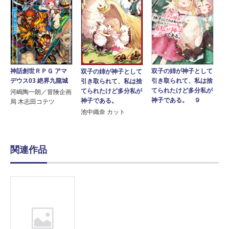
神話創世ＲＰＧ アマ
双子の姉が神子として
双子の姉が神子として
デウス03 絶界九龍城
引き取られて、私は捨
引き取られて、私は捨
てられたけど多分私が
てられたけど多分私が
河嶋陶一朗／冒険企画
神子である。 ９
神子である。
局 木志田コテツ
池中織奈 カット
関連作品