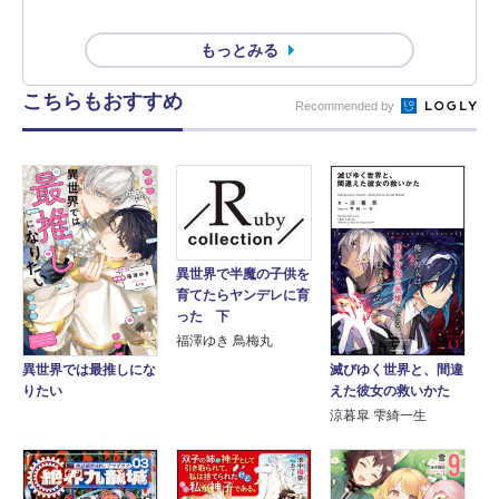
もっとみる
こちらもおすすめ
Recommended by
異世界で半魔の子供を
育てたらヤンデレに育
った 下
福澤ゆき 鳥梅丸
滅びゆく世界と、間違
異世界では最推しにな
えた彼女の救いかた
りたい
涼暮皐 雫綺一生