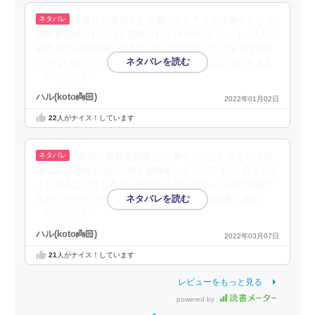
地道に公務員として働いてたアキラが神子として
異世界召喚されたけど召喚された神子が2人で… もう1人の
神子カナメが器用に生きているのとは違ってアキラは神子
じゃない方として放っておかれ殺されそうになったり友人
…続きを読む
ハル(koto👼🏻‎)
2022年01月02日
22
人がナイス！しています
<再読> 異世界転移もの 神子じゃない方として邪
険にされ魔術を自分で磨き冒険者となったアキラ｡良くして
くれる人はいても本音を語れる人がいなかったのは孤独で
辛かっただろうな｡だからジルと出会う事が出来て良か
…続きを読む
ハル(koto👼🏻‎)
2022年03月07日
21
人がナイス！しています
レビューをもっと見る
powered by