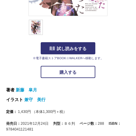
試し読みをする
※電子書籍ストアBOOK☆WALKERへ移動します。
購入する
著者
新藤 皐月
イラスト
兼守 美行
定価：
1,430
円
（本体
1,300
円＋税）
発売日：
2021年12月24日
判型：
Ｂ６判
ページ数：
288
ISBN：
9784041121481