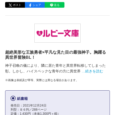
ポスト
シェア
送る
超絶美形な王族勇者×平凡な見た目の最強神子。胸躍る
異世界冒険BL！
神子召喚の儀により、隣に居た青年と異世界転移してしまった
彰。しかし、ハイスペックな青年の方に異世界
…続きを読む
※画像は表紙及び帯等、実際とは異なる場合があります。
紙書籍
発売日：2021年12月24日
判型：Ｂ６判／288ページ
定価：1,430円（本体1,300円＋税）