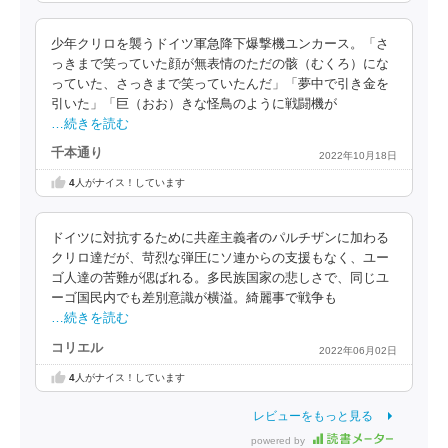
少年クリロを襲うドイツ軍急降下爆撃機ユンカース。「さ
っきまで笑っていた顔が無表情のただの骸（むくろ）にな
っていた、さっきまで笑っていたんだ」「夢中で引き金を
引いた」「巨（おお）きな怪鳥のように戦闘機が
…続きを読む
千本通り
2022年10月18日
4
人がナイス！しています
ドイツに対抗するために共産主義者のパルチザンに加わる
クリロ達だが、苛烈な弾圧にソ連からの支援もなく、ユー
ゴ人達の苦難が偲ばれる。多民族国家の悲しさで、同じユ
ーゴ国民内でも差別意識が横溢。綺麗事で戦争も
…続きを読む
コリエル
2022年06月02日
4
人がナイス！しています
レビューをもっと見る
powered by