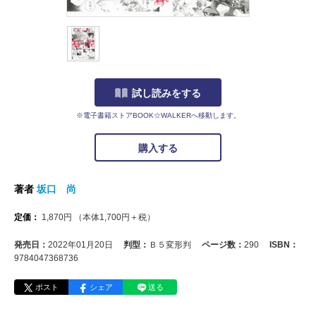
試し読みをする
※電子書籍ストアBOOK☆WALKERへ移動します。
購入する
著者
坂口 尚
定価：
1,870
円
（本体
1,700
円＋税）
発売日：
2022年01月20日
判型：
Ｂ５変形判
ページ数：
290
ISBN：
9784047368736
ポスト
シェア
送る