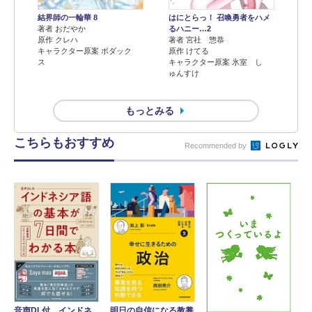
結界師の一輪華 8
はにとらっ！ 召喚勇者をハメ
著者 おだやか
るハニー…2
原作 クレハ
著者 宮社 惣恭
キャラクター原案 ボダック
原作 けてる
ス
キャラクター原案 氷室 し
ゅんすけ
もっとみる
こちらもおすすめ
Recommended by
音声DL付 インドネ
明日の自信になる教養