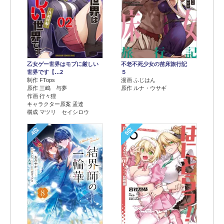
乙女ゲー世界はモブに厳しい
不老不死少女の苗床旅行記
世界です【…2
５
制作 FTops
漫画 ふじはん
原作 三嶋 与夢
原作 ルナ・ウサギ
作画 行々狸
キャラクター原案 孟達
構成 マツリ セイシロウ
4位
5位