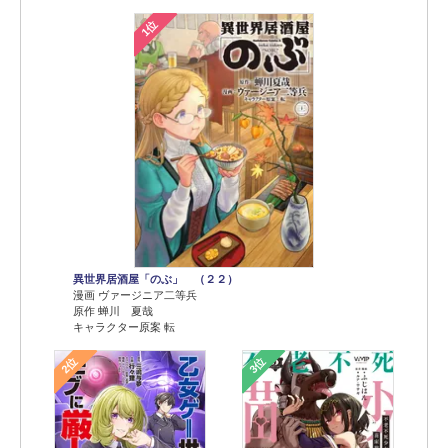
1位
異世界居酒屋「のぶ」 （２２）
漫画 ヴァージニア二等兵
原作 蝉川 夏哉
キャラクター原案 転
2位
3位