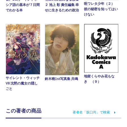
呪ワレタ少年（２）
シア語の基本が７日間
２ 池上 彰 責任編集 幸
彼の秘密を知ってはい
でわかる本
せに生きるための政治
けない
地獄くらやみ花もな
サイレント・ウィッチ
鈴木曉1st写真集 共鳴
き （９）
VII 沈黙の魔女の隠し
ごと
この著者の商品
著者名「坂口尚」で検索