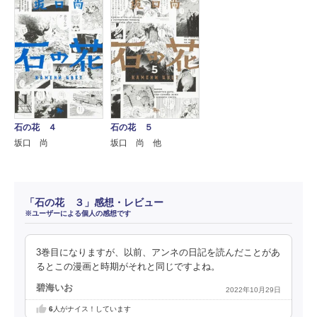
石の花 ４
石の花 ５
坂口 尚
坂口 尚 他
「石の花 ３」感想・レビュー
※ユーザーによる個人の感想です
3巻目になりますが、以前、アンネの日記を読んだことがあ
るとこの漫画と時期がそれと同じですよね。
碧海いお
2022年10月29日
6
人がナイス！しています