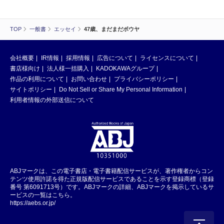
TOP
一般書
エッセイ
47歳、まだまだボウヤ
会社概要
IR情報
採用情報
広告について
ライセンスについて
書店様向け
法人様一括購入
KADOKAWAグループ
作品の利用について
お問い合わせ
プライバシーポリシー
サイトポリシー
Do Not Sell or Share My Personal Information
利用者情報の外部送信について
ABJマークは、この電子書店・電子書籍配信サービスが、著作権者からコン
テンツ使用許諾を得た正規版配信サービスであることを示す登録商標（登録
番号 第6091713号）です。ABJマークの詳細、ABJマークを掲示しているサ
ービスの一覧はこちら。
https://aebs.or.jp/