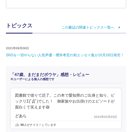
トピックス
この書誌の関連トピックス一覧へ
2021年09月06日
SNSを一切やらない人気声優・櫻井孝宏の初エッセイ集が10月28日発売！
「47歳、まだまだボウヤ」感想・レビュー
※ユーザーによる個人の感想です
図書館で借りて読了。この本で愛知県のご出身と知り、ビ
ックリΣ(ﾟДﾟ)でした！ 御家族やお出掛けのエピソードが
面白くて笑えます😆
どあら
2022年03月03日
35
人がナイス！しています