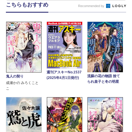
こちらもおすすめ
Recommended by
週刊アスキーNo.1537
流蘇の花の物語 捨て
鬼人の契り
(2025年4月1日発行)
られ皇子と冬の明星
成瀬かの みろくこと
こ