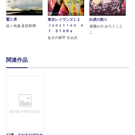
鷲と虎
東京レイヴンズ１２
白虎の契り
Ｊｕｎｃｔｉｏｎ ｏ
佐々木譲 多田和博
成瀬かの みろくこと
ｆ ＳＴＡＲｓ
こ
あざの耕平 すみ兵
関連作品
47歳、まだまだボウヤ