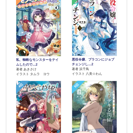
悪役令嬢、ブラコンにジョブ
私、蜘蛛なモンスターをテイ
チェンジし…2
ムしたので…2
著者 浜千鳥
著者 あきさけ
イラスト 八美☆わん
イラスト タムラ ヨウ
4位
5位