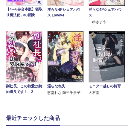
【4～6巻合本版】寝取
淫らな4Pシェアハウ
淫らな4Pシェアハウ
り魔法使いの冒険
ス
ス Love×4
こゆきまや
モニター越しの飼育
淫らな喪失
副社長、この執愛は契
約違反です！ 2
大石圭
愁堂れな 陸裕千景子
最近チェックした商品