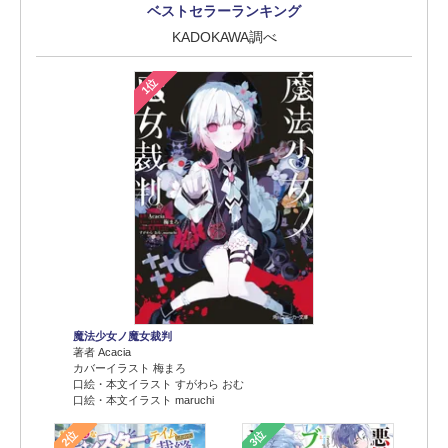
ベストセラーランキング
KADOKAWA調べ
1位
魔法少女ノ魔女裁判
著者 Acacia
カバーイラスト 梅まろ
口絵・本文イラスト すがわら おむ
口絵・本文イラスト maruchi
2位
3位