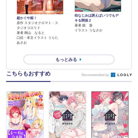
幼なじみは誘えばいつでもデ
超かぐや姫！
キる関係２
原作 スタジオクロマト・ス
著者 鏡 遊
タジオコロリド
イラスト うなさか
著者 桐山 なると
口絵・本文イラスト うらた
あさお
もっとみる
こちらもおすすめ
Recommended by