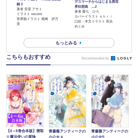
デスマーチからはじまる異世
録２
界狂想曲 …2
著者 安里 アサト
著者 愛七 ひろ
イラスト necomi
カバーイラスト ｓｈｒｉ
世界観イラスト 尾崎 伊万
口絵・本文イラスト 長浜
里
めぐみ
もっとみる
こちらもおすすめ
Recommended by
【4～6巻合本版】寝取
青薔薇アンティークの
青薔薇アンティークの
り魔法使いの冒険
小公女４
小公女5