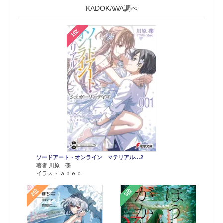
KADOKAWA調べ
1位
ソードアート・オンライン マテリアル…2
著者 川原 礫
イラスト ａｂｅｃ
2位
3位