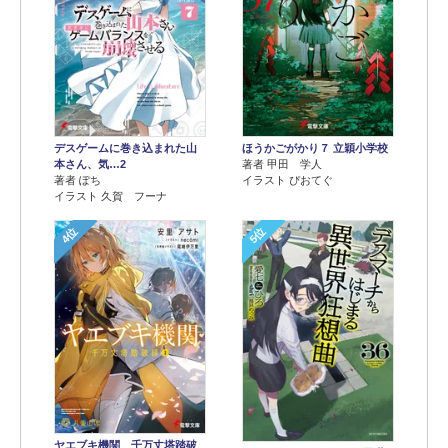
デスゲームに巻き込まれた山
ほうかごがかり７ 立穎小学校
本さん、気…2
著者 甲田 学人
著者 ぽち
イラスト ぴおてぐ
イラスト 久賀 フーナ
4位
5位
ヤエブキ機関 千万丈塔踏破