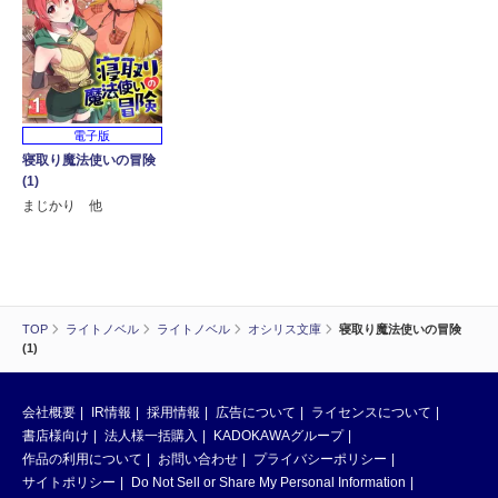
電子版
寝取り魔法使いの冒険
(1)
まじかり 他
TOP
ライトノベル
ライトノベル
オシリス文庫
寝取り魔法使いの冒険
(1)
会社概要
IR情報
採用情報
広告について
ライセンスについて
書店様向け
法人様一括購入
KADOKAWAグループ
作品の利用について
お問い合わせ
プライバシーポリシー
サイトポリシー
Do Not Sell or Share My Personal Information