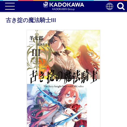
古き掟の魔法騎士III