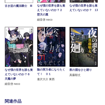
なぜ僕の世界を誰も覚
なぜ僕の世界を誰も覚
古き掟の魔法騎士 III
えていないのか？２
えていないのか？ 13
堕天の翼
細音啓 neco
陰の実力者になりたく
なぜ僕の世界を誰も覚
夜の淵をひと廻り
て！ ０１
えていないのか？６
真藤順丈
天魔の夢
逢沢大介 東西
細音啓 neco
関連作品