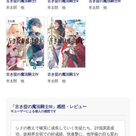
古き掟の魔法騎士III
古き掟の魔法騎士I
古き掟の魔法騎士II
羊太郎 他
羊太郎 他
羊太郎 他
古き掟の魔法騎士IV
古き掟の魔法騎士V
羊太郎 他
羊太郎 他
「古き掟の魔法騎士III」感想・レビュー
※ユーザーによる個人の感想です
シドの教えで確実に成長していく生徒たち。討伐課題成
功、妖精界合宿での好成績。快進撃に、他学級の目も変わ