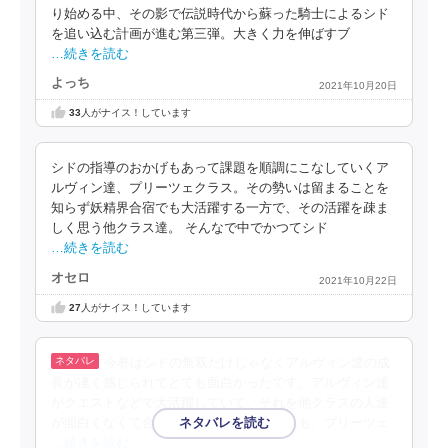
り始める中、その影で伝説時代から蘇った騎士によるシド
を追い込む計画が進む第三弾。大きく力を伸ばすブ
…続きを読む
よっち
2021年10月20日
33
人がナイス！しています
シドの指導のおかげもあって課題を順調にこなしていくア
ルヴィン達、プリーツェクラス。その勢いは留まることを
知らず妖精界合宿でも大活躍する一方で、その活躍を疎ま
しく思う他クラス達。 そんなで中でかつてシド
…続きを読む
オセロ
2021年10月22日
27
人がナイス！しています
今巻はシドの無双だけじゃなくアルヴィン達の成
長が凄く感じられてとても面白かったです。アルヴィン達
がクエストなどで大活躍していて、それを他クラスの人達
が面白くなくて合同訓練で嫌がらせをするも、ブリーツェ
…続きを読む