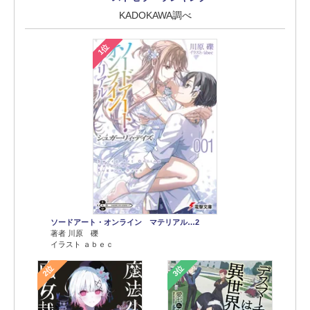
KADOKAWA調べ
1位
ソードアート・オンライン マテリアル…2
著者 川原 礫
イラスト ａｂｅｃ
2位
3位