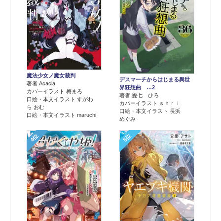
魔法少女ノ魔女裁判
デスマーチからはじまる異世
著者 Acacia
界狂想曲 …2
カバーイラスト 梅まろ
著者 愛七 ひろ
口絵・本文イラスト すがわ
カバーイラスト ｓｈｒｉ
ら おむ
口絵・本文イラスト 長浜
口絵・本文イラスト maruchi
めぐみ
4位
5位