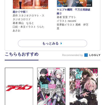
ヤエブキ機関 千万丈塔踏破
超かぐや姫！
録２
原作 スタジオクロマト・ス
著者 安里 アサト
タジオコロリド
イラスト necomi
著者 桐山 なると
世界観イラスト 尾崎 伊万
口絵・本文イラスト うらた
里
あさお
もっとみる
こちらもおすすめ
Recommended by