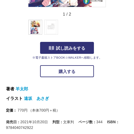
1
/
2
試し読みをする
※電子書籍ストアBOOK☆WALKERへ移動します。
購入する
著者
羊太郎
イラスト
遠坂 あさぎ
定価：
770
円
（本体
700
円＋税）
発売日：
2021年10月20日
判型：
文庫判
ページ数：
344
ISBN：
9784040742922